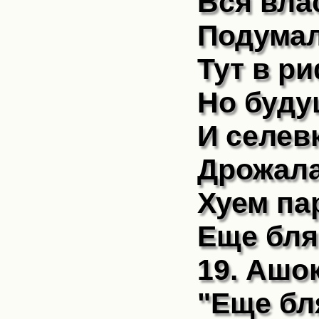
Вся влас
Подумал
Тут в р
Но буду
И селев
Дрожала
Хуем па
Еще бля
19. Ашо
"Еще бл