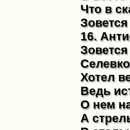
Что в с
Зовется
16. Антио
Зовется
Селевко
Хотел в
Ведь ис
О нем н
А стрел