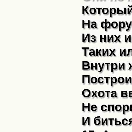
Который
На фору
Из них 
Таких и
Внутри 
Построи
Охота вв
Не спори
И битьс