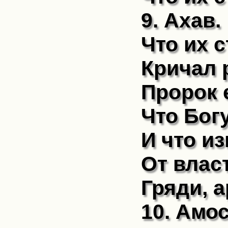
9. Ахав.
Что их 
Кричал 
Пророк 
Что Бог
И что из
От власт
Гряди, 
10. Амос