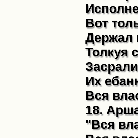
Исполне
Вот тол
Держал 
Толкуя 
Засрали
Их ебан
Вся вла
18. Арш
"Вся вл