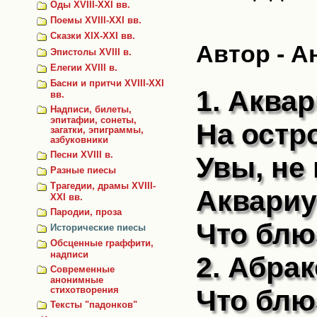
Оды XVIII-XXI вв.
Поемы XVIII-XXI вв.
Сказки ХIХ-XXI вв.
Автор - А
Эпистолы XVIII в.
Елегии XVIII в.
Басни и притчи XVIII-ХХI
1. Аквар
вв.
Надписи, билеты,
эпитафии, сонеты,
На остр
загатки, эпиграммы,
азбуковники
Песни XVIII в.
Увы, не 
Разные пиесы
Трагедии, драмы XVIII-
Аквариу
XXI вв.
Пародии, проза
Что блю
Исторические пиесы
Обсценные граффити,
надписи
2. Абра
Современные
анонимные
Что блю
стихотворения
Тексты "падонков"