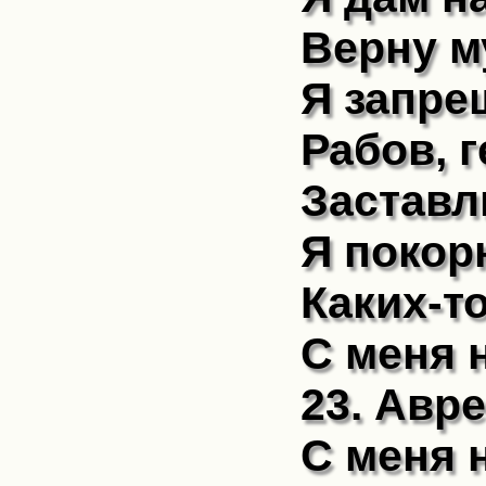
Верну му
Я запре
Рабов, 
Заставл
Я покор
Каких-т
С меня 
23. Авр
С меня н