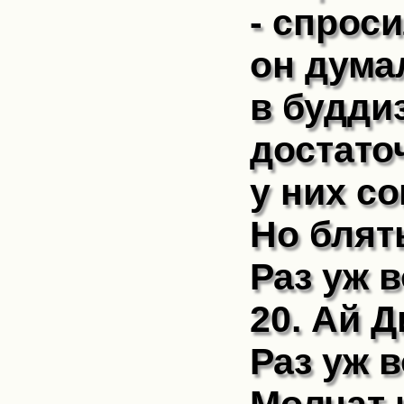
- спрос
он дума
в будди
достато
у них со
Но блят
Раз уж в
20. Ай Д
Раз уж 