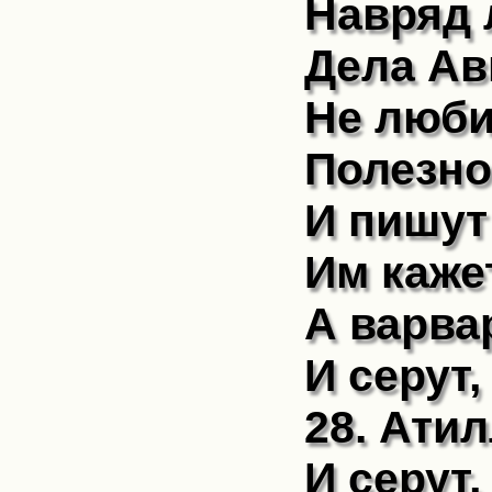
Навряд 
Дела Ав
Не люби
Полезно
И пишут
Им кажет
А варва
И серут,
28. Ати
И серут,