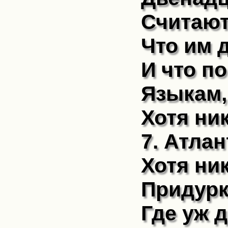
Считают
Что им 
И что п
Языкам,
Хотя ник
7. Атла
Хотя ник
Придурк
Где уж 