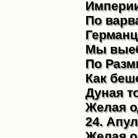
Империи
По варв
Германц
Мы выеб
По Разм
Как беш
Дуная т
Желая о
24. Апу
Желая о