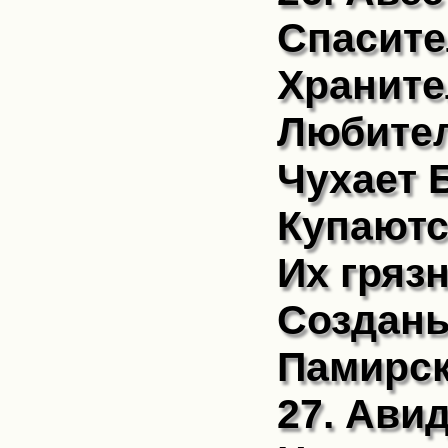
Спасите
Храните
Любител
Чухает Б
Купаютс
Их гряз
Создань
Памирск
27. Ави