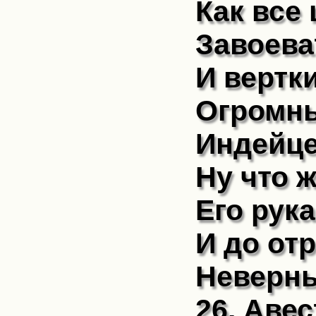
Как все 
Завоева
И вертки
Огромны
Индейце
Ну что ж
Его рука
И до от
Неверны
26. Авес