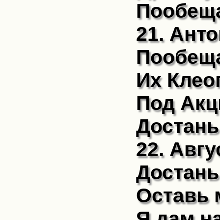
Пообеща
21. Анто
Пообеща
Их Клеоп
Под Акц
Достань 
22. Авгу
Достань 
Оставь 
Я дам н