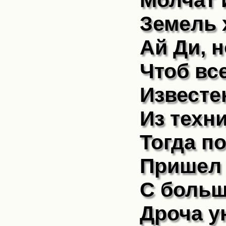
Молчат 
Земель 
Ай Ди, 
Чтоб все
Известе
Из техн
Тогда п
Пришел 
С больш
Дроча у