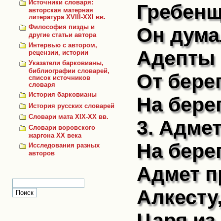
Источники словаря:
Гребенщ
авторская матерная
литература XVIII-XXI вв.
Он думал
Философия пизды и
другие статьи автора
Интервью с автором,
Адепты в
рецензии, истории
Указатели барковианы,
библиографии словарей,
От берег
список источников
словаря
История барковианы
На берег
История русских словарей
Словари мата XIX-XX вв.
3. Адмет
Словари воровского
жаргона ХХ века
На берег
Исследования разных
авторов
Адмет п
Алкесту,
Царя из