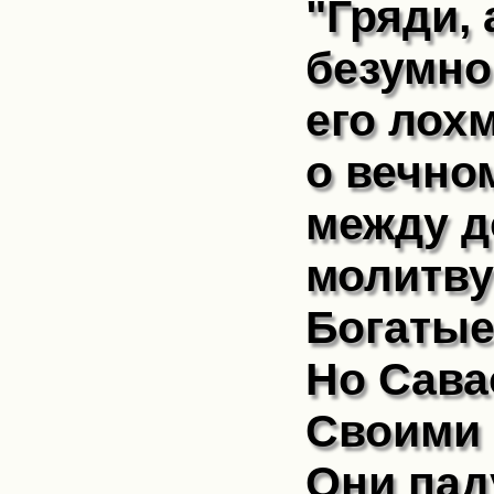
"Гряди, 
безумно
его лох
о вечно
между д
молитву
Богатые
Но Сава
Своими 
Они пад