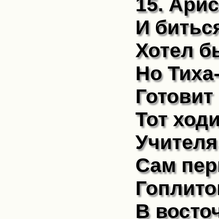
15. Арис
И битьс
Хотел б
Но Тиха
Готовит
Тот ход
Учителя
Сам пер
Гоплито
В восто