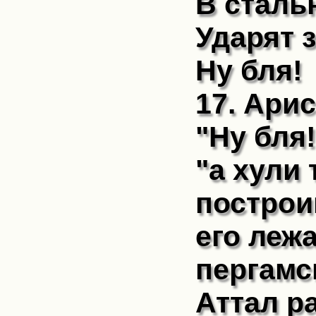
В стал
Ударят з
Ну бля!
17. Арис
"Ну бля!
"а хули
построи
его леж
пергамс
Аттал р