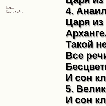
Personal
4. Анаил
Log in
tools
Карта сайта
Царя из
Арханге
Такой н
Все реч
Бесцвет
И сон к
5. Вели
И сон к