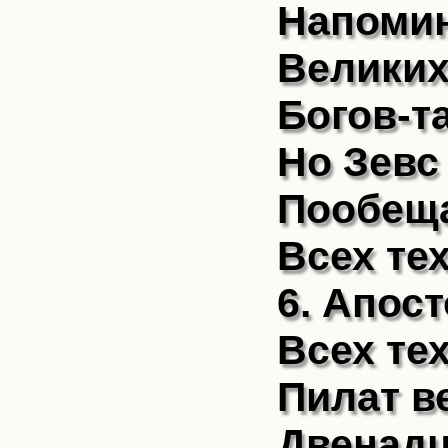
Напомин
Великих
Богов-та
Но Зевс
Пообеща
Всех тех
6. Апос
Всех тех
Пилат в
Двенадц