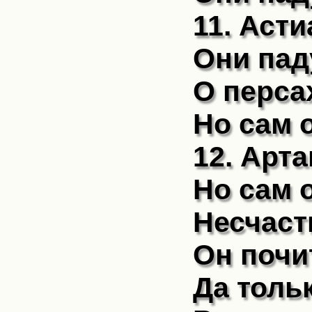
11. Асти
Они пад
О перса
Но сам о
12. Арта
Но сам о
Несчаст
Он почи
Да толь