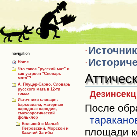
Skip
to
content
Источник
navigation
Историче
Home
Что такое "русский мат" и
Аттичес
как устроен "Словарь
мата"?
А. Плуцер-Сарно. Словарь
русского мата в 12-ти
Дезинсекци
томах
Источники словаря:
После обр
барковиана, матерные
народные пародии,
смехоэротический
таракано
фольклор
Большой и Малый
площади к
Петровский, Морской и
Казачий Загибы