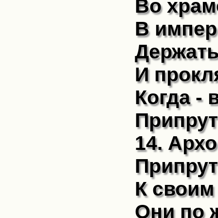
Во храм
В импер
Держать 
И прокля
Когда - 
Припрут
14. Арх
Припрут
К своим
Они по 