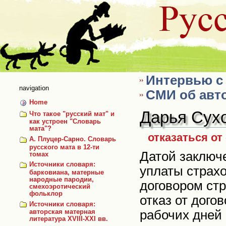
Skip
to
content
Интервью с 
navigation
СМИ об авто
Home
Дарья Сух
Что такое "русский мат" и
как устроен "Словарь
мата"?
отказаться от
А. Плуцер-Сарно. Словарь
русского мата в 12-ти
Датой заключе
томах
Источники словаря:
уплаты страхо
барковиана, матерные
народные пародии,
договором стр
смехоэротический
фольклор
отказ от дого
Источники словаря:
рабочих дней 
авторская матерная
литература XVIII-XXI вв.