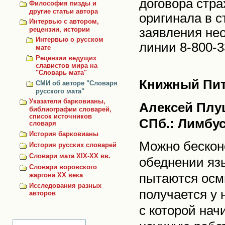
договора стра
Философия пизды и
другие статьи автора
оригинала в 
Интервью с автором,
заявления не
рецензии, истории
Интервью о русском
линии 8-800-3
мате
Рецензии ведущих
славистов мира на
"Словарь мата"
Книжный Пит
СМИ об авторе "Словаря
русского мата"
Указатели барковианы,
Алексей Плуц
библиографии словарей,
список источников
СПб.: Лимбус
словаря
История барковианы
Можно бесконе
История русских словарей
Словари мата XIX-XX вв.
обеднении язы
Словари воровского
пытаются осм
жаргона ХХ века
Исследования разных
получается у 
авторов
с которой нач