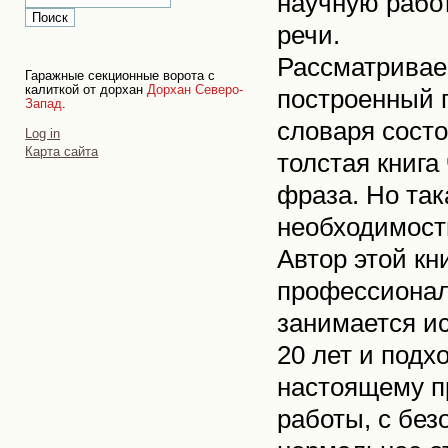
научную работ
речи.
Рассматриваем
Гаражные секционные ворота с
калиткой от дорхан
Дорхан Северо-
построенный п
Запад
.
словаря состо
Personal
Log in
tools
Карта сайта
толстая книга
фраза. Но так
необходимост
Автор этой кн
профессионал
занимается и
20 лет и подх
настоящему п
работы, с без