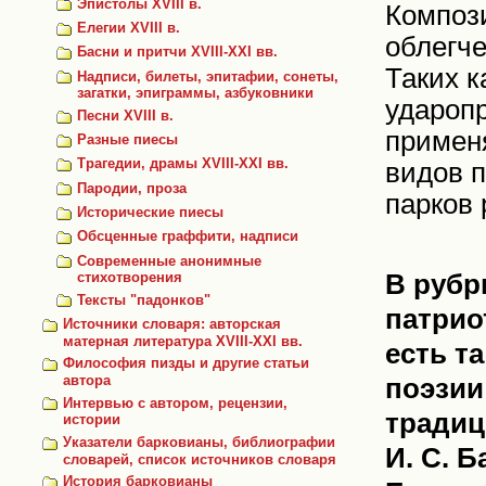
Эпистолы XVIII в.
Компози
Елегии XVIII в.
облегч
Басни и притчи XVIII-ХХI вв.
Таких к
Надписи, билеты, эпитафии, сонеты,
загатки, эпиграммы, азбуковники
ударопр
Песни XVIII в.
применя
Разные пиесы
Трагедии, драмы XVIII-XXI вв.
видов п
Пародии, проза
парков 
Исторические пиесы
Обсценные граффити, надписи
Современные анонимные
В рубр
стихотворения
Тексты "падонков"
патрио
Источники словаря: авторская
матерная литература XVIII-XXI вв.
есть т
Философия пизды и другие статьи
поэзии 
автора
Интервью с автором, рецензии,
традиц
истории
Указатели барковианы, библиографии
И. С. Б
словарей, список источников словаря
История барковианы