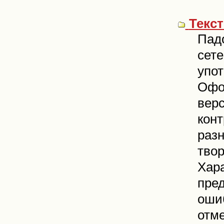
Текс
Падо
сете
упот
Офор
верс
конт
разн
твор
Хара
пре
оши
отме