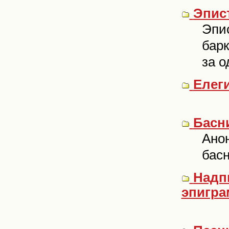
Эпист
Эпис
барк
за о
Елеги
Басни
Ано
бас
Надпи
эпигра