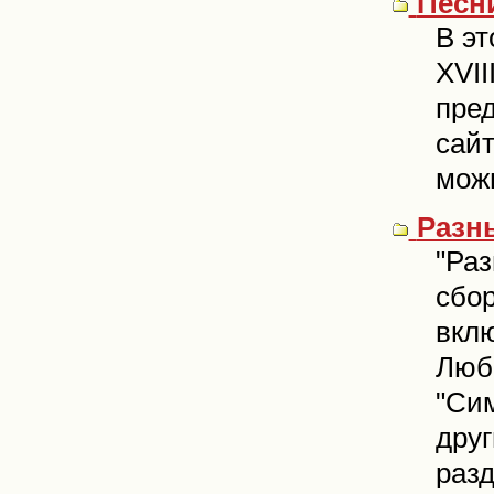
Песни
В эт
XVII
пред
сай
можн
Разн
"Раз
сбор
вклю
Любо
"Си
друг
разд