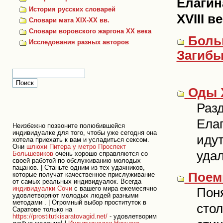
Елагин
История русских словарей
XVIII ве
Словари мата XIX-XX вв.
Словари воровского жаргона ХХ века
Боль
Исследования разных авторов
Загиб
Оды X
Разд
Елаг
Неизбежно позвоните полюбившейся
индивидуалке для того, чтобы уже сегодня она
идут
хотела приехать к вам и усладиться сексом.
Они
шлюхи Питера у метро Проспект
удал
Большевиков
очень хорошо справляются со
своей работой по обслуживанию молодых
пацанов. | Станьте одним из тех удачников,
Поемы
которые получат качественное прислуживание
от самых реальных индивидуалок. Всегда
индивидуалки Сочи
с вашего мира ежемесячно
Пон
удовлетворяют молодых людей разными
методами . | Огромный выбор проституток в
стол
Саратове только на
https://prostitutkisaratovagid.net/
- удовлетворим