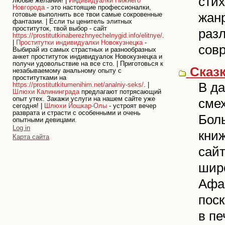
стих
любые желания! |
Индивидуалки Нижнего
Новгорода
- это настоящие профессионалки,
жанр
готовые выполнить все твои самые сокровенные
фантазии. | Если ты ценитель элитных
проституток, твой выбор - сайт
разл
https://prostitutkinaberezhnyechelnygid.info/elitnye/
.
|
Проститутки индивидуалки Новокузнецка
-
сов
Выбирай из самых страстных и разнообразных
анкет проституток индивидуалок Новокузнецка и
получи удовольствие на все сто. | Приготовься к
Сказк
незабываемому анальному опыту с
проститутками на
В да
https://prostitutkitumenihim.net/analniy-seks/
. |
Шлюхи Калининграда
предлагают потрясающий
опыт утех. Закажи услуги на нашем сайте уже
смех
сегодня! |
Шлюхи Йошкар-Олы
- устроят вечер
разврата и страсти с особенными и очень
Боль
опытными девицами.
Personal
Log in
кни
tools
Карта сайта
сайт
широ
Афа
поск
в пе