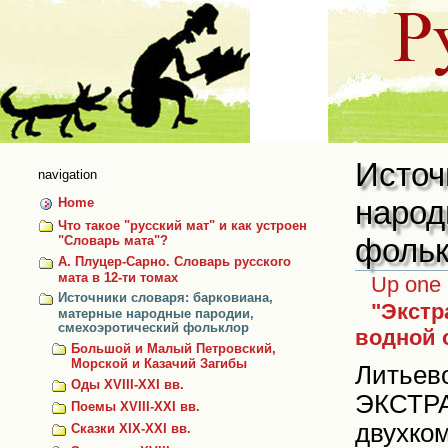
Skip
to
content
Источ
navigation
народ
Home
Что такое "русский мат" и как устроен
фольк
"Словарь мата"?
А. Плуцер-Сарно. Словарь русского
мата в 12-ти томах
Up one 
Источники словаря: барковиана,
"Экстр
матерные народные пародии,
смехоэротический фольклор
водной 
Большой и Малый Петровский,
Морской и Казачий Загибы
Литьев
Оды XVIII-XXI вв.
ЭКСТРА 
Поемы XVIII-XXI вв.
двухко
Сказки ХIХ-XXI вв.