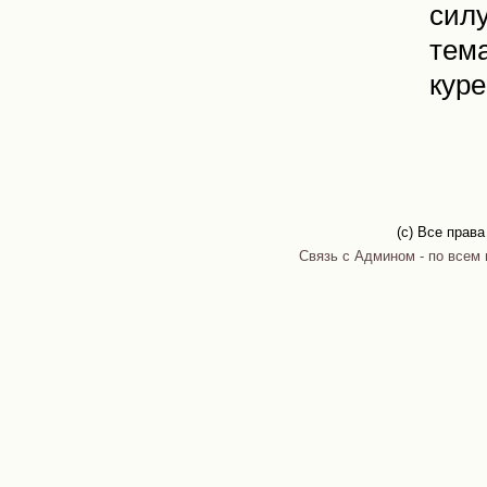
сил
тема
куре
(c) Все прав
Связь с Админом - по всем