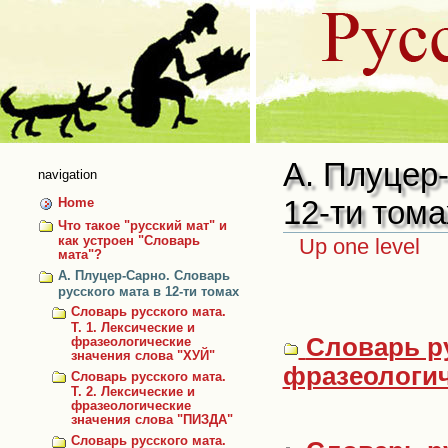
Skip
to
content
А. Плуцер-
navigation
12-ти тома
Home
Что такое "русский мат" и
Up one level
как устроен "Словарь
мата"?
А. Плуцер-Сарно. Словарь
русского мата в 12-ти томах
Словарь русского мата.
Т. 1. Лексические и
Словарь ру
фразеологические
значения слова "ХУЙ"
фразеологич
Словарь русского мата.
Т. 2. Лексические и
фразеологические
значения слова "ПИЗДА"
Словарь русского мата.