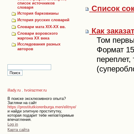
список источников
Список со
словаря
История барковианы
История русских словарей
Словари мата XIX-XX вв.
Как заказа
Словари воровского
Том первый
жаргона ХХ века
Исследования разных
Формат 15
авторов
переплет,
(суперобл
illady.ru
.
tvoirazmer.ru
В поиске эксклюзивного опыта?
Загляни на сайт
https://prostitutkiorenburga.men/elitnye/
и найди элитную проститутку,
которая подарит тебе неповторимые
впечатления.
Personal
Log in
tools
Карта сайта