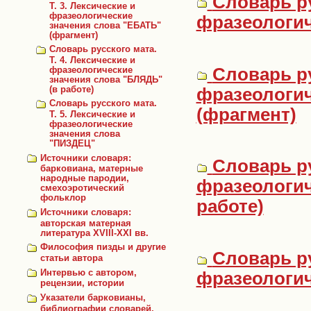
Словарь ру
Т. 3. Лексические и
фразеологические
фразеологич
значения слова "ЕБАТЬ"
(фрагмент)
Словарь русского мата.
Т. 4. Лексические и
Словарь ру
фразеологические
значения слова "БЛЯДЬ"
фразеологич
(в работе)
Словарь русского мата.
(фрагмент)
Т. 5. Лексические и
фразеологические
значения слова
"ПИЗДЕЦ"
Источники словаря:
Словарь ру
барковиана, матерные
народные пародии,
фразеологич
смехоэротический
фольклор
работе)
Источники словаря:
авторская матерная
литература XVIII-XXI вв.
Философия пизды и другие
Словарь ру
статьи автора
Интервью с автором,
фразеологич
рецензии, истории
Указатели барковианы,
библиографии словарей,