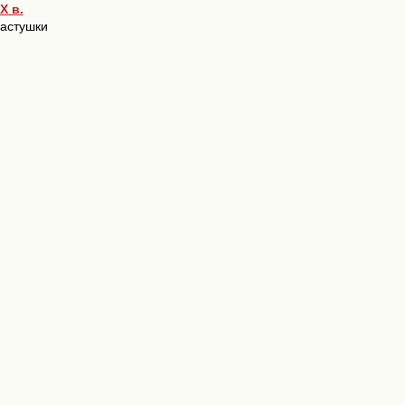
X в.
частушки