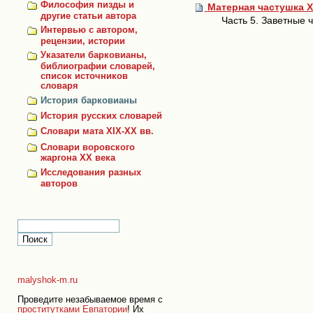
Философия пизды и
Матерная частушка X
другие статьи автора
Часть 5. Заветные 
Интервью с автором,
рецензии, истории
Указатели барковианы,
библиографии словарей,
список источников
словаря
История барковианы
История русских словарей
Словари мата XIX-XX вв.
Словари воровского
жаргона ХХ века
Исследования разных
авторов
malyshok-m.ru
Проведите незабываемое время с
проститутками Евпатории
! Их