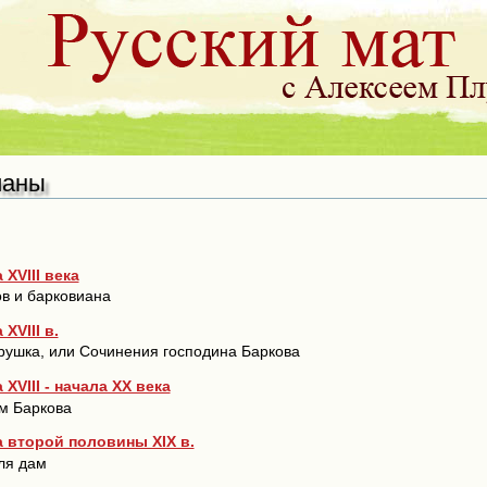
ианы
XVIII века
ов и барковиана
XVIII в.
грушка, или Сочинения господина Баркова
XVIII - начала ХХ века
м Баркова
 второй половины XIX в.
для дам