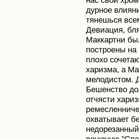
нас свои хром
дурное влияни
тянешься всем
Девиация, бля
Маккартни бы
построены на 
плохо сочетаю
харизма, а Ма
мелодистом. Д
Бешенство до
отчясти хари
ремесленничес
охватывает бе
недорезанный,