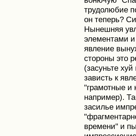
вонючую "Спар
трудолюбие п
он теперь? Си
Нынешняя увл
элементами и
явление выну
стороны это р
(засуньте хуй
зависть к яв
"грамотные и 
например). Та
засилье импр
"фрагментарно
времени" и п