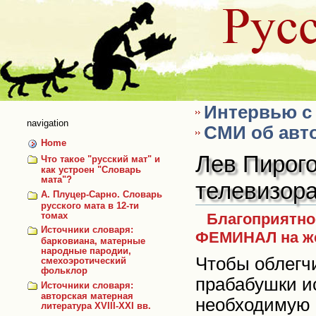
Skip
to
content
Интервью с 
navigation
СМИ об авто
Home
Лев Пирого
Что такое "русский мат" и
как устроен "Словарь
мата"?
телевизор
А. Плуцер-Сарно. Словарь
русского мата в 12-ти
Благоприятно
томах
Источники словаря:
ФЕМИНАЛ на же
барковиана, матерные
народные пародии,
Чтобы облегчи
смехоэротический
фольклор
прабабушки и
Источники словаря:
авторская матерная
необходимую 
литература XVIII-XXI вв.