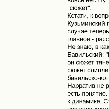
вовсе нет. Ну,
"сюжет".
Кстати, к вопр
Кузьминский г
случае теперь,
главное - рас
Не знаю, в ка
Бавильский: "
он сюжет тяне
сюжет слипли
бавильско-ко
Нарратив не р
есть понятие,
к динамике. С