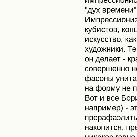
импрессионист
"дух времени"
Импрессиониз
кубистов, кон
искусство, ка
художники. Те
он делает - кр
совершенно н
фасоны унитаз
на форму не п
Вот и все Бор
например) - э
прерафаэлиты,
накопится, пр