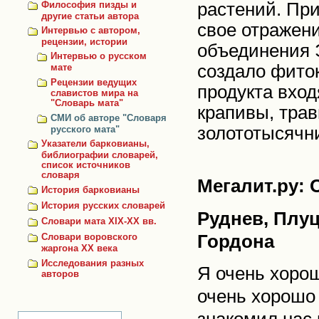
растений. Пр
Философия пизды и
другие статьи автора
свое отражени
Интервью с автором,
рецензии, истории
объединения 
Интервью о русском
создало фито
мате
Рецензии ведущих
продукта вход
славистов мира на
"Словарь мата"
крапивы, трав
СМИ об авторе "Словаря
золототысячни
русского мата"
Указатели барковианы,
библиографии словарей,
список источников
словаря
Мегалит.ру:
История барковианы
История русских словарей
Руднев, Плуц
Словари мата XIX-XX вв.
Гордона
Словари воровского
жаргона ХХ века
Исследования разных
Я очень хорош
авторов
очень хорошо 