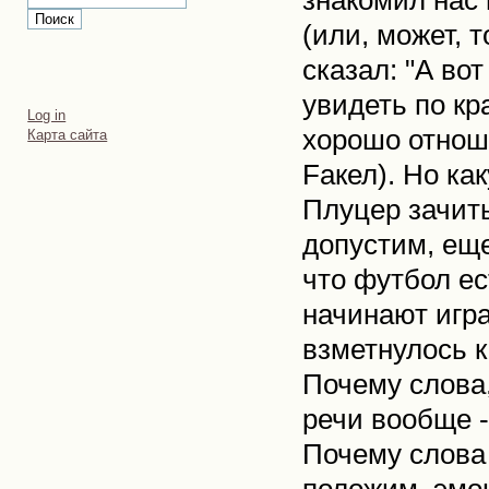
знакомил нас 
(или, может, т
сказал: "А вот
увидеть по кр
Personal
Log in
tools
хорошо отнош
Карта сайта
Fакел). Но ка
Плуцер зачиты
допустим, еще
что футбол ес
начинают игра
взметнулось к
Почему слова,
речи вообще -
Почему слова 