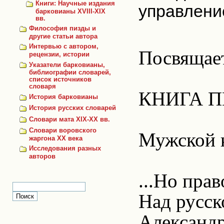
Книги: Научные издания
управлени
барковианы XVIII-XIX
вв.
Философия пизды и
другие статьи автора
Интервью с автором,
Посвящае
рецензии, истории
Указатели барковианы,
библиографии словарей,
список источников
словаря
КНИГА П
История барковианы
История русских словарей
Словари мата XIX-XX вв.
Словари воровского
Мужской 
жаргона ХХ века
Исследования разных
авторов
...Но пра
Над русск
Александр