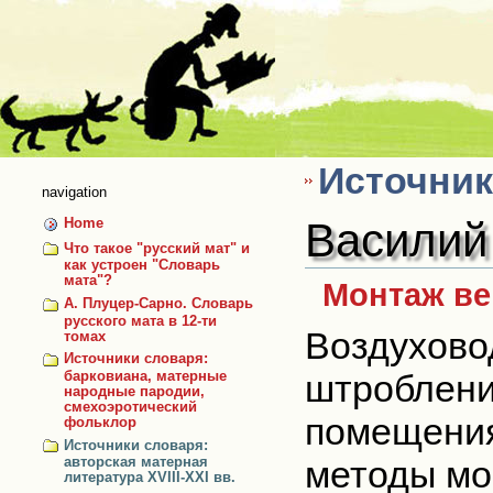
Skip
to
content
Источник
navigation
Василий
Home
Что такое "русский мат" и
как устроен "Словарь
мата"?
Монтаж ве
А. Плуцер-Сарно. Словарь
русского мата в 12-ти
Воздухово
томах
Источники словаря:
штробления
барковиана, матерные
народные пародии,
смехоэротический
помещения
фольклор
Источники словаря:
методы мо
авторская матерная
литература XVIII-XXI вв.