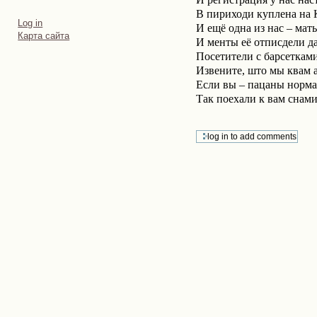
В пириходи куплена на
Personal
Log in
И ещё одна из нас – мат
tools
Карта сайта
И менты её отписдели да
Посетители с барсеткам
Извените, што мы квам 
Если вы – пацаны норма
Так поехали к вам снам