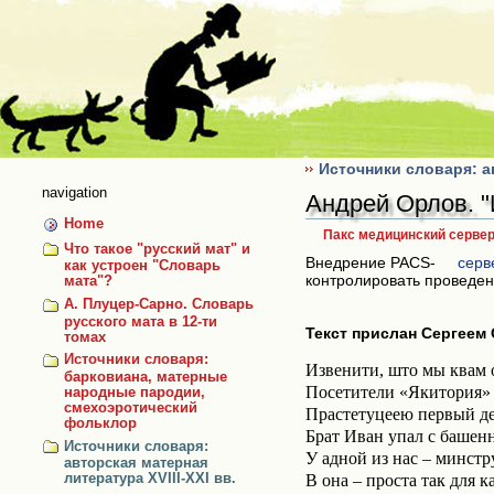
Skip
to
content
Источники словаря: ав
navigation
Андрей Орлов. "
Home
Пакс медицинский серве
Что такое "русский мат" и
Внедрение PACS-
серв
как устроен "Словарь
контролировать проведен
мата"?
А. Плуцер-Сарно. Словарь
русского мата в 12-ти
Текст прислан Сергеем 
томах
Источники словаря:
Извенити, што мы квам 
барковиана, матерные
Посетители «Якитория» 
народные пародии,
смехоэротический
Прастетуцеею первый д
фольклор
Брат Иван упал с башенн
Источники словаря:
У адной из нас – минст
авторская матерная
B она – проста так для 
литература XVIII-XXI вв.