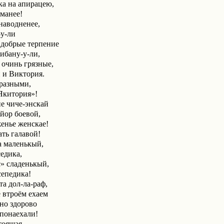
а на апирацею,
манее!
наводненее,
-у-ли
 добрые терпение
ибану-у-ли,
очинь грязные,
 и Виктория.
разными,
Якитория»!
е чиче-энскай
йор боевой,
енье женскае!
ть галавой!
а маленькый,
едика,
» сладенькый,
сепедика!
та дол-ла-раф,
 втроём ехаем
но здорово
 понаехали!
тоящая,