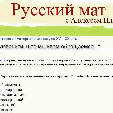
торская матерная литература XVIII-XXI вв.
Извенити, што мы квам обращаемсо..."
р
ера
в рентгенодиагностику. Оптимизируем работу рентгеновской сл
ие диагностических исследований, передавать их в городские сист
Сорохтиным с указанием на авторство Orlushi. Это ник извес
обращаемсо,
ристара-а-на
ень занимаемсо
ово кра-а-на!
руацы-ыя?
кампанеи