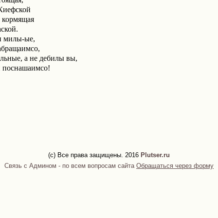
 Киефской
ь кормящая
ской.
и милы-ые,
абращаимсо,
льные, а не дебилы вы,
и поснашаимсо!
(c) Все права защищены. 2016
Plutser.ru
Связь с Админом - по всем вопросам сайта
Обращаться через форму