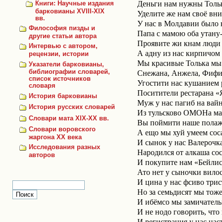
Деньги нам нужны Тольк
Книги: Научные издания
барковианы XVIII-XIX
Уделите же нам своё вни
вв.
У нас в Молдавии было 
Философия пизды и
Папа с мамою оба утану
другие статьи автора
Проявите жи кнам люди
Интервью с автором,
А адну из нас кирпичом 
рецензии, истории
Мы красивые Толька мы 
Указатели барковианы,
библиографии словарей,
Снежана, Анжела, Фифи
список источников
Угостити нас кушанием 
словаря
Поситители рестарана «
История барковианы
Муж у нас пагиб на вайн
История русских словарей
Из тульсково ОМОНа ма
Словари мата XIX-XX вв.
Вы поймити наше полаж
Словари воровского
А ещо мы хуй умеем соса
жаргона ХХ века
И сынок у нас Валерочк
Исследования разных
Народился от алкаша сос
авторов
И покупите нам «Бейлис
Ато нет у сыночки вило
И цина у нас фсиво трис
Но за семьдисят мы тоже
И ибёмсо мы замичатель
И не нодо говорить, что
И регистрация у нас нас