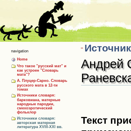
Skip
to
content
Источник
navigation
Андрей О
Home
Что такое "русский мат" и
как устроен "Словарь
Раневск
мата"?
А. Плуцер-Сарно. Словарь
русского мата в 12-ти
томах
Источники словаря:
барковиана, матерные
народные пародии,
смехоэротический
фольклор
Текст пр
Источники словаря:
авторская матерная
литература XVIII-XXI вв.