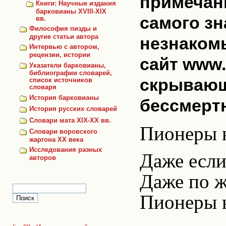
примечани
Книги: Научные издания
барковианы XVIII-XIX
самого зн
вв.
Философия пизды и
другие статьи автора
незнакомы
Интервью с автором,
рецензии, истории
сайт www.
Указатели барковианы,
библиографии словарей,
скрывающ
список источников
словаря
История барковианы
бессмерт
История русских словарей
Словари мата XIX-XX вв.
Пионеры н
Словари воровского
жаргона ХХ века
Исследования разных
Даже если 
авторов
Даже по ж
Пионеры н