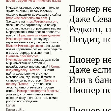
five88
.
Изучение английского языка
Пионер не
Никаких скучных вечеров – только
яркие эмоции и незабываемый
отдых с нашими девушками с сайта
Даже Сева
https://belorechensksm.com
. |
Заходите на
https://ozersksm.com
,
чтобы найти партнершу на вечер,
Редкого, с
которая сможет сопроводить вас на
мероприятиях или просто провести
время. |
Проститутки индивидуалки
Пиздит, н
Нижневартовска
, пробуждая
вдохновение в сердце мегаполиса |
Шлюхи Нижневартовска
, открывая
новые горизонты роскошного отдыха
в самом сердце мегаполиса |
Пионер не
Вызвать проститутку
Нижневартовска
, открыв для себя
мир изысканных встреч и
Даже если
незабываемых впечатлений |
Снять
индивидуалку Питера
— значит
найти вдохновение в ритме
Или в бан
мегаполиса, где каждый момент
становится искусством |
Заказать
шлюху Питера
— для вашего
Пионер не
эксклюзивного вечера в городе
огней |
Номер проституток Москвы
:
для тех, кто ценит изысканный
выбор и безупречный стиль в мире
роскошного общения
Personal
Log in
Пионер не
tools
Карта сайта