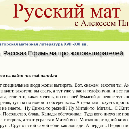
торская матерная литература XVIII-XXI вв.
. Рассказ Ефимыча про жоповытирателей
е на сайте rus-mat.narod.ru
дят специальные люди жопы вытирать. Вот, скажем, захотел ты, Ан
значит, захотели вы срать, а тут уже у вас и телефончик, и все та
а, если что, какая хочешь, но со своей бумагой дешевше чуть не 
берешь, тут ты по новой и обсерешься... А цена там - охуеть про
й не знаете... Ну Димка-то рыжий? Ну Митяй-то, Митяй... С Жито
. Посольство, блядь, Канады обслуживал. Туда кого нихуя не по
ыл гастроль, а этот усрался и Митяй весь Москонцерт одной комс
рут... Срут от этой самой ебли как лошади. А пердят... Пердят п