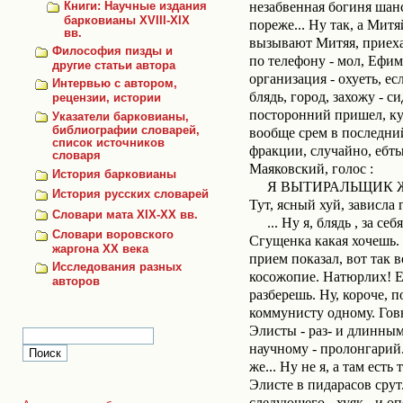
незабвенная богиня шанс
Книги: Научные издания
барковианы XVIII-XIX
пореже... Ну так, а Митя
вв.
вызывают Митяя, приехал
Философия пизды и
по телефону - мол, Ефимы
другие статьи автора
организация - охуеть, ес
Интервью с автором,
блядь, город, захожу - си
рецензии, истории
посторонний пришел, куд
Указатели барковианы,
библиографии словарей,
вообще срем в последний 
список источников
фракции, случайно, ебтыт
словаря
Маяковский, голос :
История барковианы
Я ВЫТИРАЛЬЩИК Ж
История русских словарей
Тут, ясный хуй, зависла 
Словари мата XIX-XX вв.
... Ну я, блядь , за с
Словари воровского
Сгущенка какая хочешь. 
жаргона ХХ века
прием показал, вот так в
Исследования разных
косожопие. Натюрлих! Ес
авторов
разберешь. Ну, короче, п
коммунисту одному. Говно
Элисты - раз- и длинным 
научному - пролонгарий..
же... Ну не я, а там ест
Элисте в пидарасов срут
следующего - хуяк - и оп