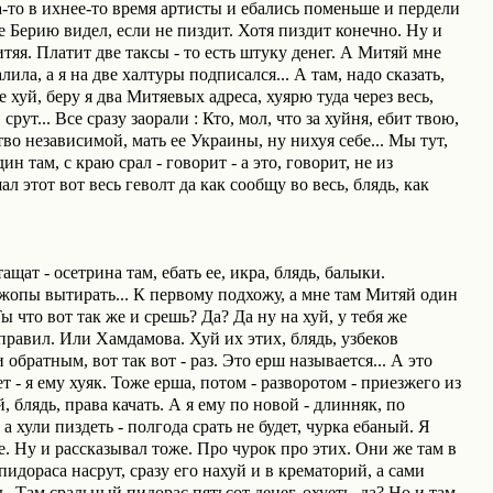
а-то в ихнее-то время артисты и ебались поменьше и пердели
ме Берию видел, если не пиздит. Хотя пиздит конечно. Ну и
тяя. Платит две таксы - то есть штуку денег. А Митяй мне
ила, а я на две халтуры подписался... А там, надо сказать,
 хуй, беру я два Митяевых адреса, хуярю туда через весь,
срут... Все сразу заорали : Кто, мол, что за хуйня, ебит твою,
во независимой, мать ее Украины, ну нихуя себе... Мы тут,
н там, с краю срал - говорит - а это, говорит, не из
 этот вот весь геволт да как сообщу во весь, блядь, как
 тащат - осетрина там, ебать ее, икра, блядь, балыки.
е жопы вытирать... К первому подхожу, а мне там Митяй один
Ты что вот так же и срешь? Да? Да ну на хуй, у тебя же
равил. Или Хамдамова. Хуй их этих, блядь, узбеков
 обратным, вот так вот - раз. Это ерш называется... А это
 - я ему хуяк. Тоже ерша, потом - разворотом - приезжего из
, блядь, права качать. А я ему по новой - длинняк, по
а хули пиздеть - полгода срать не будет, чурка ебаный. Я
де. Ну и рассказывал тоже. Про чурок про этих. Они же там в
идораса насрут, сразу его нахуй и в крематорий, а сами
ь. Там сральный пидорас пятьсот денег, охуеть, да? Но и там