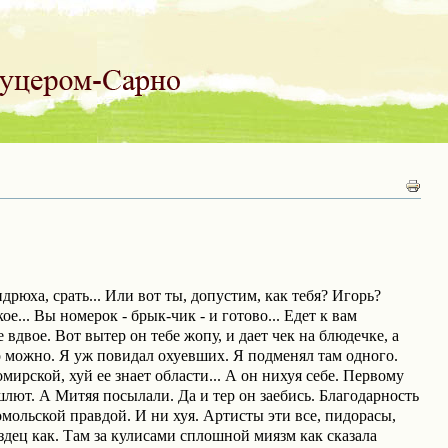
дрюха, срать... Или вот ты, допустим, как тебя? Игорь?
кое... Вы номерок - брык-чик - и готово... Едет к вам
вдвое. Вот вытер он тебе жопу, и дает чек на блюдечке, а
сто можно. Я уж повидал охуевших. Я подменял там одного.
мирской, хуй ее знает области... А он нихуя себе. Первому
шлют. А Митяя посылали. Да и тер он заебись. Благодарность
омольской правдой. И ни хуя. Артисты эти все, пидорасы,
издец как. Там за кулисами сплошной миязм как сказала