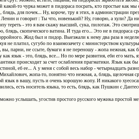
й какой-то чурка может в пидораса посрать, кто простые как мы с
 блядь, для почек... Ну, короче, тру я этих, в администрации п
ь, Ленин и говорит : Ты что, новенький? Ну, говорю, а хули? Да ни
у тереть - это я вам скажу высший, сука, пилотаж. Это смотриш
о, блядь, скопического ватина. И туда его... Это не в пидораса с
морройного. Жид был и пидор. Выезжали к нему два раза в неделю
хуя не платил, сугубо по взаимозачету с министерством культуры.
, вы, парни, не ссыте, бумаги я не переношу - жопа нежная, как б
 как язык - это, блядь, все... Но по мере развития, еби его мать
антики происходит за счет ослабления прагматики. Язык как бы
истиной, еб ее... А у меня с собой весь набор - четырнадцать разн
ихайлович, жопа-то, понятно что нежная, а, блядь, щелочная ср
й язык в вашу, пусть и очень хорошую жопу. И никакого хуесосани
зились, есть носитель языка, то есть, блядь, как Пушкин с Дантесом
г можно услышать, угостив простого русского мужика простой ме