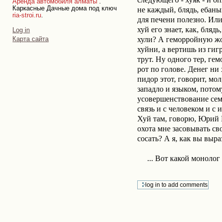
Аренда автомобиля алматы
.
Каркасные Дачные дома под ключ
не каждый, блядь, ебаны
ria-stroi.ru
.
для печени полезно. Или,
хуй его знает, как, бляд
Personal
Log in
tools
хули? А геморройную жоп
Карта сайта
хуйни, а вертишь из гигр
трут. Ну одного тер, ге
рот по голове. Денег ни 
пидор этот, говорит, мол
западло и языком, потому
усовершенствование сем
связь и с человеком и с 
Хуй там, говорю, Юрий М
охота мне засовывать сво
сосать? А я, как вы выра
... Вот какой моноло