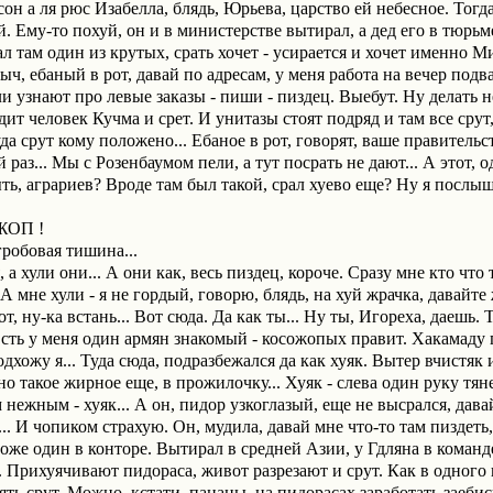
он а ля рюс Изабелла, блядь, Юрьева, царство ей небесное. Тогд
й. Ему-то похуй, он и в министерстве вытирал, а дед его в тюрь
 там один из крутых, срать хочет - усирается и хочет именно Ми
ч, ебаный в рот, давай по адресам, у меня работа на вечер подвал
ли узнают про левые заказы - пиши - пиздец. Выебут. Ну делать не
дит человек Кучма и срет. И унитазы стоят подряд и там все срут, 
а срут кому положено... Ебаное в рот, говорят, ваше правительст
раз... Мы с Розенбаумом пели, а тут посрать не дают... А этот, оди
ь, аграриев? Вроде там был такой, срал хуево еще? Ну я послышал
ОП !
гробовая тишина...
ебя, а хули они... А они как, весь пиздец, короче. Сразу мне кто что
А мне хули - я не гордый, говорю, блядь, на хуй жрачка, давайт
от, ну-ка встань... Вот сюда. Да как ты... Ну ты, Игореха, даешь. 
ть у меня один армян знакомый - косожопых правит. Хакамаду п
одхожу я... Туда сюда, подразбежался да как хуяк. Вытер вчистяк и
 такое жирное еще, в прожилочку... Хуяк - слева один руку тянет
нежным - хуяк... А он, пидор узкоглазый, еще не высрался, давай
. И чопиком страхую. Он, мудила, давай мне что-то там пиздеть, 
ь тоже один в конторе. Вытирал в средней Азии, у Гдляна в коман
. Прихуячивают пидораса, живот разрезают и срут. Как в одного п
ять срут. Можно, кстати, пацаны, на пидорасах заработать заебис