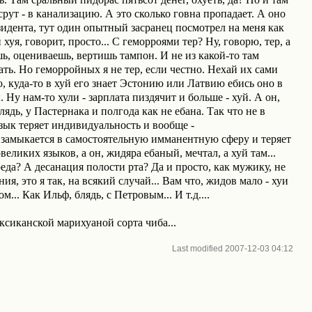
рут - в канализацию. А это сколько говна пропадает. А оно
резидента, тут один опытный засранец посмотрел на меня как
 хуя, говорит, просто... С геморроями тер? Ну, говорю, тер, а
ь, оцениваешь, вертишь тампон. И не из какой-то там
рать. Но геморройных я не тер, если честно. Нехай их сами
, куда-то в хуй его знает Эстонию или Латвию ебись оно в
 Ну нам-то хули - зарплата пиздячит и больше - хуй. А он,
лядь, у Пастернака и полгода как не ебана. Так что не в
, язык теряет индивидуальность и вообще -
 замыкается в самостоятельную имманентную сферу и теряет
овеликих языков, а он, жидяра ебаный, мечтал, а хуй там...
еда? А десанация полости рта? Да и просто, как мужику, не
я, это я так, на всякий случай... Вам что, жидов мало - хуи
... Как Ильф, блядь, с Петровым... И т.д....
ксиканской марихуаной сорта чиба...
Last modified
2007-12-03 04:12