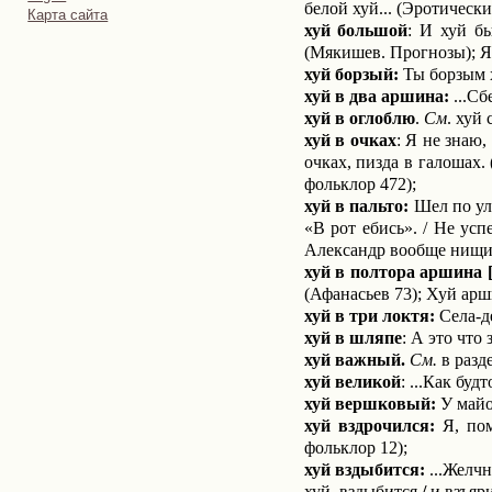
белой хуй... (Эротическ
tools
Карта сайта
хуй большой
: И хуй б
(Мякишев. Прогнозы); Я 
хуй борзый:
Ты борзым х
хуй в два аршина:
...Сб
хуй в оглоблю
.
См
. хуй 
хуй в очках
: Я не знаю,
очках, пизда в галошах.
фольклор 472);
хуй в пальто:
Шел по ули
«В рот ебись». / Не усп
Александр вообще нищий.
хуй в полтора аршина 
(Афанасьев 73); Хуй арш
хуй в три локтя:
Села-де
хуй в шляпе
: А это что
хуй важный.
См.
в разд
хуй великой
: ...Как буд
хуй вершковый:
У майор
хуй вздрочился:
Я, пом
фольклор 12);
хуй вздыбится:
...Желчн
хуй, вздыбится
/
и взъя­р