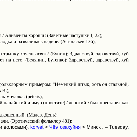
дут / Алименты хороши! (Заветные частушки
I
, 22);
лодка и развалилась надвое. (Афанасьев 136);
 за трынку хочешь взять! (Бунин); Здравствуй, здравствуй, хуй
т на него. (Белянин, Бутенко); Здравствуй, здравствуй, хуй
фольклорным примером: “Немецкий штык, хоть он стальной,
 В.);
ак мочалка. (
peteris
);
 нанайский и амур (простите) / ленский / был престарел как
одкошенный. (Малев. День);
вали. (Эротический фольклор 481);
и волосами).
korvet
<
Чё
это
за
хуйня
>
Минск
, – Tuesday,