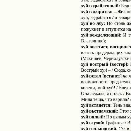
хуй вздыбленный:
Бедня
хуй взъя­рится:
...Желчн
хуй, вздыбится
/
и взъя­р
хуй во лбу:
Но столь же 
пожухнет и затупится на
хуй вожделеющий:
И эт
Влагалище);
хуй восстает, воспряне
власть предержащих клас
(Мякишев, Чернолузский
хуй вострый [востер]:
П
Вострый хуй – / Сюда, с
хуй встал [встанет]
на 
возмож­ности предатель­
колени, мой хуй! / Бле
Она лежала, я стоял, / В
Мила теща, что варила? 
хуй встанется:
Тень вдал
хуй вьетнамский:
Этот х
хуй вялый:
Но вялым хуе
хуй глухой:
Графиня: / Во
хуй голландский
.
См.
в 