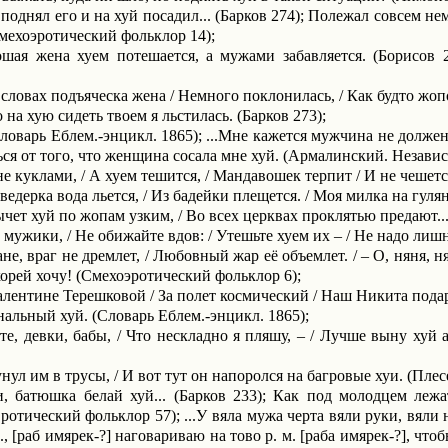
однял его и на хуй посадил... (Барков 274); Полежал совсем нем
мехоэротический фольклор 14);
ая жена хуем поте­шается, а мужами забавляется. (Борисов 2
словах подъяческа жена / Немного поклонилась, / Как будто жопою
на хую сидеть твоем я льстилась. (Барков 273);
ловарь Еблем.-энцикл. 1865); ...Мне кажется мужчина не должен
ся от того, что женщина сосала мне хуй. (Армалинский. Независи
 куклами, / А хуем тешится, / Мандавошек терпит / И не чешет
ведерка вода льется, / Из бадейки плещется. / Моя милка на гуля
ычет хуй по жопам узким, / Во всех церквах проклятью предают.
ужики, / Не обижайте вдов: / Утешьте хуем их – / Не надо лиш
не, враг не дремлет, / Любовный жар её объемлет. /
–
О, няня, ня
орей хочу! (Смехоэротический фольклор 6);
лентине Терешковой / За полет космический / Наш Никита подар
альный хуй. (Cловарь Еблем.­‑энцикл. 1865);
е, девки, бабы, / Что нескладно я пляшу, – / Лучше выну ху
унул им в трусы, / И вот тут он напоролся на багровые хуи. (Плесе
, батюшка белай хуй... (Барков 233); Как под молодцем лежат
ротический фольклор 57); ...У вяла мужа черта вяли руки, вяли н
м., [раб имярек-?] наговариваю на тово р. м. [раба имярек-?], чт