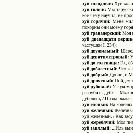
хуй голодный:
Хуй холод
хуй голый:
Мы тарусские
кое-чему научил, не про
хуй горячий:
Мене милый
покорны они моему горя
хуй гранадерский
: Моя 
хуй двенадцати вершк
частушки
I
, 234);
хуй двужильный:
Шевел
хуй девятиметровый:
У
хуй до голенища:
Эх, ёб
хуй доблестный:
Что ж т
хуй добрый:
Дрочи, о Му
хуй дроченый:
Пойдем с 
хуй дубо­вый:
У лукомор
разрубить дуб? – Можно
дубовый, / Пизда рыжая 
хуй еловый:
На коленях 
хуй железный:
Железный
хуй железный. / Как засу
хуй жеребячий:
Моя пизд
хуй завялый: ...
Иль выну