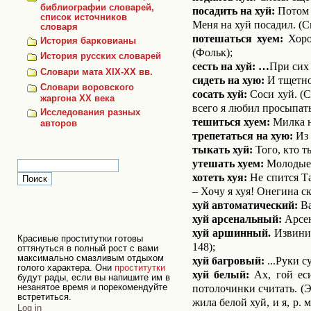
библиографии словарей,
посадить на хуй:
Потом п
список источников
Меня на хуй посадил. (С
словаря
потешаться хуем:
Хорош
История барковианы
(Фольк);
История русских словарей
сесть на хуй: …
При сих 
Словари мата XIX-XX вв.
сидеть на хую:
И тщетно 
Словари воровского
сосать хуй:
Соси хуй. (С
жаргона ХХ века
всего я любил просыпать
Исследования разных
тешиться хуем:
Милка не
авторов
трепетаться на хую:
Из 
тыкать хуй:
Того, кто т
утешать хуем:
Молодые м
хотеть хуя:
Не спится Та
–
Хочу я хуя! Онегина ск
хуй автоматический:
Ва
хуй арсенальный:
Арсен
хуй аршинный.
Извинит
Красивые проститутки готовы
148);
оттянуться в полный рост с вами
максимально смазливым отдыхом
хуй багровый:
...Руки с
голого характера. Они
проститутки
хуй белый:
Ах, гой еси
будут рады, если вы напишите им в
потолочинки считать. (Э
незанятое время и порекомендуйте
встретиться.
жила белой хуй, и я, р. 
Personal
Log in