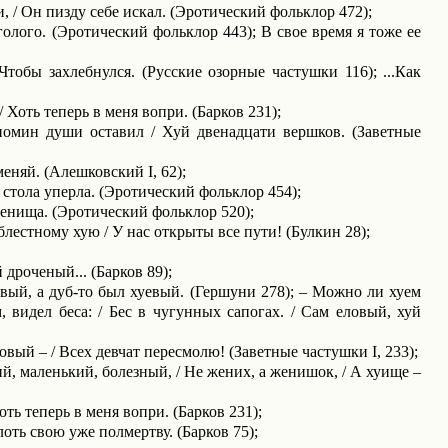
, / Он пизду себе искал. (Эротический фольклор 472);
голого. (Эротический фольклор 443); В свое время я тоже ее
тобы захлебнулся. (Русские озорные частушки 116); ...Как
/ Хоть теперь в меня вопри. (Барков 231);
 помин души оставил / Хуй двенадцати вершков. (Заветные
ме­няй. (Алешковский
I
, 62);
 стола уперла. (Эротический фольклор 454);
оленища. (Эротический фольклор 520);
блестному хую / У нас открыты все пути! (Булкин 28);
 дроченый... (Барков 89);
ый, а дуб-то был хуевый. (Гершуни 278); – Можно ли хуем
 видел беса: / Бес в чугунных сапогах. / Сам еловый, хуй
еловый – / Всех девчат пересмолю! (Заветные частушки
I
, 233);
, маленький, болезный, / Не жених, а женишок, / А хуище –
оть теперь в меня вопри. (Барков 231);
плоть свою уже полмертву. (Барков 75);