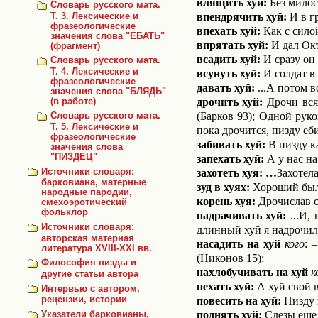
влящить хуй:
Без милост
Словарь русского мата.
впендрячить хуй:
И в гр
Т. 3. Лексические и
фразеологические
впехать хуй:
Как с силой
значения слова "ЕБАТЬ"
впрятать хуй:
И дал Окт
(фрагмент)
всадить хуй:
И сразу он 
Словарь русского мата.
Т. 4. Лексические и
всунуть хуй:
И солдат в 
фразеологические
давать хуй:
...А потом в
значения слова "БЛЯДЬ"
дрочить хуй:
Дрочи всяк
(в работе)
(Барков 93); Одной руко
Словарь русского мата.
Т. 5. Лексические и
пока дрочится, пизду еб
фразеологические
забивать хуй:
В пизду ка
значения слова
"ПИЗДЕЦ"
запехать хуй:
А у нас на 
захотеть хуя: …
Захоте­л
Источники словаря:
барковиана, матерные
зуд в хуях:
Хороший был е
народные пародии,
корень хуя:
Дрочислав ст
смехоэротический
фольклор
надрачивать хуй:
...И, 
Источники словаря:
длинный хуй я надрочил /
авторская матерная
насадить
на хуй
кого
: 
литература XVIII-XXI вв.
(Никонов 15);
Философия пизды и
нахлобучивать
на хуй
к
другие статьи автора
пехать хуй:
А хуй свой ве
Интервью с автором,
повесить на хуй:
Пизду н
рецензии, истории
поднять хуй:
Слезы еще 
Указатели барковианы,