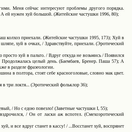
гими. Меня сейчас интересуют проблемы другого порядка.
 А ей нужен хуй большой. (Житейские частушки 1996, 80);
В наш колхоз приехали. (Житейские частушки 1995, 173); Хуй в
 шляпе, хуй в очках, / Здравствуйте, приехали. (Эротический
 просто хуй в пальто. / Вдруг откуда не возьмись / Появился
 / Продолжалась целый день. (Баембаев, Бренер. Паша 57); А
же в разделе фразеологии.
ршина в полтора, стоят себе красноголовые, словно мак цвет.
я в три локтя... (Эротический фольклор 36);
уевый, / Но с едою повезло! (Заветные частушки
I
, 55);
 вздрочился, / Он от ласки аж вспотел. (Смехоэротический
й, и все вдруг станет в кассу! / ...Восстанет хуй, воспрянет