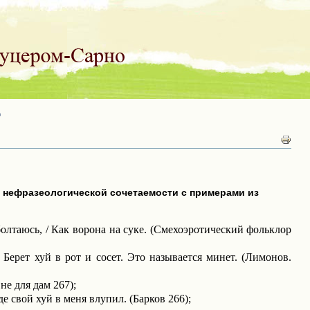
"
к нефразеологической сочетаемости с примерами из
болтаюсь, / Как ворона на суке. (Смехоэротический фольклор
 Берет хуй в рот и сосет. Это называется минет. (Лимонов.
не для дам 267);
де свой хуй в меня влупил. (Барков 266);