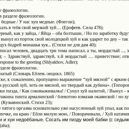
е фразеологии.
в разделе фразеологии.
бедные / У нас хуи медные. (Флегон);
ть в тебя свой мерзкий хуй… (Ерофеев. Сила 478);
рный, как у зайца, / Яйца – оба болтыши, / Но по заработку бу
 вынул из порток свой молодецкой хуй и как ударит по дну – так 
дух бодрей монашья хуя... (Стихи не для дам 40);
 писал человек, двадцать три тома написал, а ты, мордас­тый ...,
; – Здравствуй, здравствуй, х.й мордастый … приветствие; отве
esponse to the greeting (Shlyakhov, Adler);
зделе фразеологии.
атый (Словарь Еблем.-энцикл. 1865)
ке, к сожалению, пропущено выражение “хуй мясной” с ярким 
а русский хуй, хоть он мясной, но твердый как дубина». (Топоров
и пизда, / Как соковыжималка! / Сунул хуй налитой, / Вынул – к
ушкина пиита армалинский / блевотою измазав окаянской / но хуй
. (Кузьминский. Стихи 23);
 пятого оргазма основательно уже насусленный хуй упал, как п
печке, на краю / Ебли милую мою, / Поворачивали, / Хуй натачи
уки и хуи недоёбаные. Сосать им пизду моей бабки (с седым
(
aha
);