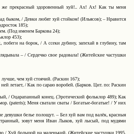
я же прекрасный здоровенный хуй!.. Ах! Ах! Как ты меня
ад быком, / Девки любят хуй стойком! (Ильясов); – Нравится
одросток 185);
м. (Под именем Баркова 24);
клор 453);
, побеги на борок, / А ссеки дубину, запехай в глубину, там
глядывала – / Сердечко свое радовала! (Житейские частушки
учше, чем хуй стоячий. (Раскин 167);
ей летает, / Как по сараю воробей. (Барков. Цит. по: Раскин
тый, / Оцарапанный конец. (Эротический фольклор 489); Как
мор. (
pateris
); Меня сватали сваты / Богатые-богатые! / У них
ые девушки белье полощут. – Бел хуй вам под валёк, красныя
остранный, зовут меня Иван Лыков, хуй лысый, под мудями
еняю / Хуй большой на маленький. (Житейские частушки 1995,