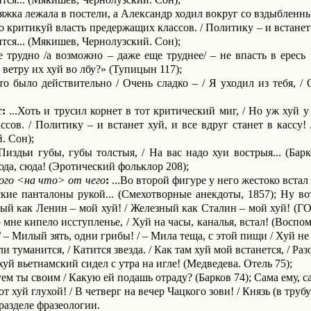
жка лежала в по­стели, а Александр ходил вокруг со вздыбленны
о критикуй власть предержащих классов. / Политику – и встанет ху
ится... (Мякишев, Чернолузский. Сон);
трудно /а возможно – даже еще труднее/ – не впасть в ересь и
 ветру их хуй во лбу?» (Тупицын 117);
о было действительно / Очень сладко – / Я уходил из тебя, /
т:
...Хоть и трусил корнет в тот критический миг, / Но уж хуй у
сов. / Политику – и встанет хуй, и все вдруг станет в кассу! 
. Сон);
издьи губы, губы толстыя, / На вас надо хуи вострыя... (Барк
юда, сюда! (Эротический фольклор 208);
кого <на что> от чего
:
...Во второй фигуре у него жестоко встал
ские панталоны рукой... (Смехотворные анекдоты, 1857); Ну вот
дный как Ленин – мой хуй! / Железный как Сталин – мой хуй! (
о мне кипело исступленье, / Хуй на часы, каналья, встал! (Воспо
/ – Милый зять, одни грибы! / – Мила теща, с этой пищи / Хуй не
и туманится, / Катится звезда. / Как там хуй мой встанется, / Ра
уй вьетнамский сидел с утра на игле! (Медведева. Отель 75);
м ты своим / Какую ей подашь отраду? (Барков 74); Сама ему, с
т хуй глухой! / В четверг на вечер Чацкого зови! / Князь (в трубу):
разделе фразеологии.