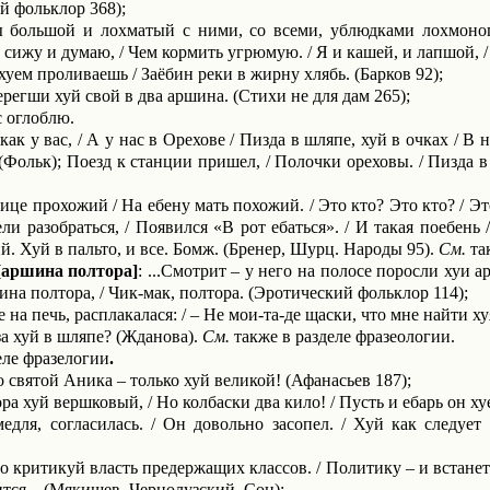
ий фольклор 368);
ы большой и лохматый с ними, со всеми, ублюдками лохмо­но
сижу и думаю, / Чем кормить угрюмую. / Я и кашей, и лапшой, /
уем проливаешь / Заёбин реки в жирну хлябь. (Барков 92);
ерегши хуй свой в два аршина. (Стихи не для дам 265);
с оглоблю.
 как у вас, / А у нас в Орехове / Пизда в шляпе, хуй в очках / 
 (Фольк); Поезд к станции пришел, / Полочки ореховы. / Пизда в
це прохожий / На ебену мать похожий. / Это кто? Это кто? / Это
ели разобраться, / Появился «В рот ебаться». / И такая поебень
 Хуй в пальто, и все. Бомж. (Бренер, Шурц. Народы 95).
См.
так
[аршина полтора]
: ...Смотрит – у него на полосе поросли хуи а
ина полтора, / Чик-мак, полтора. (Эротический фольклор 114);
 на печь, расплакалася: / – Не мои-та-де щаски, что мне найти ху
 за хуй в шляпе? (Жданова).
См.
также в разделе фразеологии.
еле фразелогии
.
то святой Аника – только хуй великой! (Афанасьев 187);
а хуй вершковый, / Но колбаски два кило! / Пусть и ебарь он х
едля, согласилась. / Он довольно засопел. / Хуй как следует
о критикуй власть предержащих классов. / Политику – и встанет ху
ится... (Мякишев, Чернолузский. Сон);