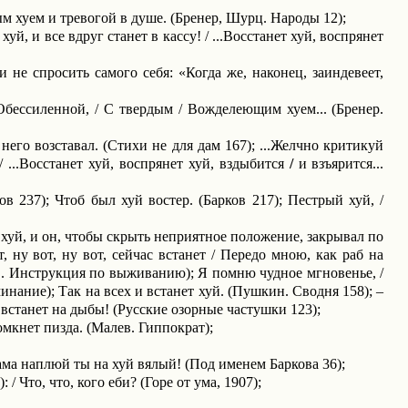
м хуем и тревогой в душе. (Бренер, Шурц. Народы 12);
й, и все вдруг станет в кассу! / ...Восстанет хуй, воспрянет
 не спросить самого себя: «Когда же, наконец, заиндевеет,
 Обессиленной, / С твердым / Вожделеющим хуем... (Бренер.
 него возставал. (Стихи не для дам 167); ...Желчно критикуй
/ ...Восстанет хуй, воспрянет хуй, вздыбится
/
и взъя­рится...
ов 237); Чтоб был хуй востер. (Барков 217); Пестрый хуй, /
 хуй, и он, чтобы скрыть неприятное положение, закрывал по
, ну вот, ну вот, сейчас встанет / Передо мною, как раб на
ГО. Инструкция по выживанию); Я помню чудное мгновенье, /
минание); Так на всех и встанет хуй. (Пушкин. Сводня 158); –
 встанет на дыбы! (Русские озорные частушки 123);
зомкнет пизда. (Малев. Гиппократ);
ама наплюй ты на хуй вялый! (Под именем Баркова 36);
 / Что, что, кого еби? (Горе от ума, 1907);