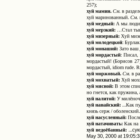
257);
хуй мамин.
См.
в раздел
хуй маринованный.
См.
хуй медный:
А мы люди 
хуй мерзкий:
…Стал тыка
хуй мизерный:
Хуй мизе
хуй молодецкой
: Бурлак
хуй монаший:
Зато ваш 
хуй мордастый
: Писал,
мордастый! (Борисов 27)
мордастый,
idiom
rude
.
R
хуй моржовый.
См.
в ра
хуй мохнатый:
Хуй мохн
хуй мясной:
В этом спис
но гнется, как пружина, 
хуй налитой:
У милёночк
хуй нанайский:
...Как п
князь серж / оболенский
хуй насусленный:
После
хуй натачивать:
Как на 
хуй недоёбанный:
...с
May 30, 2000 at 19:05:3