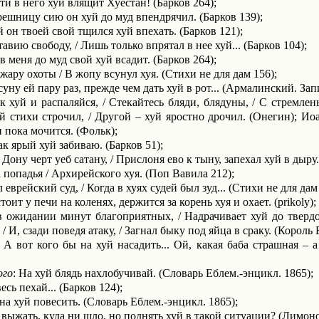
и в него хуй влящит Хуестан! (Барков 264);
ешницу сию он хуй до муд впендрячил. (Барков 139);
 он твоей свой тщился хуй впехать. (Барков 121);
авию свободу, / Лишь только впрятал в нее хуй... (Барков 104);
в меня до муд свой хуй всадит. (Барков 264);
жару охоты / В жопу всунул хуя. (Стихи не для дам 156);
суну ей пару раз, прежде чем дать хуй в рот... (Армалин­ский. Зап
 хуй и распаляйся, / Стекайтесь бляди, блядуны, / С стремле
й стихи строчил, / Другой – хуй яростно дрочил. (Онегин); Ио
и пока мочится. (Фольк);
к ярый хуй забиваю. (Барков 51);
Дону черт уеб сатану, / Прислоня ево к тыну, запехал хуй в дыру..
а попадья / Архирейского хуя. (Поп Вавила 212);
врейский суд, / Когда в хуях судей был зуд... (Стихи не для дам 
оит у печи на коленях, держится за корень хуя и охает. (
prikoly
);
в ожидании минут благоп­риятных, / Надрачи­вает хуй до твердо
 И, сзади поведя атаку, / Загнал быку под яйца в сраку. (Король 
– А вот кого бы на хуй насадить... Ой, какая баба страшная – 
ого
: На хуй блядь нахлобучивай. (Словарь Еблем.-энцикл. 1865);
сь пехай... (Барков 124);
а хуй повесить. (Словарь Еблем.-энцикл. 1865);
выжать, куда ни шло, но поднять хуй в такой ситуации? (Лимоно