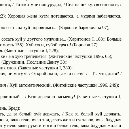
ного, / Титьки мне пошурудил, / Сел на печку, свесил ноги, /
2); Хорошая жена хуем потешается, а мудями забавляется.
 сесть на хуй норови­лась... (Барков и барковиана 97);
 сосать хуй у другого мужчи­ны... (Харитонов
I
, 188); Больше
мость 155); Хуй соси, губой тряси! (Борисов 27);
ся. (Заветные частушки
I
, 528);
нке / На хую трепещется. (Житейские частушки 1996, 65);
.. (Дружинин. Послание Данту 38);
них слов. (Заветные частушки
I
, 380);
ня, не могу я! / Открой окно, зажги свечу! /
–
Ты что, дитя? /
ил / Хуй автоматический. (Житейские частушки 1996, 249);
й аршинный – / Всю деревню насмешу! (Заветные частушки
I
,
нь. Бред);
ь, да за белый хуй держать, / Как за белый хуй держать,
оги, вяло тело, вяло тридесять жил и суставов, вяла блудная
обы у нево вяли руки и ноги и белое тело, вяла блудная жила и