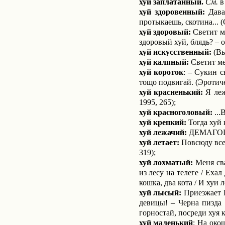
хуй заплатанный.
См.
в
хуй здоровенный:
Давай
протыкаешь, скотина... (
хуй здоровый:
Светит ме
здоровый хуй, блядь? – о
хуй искусственный:
(Вы
хуй каляный:
Светит ме
хуй короток
: – Сукин с
тощо подвигай. (Эротич
хуй красненький:
Я леж
1995, 265);
хуй красноголовый:
...
хуй крепкий:
Тогда хуй к
хуй лежачий:
ДЕМАГОГ – 
хуй летает:
Повсюду всех
319);
хуй лохматый:
Меня сва
из лесу на телеге / Еха
кошка, два кота / И хуи
хуй лысый:
Приезжает И
девицы! – Черна пизда 
горностай, посреди хуя к
хуй маленький
: На око