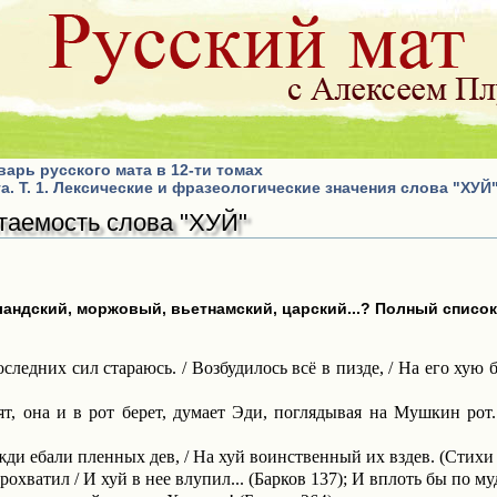
варь русского мата в 12-ти томах
а. Т. 1. Лексические и фразеологические значения слова "ХУЙ
таемость слова "ХУЙ"
лландский, моржовый, вьетнамский, царский...? Полный списо
следних сил стараюсь. / Возбудилось всё в пизде, / На его хую 
т, она и в рот берет, думает Эди, поглядывая на Мушкин рот.
ож­ди ебали пленных дев, / На хуй воинственный их вздев. (Стихи 
охватил / И хуй в нее влупил... (Барков 137); И вплоть бы по му