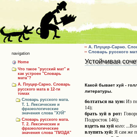
Skip
to
content
А. Плуцер-Сарно. Сло
Словарь русского мат
navigation
Устойчивая соче
Home
Что такое "русский мат" и
как устроен "Словарь
мата"?
А. Плуцер-Сарно. Словарь
Какой бывает хуй - го
русского мата в 12-ти
литературы.
томах
Словарь русского мата.
болтаться на хую:
Из по
Т. 1. Лексические и
14);
фразеологические
брать хуй в рот:
Говоря
значения слова "ХУЙ"
Подросток 146);
Словарь русского мата.
Т. 2. Лексические и
вздеть на хуй
кого
: ...В
фразеологические
влупить хуй:
Я сам же пр
значения слова "ПИЗДА"