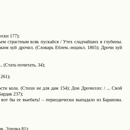
иски 177);
ньем страстным всяк пускайся / Утех сладчайших в глубины.
аким хуй дрочил. (Cловарь Еблем.‑эн­цикл. 1865); Дрочи хуй
. (Стать почитать, 34);
261);
сти кола. (Стихи не для дам 154); Дон Дрочилло: / ... Свой
Бардак 237);
а вот бы ее выебать! – периодически выпадало из Баранова.
в. Эдичка 81);