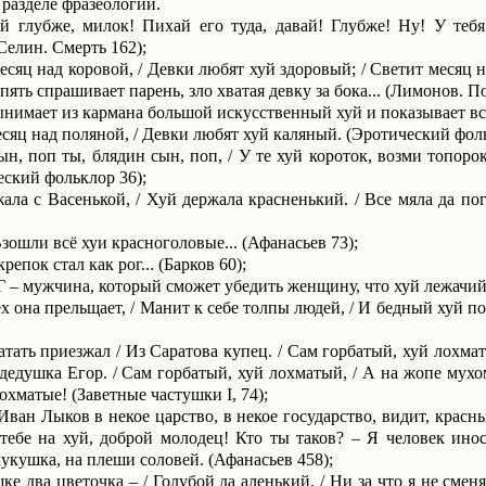
 разделе фразеологии.
 глубже, милок! Пихай его туда, давай! Глубже! Ну! У теб
Селин. Смерть 162);
сяц над коровой, / Девки любят хуй здоровый; / Светит месяц н
пять спрашивает парень, зло хватая девку за бока... (Лимонов. П
нимает из кармана большой искусственный хуй и показыва­ет все
сяц над поляной, / Девки любят хуй каляный. (Эротический фоль
ын, поп ты, блядин сын, поп, / У те хуй короток, возми топорок
еский фольклор 36);
ала с Васенькой, / Хуй держала красненький. / Все мяла да по
Взошли всё хуи красноголовые... (Афанасьев 73);
репок стал как рог... (Барков 60);
мужчина, который сможет убедить женщину, что хуй лежачий л
 она прельщает, / Манит к себе толпы людей, / И бедный хуй по н
тать приезжал / Из Саратова купец. / Сам горбатый, хуй лохма
л дедушка Егор. / Сам горбатый, хуй лохматый, / А на жопе мухо
 лохматые! (Заветные частушки
I
, 74);
ван Лыков в некое цар­ство, в некое государство, видит, красн
тебе на хуй, доброй молодец! Кто ты таков? – Я человек ин
укушка, на пле­ши соловей. (Афанасьев 458);
шке два цветочка – / Голубой да аленький. / Ни за что я не см