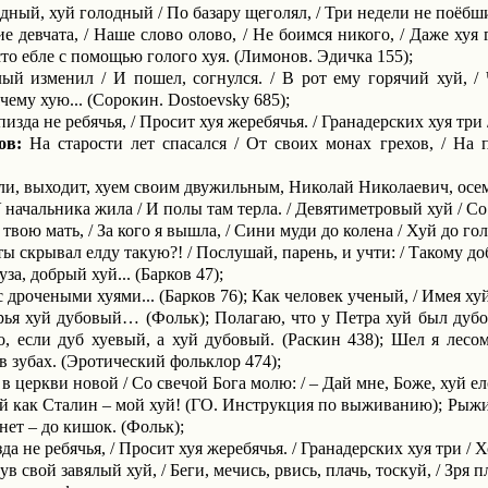
ный, хуй голодный / По базару щеголял, / Три недели не поёбши
 девчата, / Наше слово олово, / Не боимся никого, / Даже хуя 
сто ебле с помощью голого хуя. (Лимонов. Эдичка 155);
 изменил / И пошел, согнул­ся. / В рот ему горячий хуй, / Ч
чему хую... (Сорокин.
Dostoevsky
685);
пизда не ребячья, / Просит хуя жеребячья. / Гранадерских хуя три 
ов:
На старости лет спасался / От своих монах грехов, / На
и, выходит, хуем своим двужильным, Николай Николаевич, осе
 начальника жила / И полы там терла. / Девятиметровый хуй / Со
 твою мать, / За кого я вышла, / Сини муди до колена / Хуй до г
ы скрывал елду такую?! / Послушай, парень, и учти: / Такому до
за, добрый хуй... (Барков 47);
дрочеными хуями... (Барков 76); Как человек ученый, / Имея хуй
ья хуй дубовый… (Фольк); Полагаю, что у Петра хуй был дубов
, если дуб хуевый, а хуй дубовый. (Раскин 438); Шел я лесом,
в зубах. (Эротический фольклор 474);
в церкви новой / Со свечой Бога молю: / – Дай мне, Боже, хуй 
 как Сталин – мой хуй! (ГО. Инструкция по выжива­нию); Рыжий
нет – до кишок. (Фольк);
а не ребячья, / Просит хуя жеребячья. / Гранадерских хуя три / Х
в свой завялый хуй, / Беги, мечись, рвись, плачь, тоскуй, / Зря 