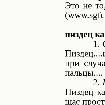
Это не то
(www.sgfc
пиздец ка
1.
Пиздец...
при случа
пальцы...
2.
Пиздец ка
щас прост