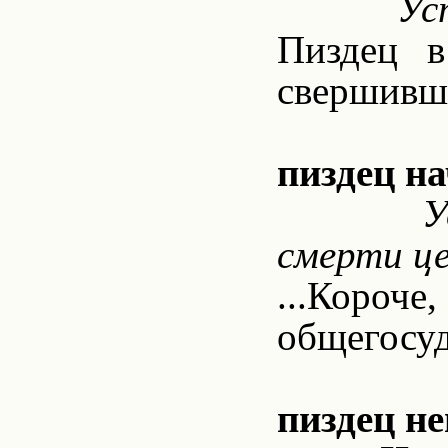
Ус
Пиздец в
свершивш
пиздец на
У
смерти ц
...Короче
общегосуд
пиздец н