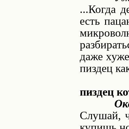
...Когда 
есть пацан
микровол
разбиратьс
даже хуже
пиздец как
пиздец ко
Ок
Слушай, ч
купишь но