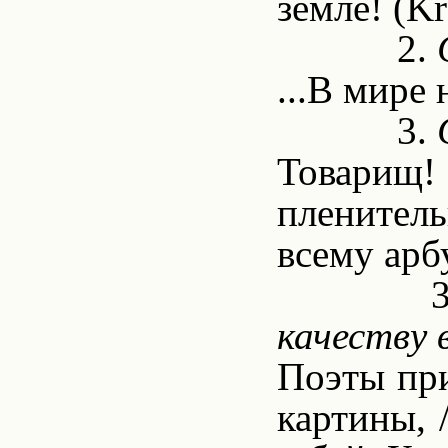
земле!
(
Kr
2.
...В мире 
3.
Товарищ! 
пленитель
всему арб
качеству 
Поэты пр
картины, 