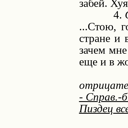
забей. Ху
4.
С
...Стою, 
стране и 
зачем мне
еще и в жо
отрицате
- Справ.-б
Пиздец вс