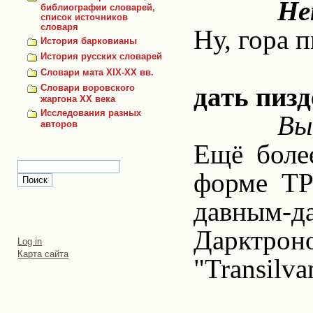
Не
библиографии словарей,
список источников
словаря
Ну, гора 
История барковианы
История русских словарей
Словари мата XIX-XX вв.
дать пизд
Словари воровского
жаргона ХХ века
Исследования разных
Вы
авторов
Ещё боле
форме ТР
давным-д
Дарктро
Personal
Log in
tools
Карта сайта
"Transilv