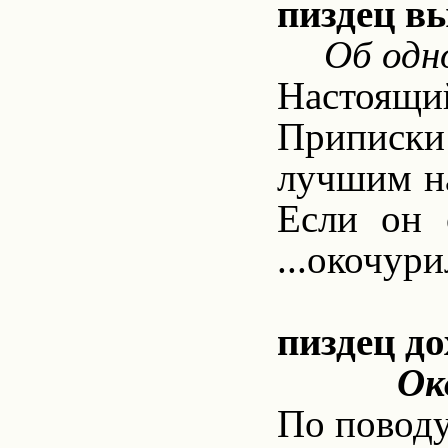
пиздец в
Об одн
Настоящи
Приписки
лучшим на
Если он 
...окочур
пиздец д
Ок
По поводу