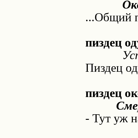
Ок
...Общий 
пиздец од
Ус
Пиздец од
пиздец о
Сме
- Тут уж 