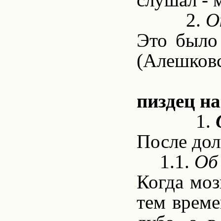
2.
Ок
Это было
(Алешковс
пиздец на
1.
После дол
1.1.
Об
Когда моз
тем време