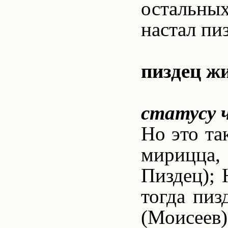
остальны
настал пиз
пиздец ж
статусу ч
Но это та
мирицца, 
Пиздец); 
тогда пиз
(Моисеев)