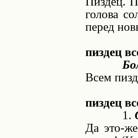
Пиздец. П
голова со
перед нов
пиздец вс
Бо
Всем пизд
пиздец вс
1.
Да это-же