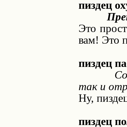
пиздец о
Пре
Это прост
вам! Это 
пиздец па
Со
так и от
Ну, пиздец
пиздец п