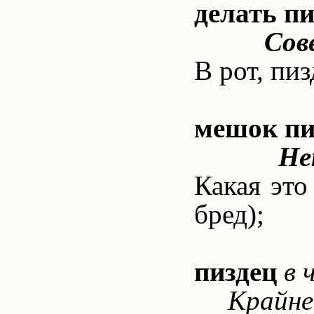
делать пи
Сов
В рот, пи
мешок пи
Не
Какая это
бред);
пиздец
в 
Крайне