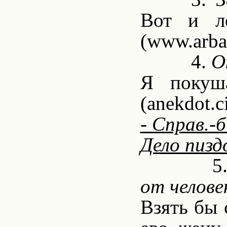
Вот и ле
(www.arba.
4.
О
Я покуша
(
anekdot
.
c
- Справ.-б
Дело пизд
5
от челове
Взять бы 