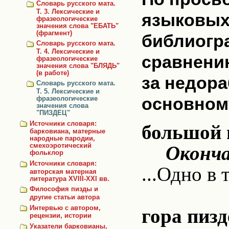
Словарь русского мата.
Т. 3. Лексические и
языковых 
фразеологические
значения слова "ЕБАТЬ"
(фрагмент)
библиогр
Словарь русского мата.
Т. 4. Лексические и
сравнени
фразеологические
значения слова "БЛЯДЬ"
(в работе)
за недора
Словарь русского мата.
Т. 5. Лексические и
основном
фразеологические
значения слова
"ПИЗДЕЦ"
Источники словаря:
большой 
барковиана, матерные
народные пародии,
Оконча
смехоэротический
фольклор
Источники словаря:
...Одно в
авторская матерная
литература XVIII-XXI вв.
Философия пизды и
другие статьи автора
Интервью с автором,
гора пизд
рецензии, истории
Указатели барковианы,