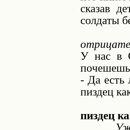
сказав де
солдаты б
отрицате
У нас в 
почешешь 
- Да есть 
пиздец ка
пиздец ка
Уж