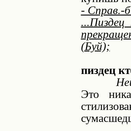
- Справ.-б
...Пизде
прекраще
(Буй);
пиздец кт
Не
Это ник
стилизов
сумасшедш