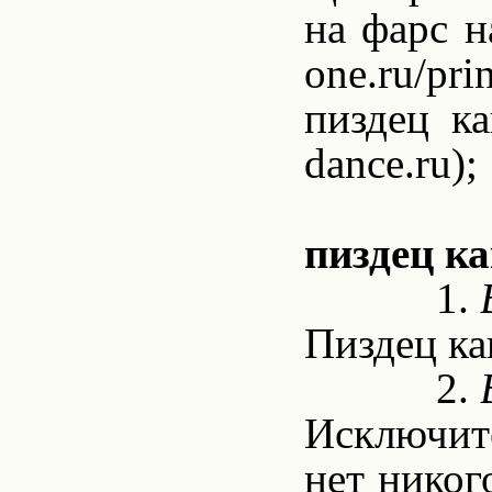
на фарс н
one
.
ru
/
pri
пиздец ка
dance.ru);
пиздец ка
1.
Пиздец ка
2.
Исключите
нет никог