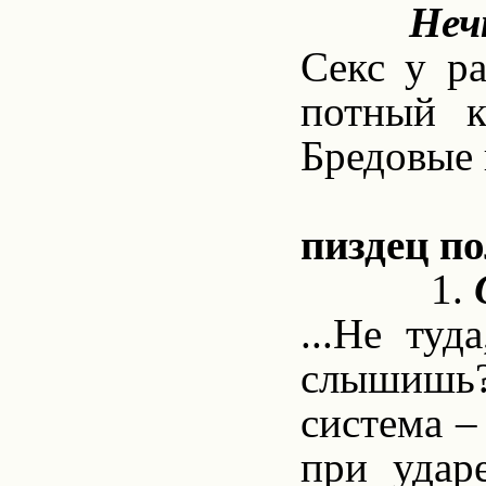
Неч
Секс у р
потный к
Бредовые 
пиздец п
1.
...Не туд
слышишь?..
система – 
при удар