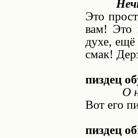
Неч
Это прост
вам! Это
духе, ещё
смак! Дер
пиздец об
О 
Вот его п
пиздец о