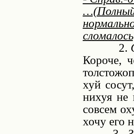
…(Полный)
нормальн
сломалось
2.
Короче, ч
толстожоп
хуй сосут
нихуя не 
совсем ох
хочу его н
3.
З