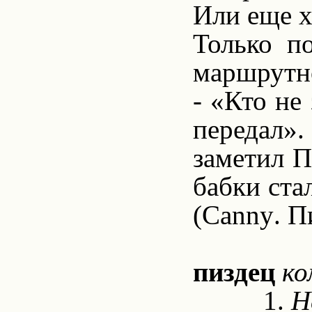
Или еще ху
Только п
маршрутно
- «Кто не
передал».
заметил 
бабки ста
(
Canny
. П
пиздец
ко
1.
Н