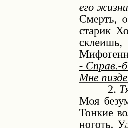
его жизни
Смерть, о
старик Хо
склеишь, 
Мифогенн
- Справ.-б
Мне пиздец
2.
Т
Моя безум
Тонкие во
ноготь. У