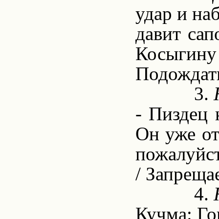
удар и на
давит сап
Косыгину 
Подождать
3.
- Пиздец 
Он уже от
пожалуйст
/ Запреща
4.
Кучма: Го