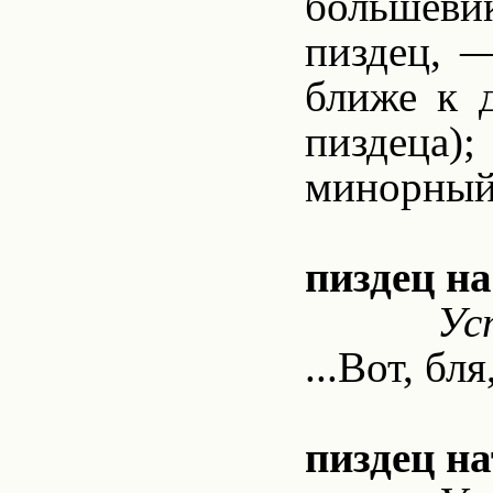
большевик
пиздец, —
ближе к 
пиздеца);
минорный 
пиздец на
Ус
...Вот, бл
пиздец н