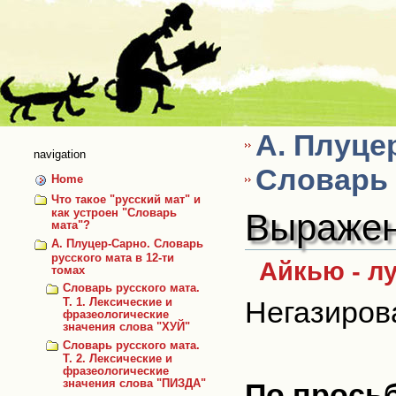
Skip
to
content
А. Плуце
navigation
Словарь 
Home
Что такое "русский мат" и
Выражен
как устроен "Словарь
мата"?
А. Плуцер-Сарно. Словарь
русского мата в 12-ти
Айкью - л
томах
Словарь русского мата.
Негазирова
Т. 1. Лексические и
фразеологические
значения слова "ХУЙ"
Словарь русского мата.
Т. 2. Лексические и
фразеологические
По прось
значения слова "ПИЗДА"