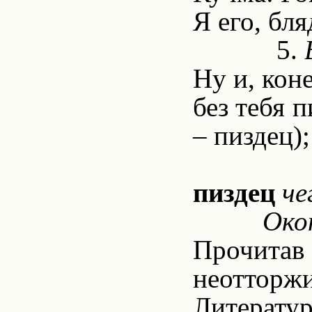
Я его, бля
5.
Ну и, коне
без тебя п
– пиздец);
пиздец
че
Окон
Прочитав
неотторжи
Литерату