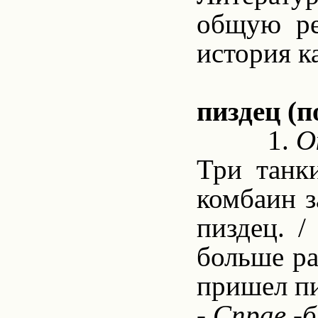
общую ре
история к
пиздец (
1.
Ок
Три танк
комбаин з
пиздец. /
больше ра
пришел пи
- Справ.-б