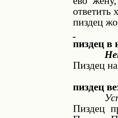
ево жену,
ответить х
пиздец жо
пиздец в 
Не
Пиздец на
пиздец ве
Ус
Пиздец п