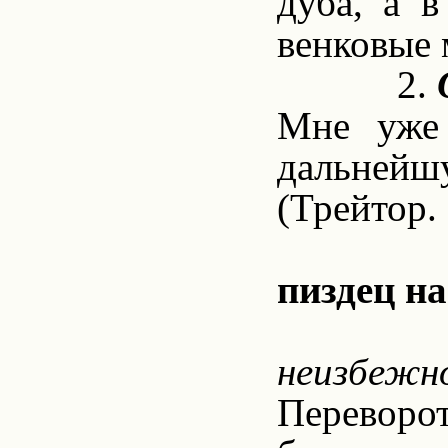
дуба, а 
венковые 
2.
Мне уже 
дальнейшу
(Трейтор.
пиздец н
неизбежно
Переворо