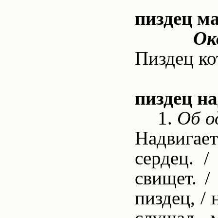
пиздец м
Ок
Пиздец ко
пиздец на
1.
Об о
Надвигает
сердец. 
свищет. /
пиздец, / 
слушал - 