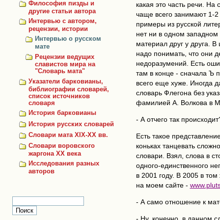
Философия пизды и
какая это часть речи. На
другие статьи автора
чаще всего занимают 1-2
Интервью с автором,
примеры из русской литер
рецензии, истории
нет ни в одном западном 
Интервью о русском
материал друг у друга. В
мате
надо понимать, что они д
Рецензии ведущих
недоразумений. Есть оши
славистов мира на
"Словарь мата"
там в конце - сначала Ъ 
Указатели барковианы,
всего еще хуже. Иногда д
библиографии словарей,
словарь Флегона без указ
список источников
фамилией А. Волкова в Мин
словаря
История барковианы
- А отчего так происходит
История русских словарей
Словари мата XIX-XX вв.
Есть такое представление
коньках танцевать сложно,
Словари воровского
жаргона ХХ века
словари. Взял, слова в с
Исследования разных
одного-единственного неп
авторов
в 2001 году. В 2005 в то
на моем сайте -
www.pluts
- А само отношение к ма
- Ну, конечно, в данном 