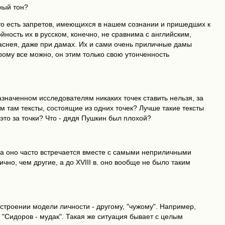
ный тон?
, то есть запретов, имеющихся в нашем сознании и пришедших к
йность их в русском, конечно, не сравнима с английским,
краснея, даже при дамах. Их и сами очень приличные дамы
рому все можно, он этим только свою утонченность
назначенном исследователям никаких точек ставить нельзя, за
м там тексты, состоящие из одних точек? Лучше такие тексты
о это за точки? Что - дядя Пушкин был плохой?
ка оно часто встречается вместе с самыми неприличными
чно, чем другие, а до XVIII в. оно вообще не было таким
строении модели личности - другому, "чужому". Например,
, "Сидоров - мудак". Такая же ситуация бывает с целым