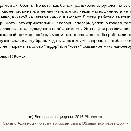
е мой акт брани. Что вот я как бы так грандиозно выругался на всю
как неприличный, а не научный, а я как некий матершинник, а не 
ечно, никакой не матерщинник, я эксперт. Я сижу, работаю за комп
рь мата - это отрицательный словарь, словарь, условно говоря, тог
 словарь - тоже культурная необходимость. Это не для развлечения
нтарный пример необходимости такого словаря: чтобы работали о
ужно сначала эту брань издать, а потом уже запрещать, чтобы все
 лет тюрьмы за слово "пидор" или "козел" сказанное миллиционеру,
вал Р. Кожух.
(c) Все права защищены. 2016
Plutser.ru
Связь с Админом - по всем вопросам сайта
Обращаться через форму