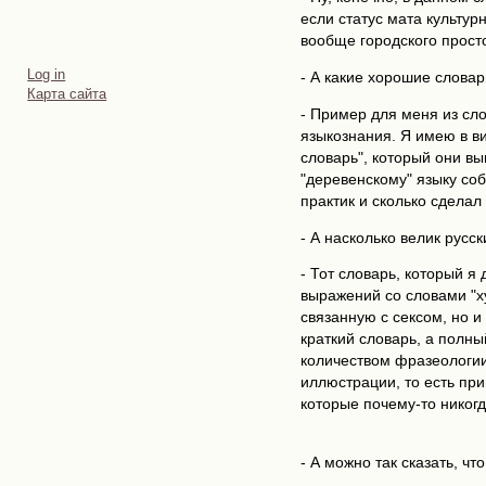
если статус мата культур
вообще городского прост
Personal
Log in
- А какие хорошие словар
tools
Карта сайта
- Пример для меня из сло
языкознания. Я имею в в
словарь", который они вы
"деревенскому" языку соб
практик и сколько сделал
- А насколько велик русс
- Тот словарь, который я
выражений со словами "ху
связанную с сексом, но и 
краткий словарь, а полны
количеством фразеологии
иллюстрации, то есть пр
которые почему-то никог
- А можно так сказать, что