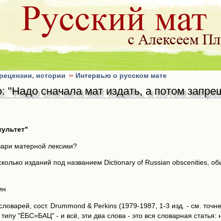
рецензии, истории
Интервью о русском мате
: "Надо сначала мат издать, а потом запре
ультет"
вари матерной лексики?
колько изданий под названием Dictionary of Russian obscenities, 
ин
 словарей, сост. Drummond & Perkins (1979-1987, 1-3 изд. - см. то
типу "ЁБС=БАЦ" - и всё, эти два слова - это вся словарная статья: