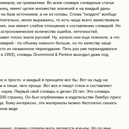
примеров, ни грамматики. Во всем словаре словарные статьи
раниц, имеет целое множество значений и на каждый даны
а базе источников, а не из головы. Слова "пиздато" вообще
тоятельно, мягко выражаясь, то есть чаще всего заимствовали
афия, они имеют слабое отношение к составлению словарей. Но
х астрономическое количество ошибок, неточностей,
вит плохо знали русский. Ну, начало они еще помнили, а что
словарей - по объему намного больше, но по качеству чаще
осто их незаконное переиздание. Пять раз уже переиздавался
е в 1993), словарь Drummond & Perkins выходил даже под
ко и просто, и каждый в принципе мог бы. Вот на льду на
ги и пиши, чего проще. Вот все и пишут стихи и составляют
 наука. Первый свой словарь я делал 20 лет. Это словарь
 200 страниц. Он был опубликован в издательстве Лимбус-пресс
зда. Кому интересно, эти материалы можно бесплатно скачать
тном виде.
ричина, почему словари мата делаются кое-как. Но по мне,