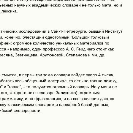
рьезных научных академических словарей не только мата, но и
 лексика.
вистических исследований в Санкт-Петребурге, бывший Институт
 и, конечно, блестящий однотомный "Большой толковый
рафией: огромное количество уникальных материалов по
са - например, один профессор А. С. Герд чего стоит как
ресяна, Звегинцева, Арутюновой, Степанова и мн. др.
м смысле, в первы три тома словаря войдет около 4 тысяч
ботать весь обсценный материал, то есть не только лекику,
па" и "говно", - то получится огромный словарь. Но у меня не
ого, которого нет в словаре Зализняка), огромным
грамматику, и на фразеологию, и на все значения даются
ежду классическим словарем и словарной базой данных,
ийской словерсности.