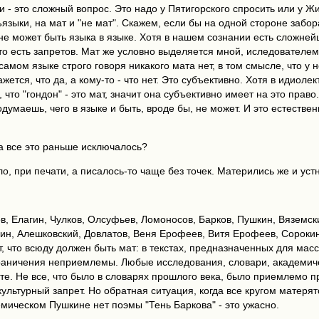
нии - это сложный вопрос. Это надо у Пятигорского спросить или у 
ъязыки, на мат и "не мат". Скажем, если бы на одной стороне забо
не может быть языка в языке. Хотя в нашем сознании есть сложне
то есть запретов. Мат же условно выделяется мной, иследователем. 
 В самом языке строго говоря никакого мата нет, в том смысле, что 
ажется, что да, а кому-то - что нет. Это субъективно. Хотя в идиолек
 что "гондон" - это мат, значит она субъективно имеет на это право
подумаешь, чего в языке и быть, вроде бы, не может. И это естест
а все это раньше исключалось?
ло, при печати, а писалось-то чаще без точек. Матерились же и уст
в, Елагин, Чулков, Олсуфьев, Ломоносов, Барков, Пушкин, Вяземск
ин, Алешковский, Довлатов, Веня Ерофеев, Витя Ерофеев, Сорокин
т, что всюду должен быть мат: в текстах, предназначенных для ма
граничения неприемлемы. Любые исследования, словари, академич
те. Не все, что было в словарях прошлого века, было приемлемо п
 культурный запрет. Но обратная ситуация, когда все кругом матерят
емическом Пушкине нет поэмы "Тень Баркова" - это ужасно.