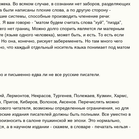
Жижека. Во всяком случае, в сознании нет заборов, разделяющих
ра были написаны плохие слова, а по другую сторону -
йшие системы, способные производить членение речи:
Я вам говорю - "матом будем считать слова "хуй", "пизда",
у него нет границ. Можно долго спорить является ли матерным
те (языке одного человека), может быть, и есть. То есть если
. Но она, конечно, рискует забеременеть. Но там много чего
венно, что каждый отдельный носитель языка понимает под матом
но и письменно едва ли не все русские писатели.
ий, Лермонтов, Некрасов, Тургенев, Полежаев, Кузмин, Хармс,
, Пригов, Кибиров, Волохов, Аксенов. Перечислять можно
ссового читателя, возможны определенные ограничения, но для
еские издания писателей должны быть полными. Все уместно в
роизносить в салоне пушкинской же эпохи. Это нормально,
ся, а в научном издании - скажем, в словаре - печатать нельзя -