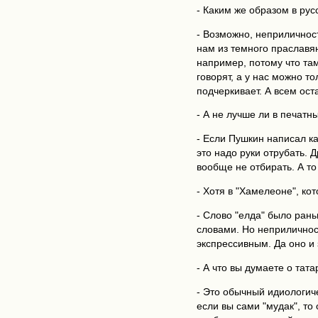
- Каким же образом в рус
- Возможно, неприличност
нам из темного праславян
например, потому что там
говорят, а у нас можно т
подчеркивает. А всем ост
- А не лучше ли в печатны
- Если Пушкин написал ка
это надо руки отрубать. 
вообще не отбирать. А то 
- Хотя в "Хамелеоне", к
- Слово "елда" было ран
словами. Но неприличност
экспрессивным. Да оно и
- А что вы думаете о тат
- Это обычный идиологиче
если вы сами "мудак", то