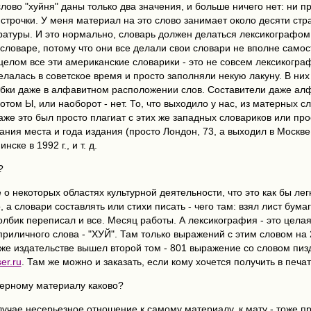
 слово "хуйня" даны только два значения, и больше ничего нет: ни 
 строчки. У меня материал на это слово занимает около десяти ст
атуры. И это нормально, словарь должен делаться лексикографом н
словаре, потому что они все делали свои словари не вполне самос
 целом все эти американские словарики - это не совсем лексикогр
елалась в советское время и просто заполняли некую лакуну. В ни
бки даже в алфавитном расположении слов. Составители даже алфа
потом Ы, или наоборот - нет. То, что выходило у нас, из матерных 
аже это был просто плагиат с этих же западных словариков или пр
ания места и года издания (просто Лондон, 73, а выходил в Москв
ске в 1992 г., и т. д.
?
 о некоторых областях культурной деятельности, что это как бы лег
 а словари составлять или стихи писать - чего там: взял лист бума
толбик переписал и все. Месяц работы. А лексикография - это целая
риличного слова - "ХУЙ". Там только выражений с этим словом на
м же издательстве вышел второй том - 801 выражение со словом пи
er.ru
. Там же можно и заказать, если кому хочется получить в печа
терному материалу каково?
случае несерьезное отношение к самому материалу, к мату - тоже п