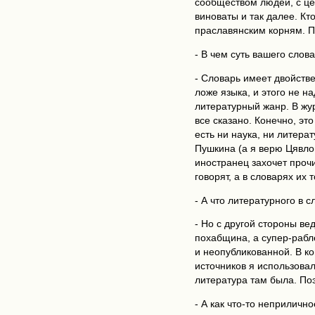
сообществом людей, с цело
виноваты и так далее. Кт
праславянским корням. П
- В чем суть вашего слов
- Словарь имеет двойстве
ложе языка, и этого не на
литературный жанр. В жур
все сказано. Конечно, эт
есть ни наука, ни литерат
Пушкина (а я верю Цявлов
иностранец захочет прочи
говорят, а в словарях их т
- А что литературного в 
- Но с другой стороны ве
похабщина, а супер-рабле
и неопубликованной. В ко
источников я использовал
литература там была. По
- А как что-то неприличн