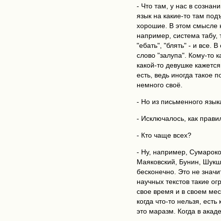
- Что там, у нас в созна
язык на какие-то там под
хорошие. В этом смысле 
например, система табу, 
"ебать", "блять" - и все.
слово "залупа". Кому-то к
какой-то девушке кажется,
есть, ведь иногда такое 
немного своё.
- Но из письменного язык
- Исключалось, как прави
- Кто чаще всех?
- Ну, например, Сумароко
Маяковский, Бунин, Шукш
бесконечно. Это не значи
научных текстов такие о
свое время и в своем мес
когда что-то нельзя, есть
это маразм. Когда в акад