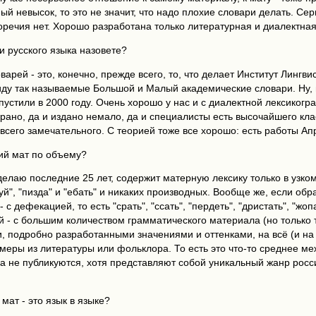
ный невысок, то это не значит, что надо плохие словари делать. Се
оречия нет. Хорошо разработана только литературная и диалектная
и русского языка назовете?
варей - это, конечно, прежде всего, то, что делает Институт Линг
иду так называемые Большой и Малый академические словари. Ну,
пустили в 2000 году. Очень хорошо у нас и с диалектной лексиког
рано, да и издано немало, да и специалисты есть высочайшего клас
 всего замечательного. С теорией тоже все хорошо: есть работы Ап
кий мат по объему?
 делаю последние 25 лет, содержит матерную лексику только в узко
й", "пизда" и "ебать" и никаких производных. Вообще же, если обра
- с дефекацией, то есть "срать", "ссать", "пердеть", "дристать", "жо
й - с большим количеством грамматического материала (но только т
, подробно разработанными значениями и оттенками, на всё (и на 
имеры из литературы или фольклора. То есть это что-то среднее м
да не публикуются, хотя представляют собой уникальный жанр росс
 мат - это язык в языке?