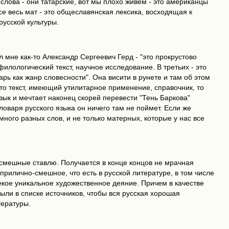
е слова - они татарские, вот мы плохо живем - это американцы
се весь мат - это общеславянская лексика, восходящая к
усской культуры.
 мне как-то Александр Сергеевич Герд - "это прокрустово
рфилологический текст, научное исследование. В третьих - это
ь как жанр словесности". Она висити в рунете и там об этом
 это текст, имеющий утилитарное применение, справочник, то
 язык и мечтает наконец скорей перевести "Тень Баркова"
ловаря русского языка он ничего там не поймет. Если же
ного разных слов, и не только матерных, которые у нас все
, смешные ставлю. Получается в конце концов не мрачная
прилично-смешное, что есть в русской литературе, в том числе
екое уникальное художественное деяние. Причем в качестве
ыли в списке источников, чтобы вся русская хорошая
тературы.