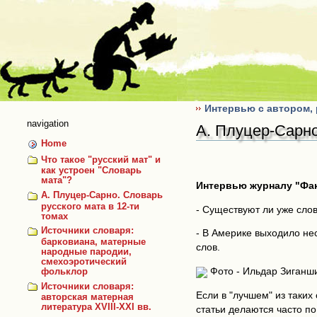
Skip
to
content
Интервью с автором, 
navigation
А. Плуцер-Сарно
Home
Что такое "русский мат" и
как устроен "Словарь
мата"?
Интервью журналу "Фак
А. Плуцер-Сарно. Словарь
русского мата в 12-ти
- Существуют ли уже сло
томах
Источники словаря:
- В Америке выходило нес
барковиана, матерные
слов.
народные пародии,
смехоэротический
Фото - Ильдар Зиганш
фольклор
Источники словаря:
Если в "лучшем" из таких
авторская матерная
литература XVIII-XXI вв.
статьи делаются часто по 