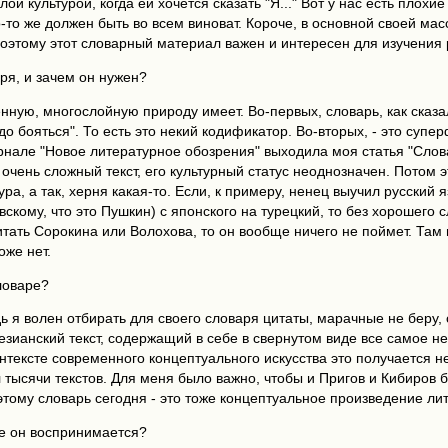
й культурой, когда ей хочется сказать "Я..." Вот у нас есть плохи
о-то же должен быть во всем виноват. Короче, в основной своей мас
оэтому этот словарный материал важен и интересен для изучения р
аря, и зачем он нужен?
нную, многослойную природу имеет. Во-первых, словарь, как сказал
до бояться". То есть это некий кодификатор. Во-вторых, - это супе
нале "Новое литературное обозрения" выходила моя статья "Словар
о очень сложный текст, его культурный статус неоднозначен. Потом
ура, а так, херня какая-то. Если, к примеру, ненец выучил русский
скому, что это Пушкин) с японского на турецкий, то без хорошего с
тать Сорокина или Волохова, то он вообще ничего не поймет. Там м
оже нет.
словаре?
дь я волен отбирать для своего словаря цитаты, марачные не беру
зианский текст, содержащий в себе в свернутом виде все самое не
нтексте современного концептуального искусства это получается н
 тысячи текстов. Для меня было важно, чтобы и Пригов и Кибиров б
этому словарь сегодня - это тоже концептуальное произведение ли
ое он воспринимается?