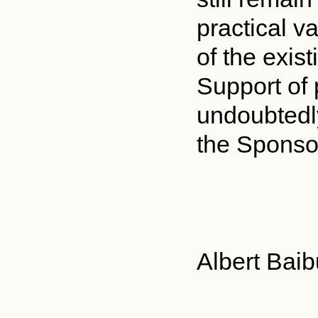
practical v
of the exis
Support of 
undoubtedly
the Sponso
Albert Baib