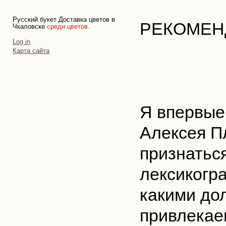
Русский букет Доставка цветов в
РЕКОМЕН
Чкаловске
среди цветов
.
Personal
Log in
tools
Карта сайта
Я впервые
Алексея П
признатьс
лексикогр
какими до
привлекаем