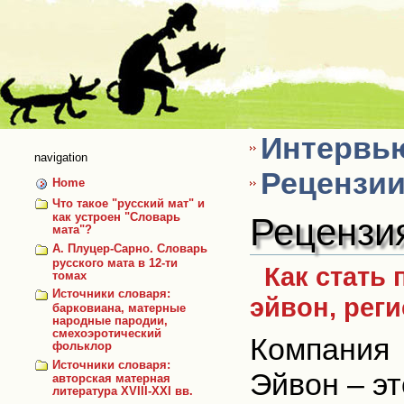
Skip
to
content
Интервью
navigation
Рецензии
Home
Что такое "русский мат" и
Рецензи
как устроен "Словарь
мата"?
А. Плуцер-Сарно. Словарь
русского мата в 12-ти
Как стать
томах
Источники словаря:
эйвон, реги
барковиана, матерные
народные пародии,
смехоэротический
Компания
фольклор
Источники словаря:
Эйвон – эт
авторская матерная
литература XVIII-XXI вв.