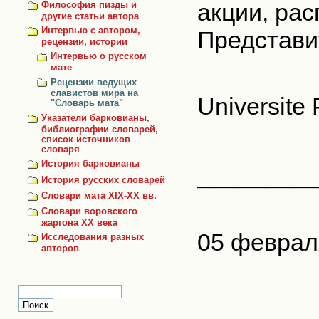
акции, ра
Философия пизды и
другие статьи автора
Интервью с автором,
Представи
рецензии, истории
Интервью о русском
мате
Рецензии ведущих
славистов мира на
Universite
"Словарь мата"
Указатели барковианы,
библиографии словарей,
список источников
словаря
История барковианы
_________
История русских словарей
Словари мата XIX-XX вв.
Словари воровского
жаргона ХХ века
05 феврал
Исследования разных
авторов