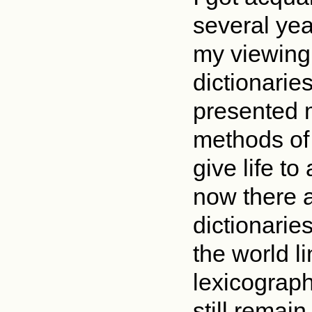
several yea
my viewing
dictionarie
presented m
methods of 
give life t
now there a
dictionarie
the world l
lexicographe
still remai