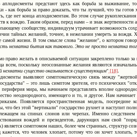
 аплодисменты предстают здесь как борьба за выживание, то 
 - как борьба за право доказать, что ты лучший, что ты готов
ь, где нет конца аплодисментам. Во этом случае рукоплескания
ств к вождю. Таким образом, перед нами – и знак жертвенности
пающему сообществу, индивидуум утрачивает возможность сохра
ичии тайных желаний, точнее, в нежелании умереть за вождя.
Х
е самой
жизни. В том смысле слова "желание", о котором говор
есть нехватка бытия как такового. Это не просто нехватка тог
амо право желать в описываемой ситуации закреплено только за
а всем, поскольку неосознанные желания являются изначальны
ой нехватки существо оказывается существующим
"
[18]
.
одисменты выявляют симптоматическую связь между "жертвой
государства" – это лишь симптом зрителя, его психических "от
то периферия мира, мы начинаем представлять вполне однородн
чество неоднородного, имеющего и то, и другое. Нам начинает 
риказам. Появляется пространственная модель, посередине к
, что без этой "вертикали" государство рухнет и наступит пол
 лежащем на спинах слонов или черепах. Именно следствием
ествования вождей и президентов, дарующих нам свой "поряд
ек) является симптомом наших, более чем странных, структур соз
 кажется, что человек хлопает, потому что он хочет хлопать, т