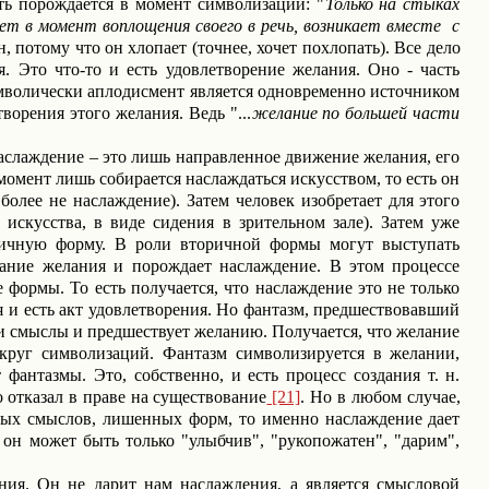
ть порождается в момент символизации: "
Только на стыках
ает в момент воплощения своего в речь, возникает вместе
с
, потому что он хлопает (точнее, хочет похлопать). Все дело
я. Это что-то и есть удовлетворение желания. Оно - часть
символически аплодисмент является одновременно источником
ворения этого желания. Ведь "...
желание по большей части
наслаждение – это лишь направленное движение желания, его
 момент лишь собирается наслаждаться искусством, то есть он
олее не наслаждение). Затем человек изобретает для этого
искусства, в виде сидения в зрительном зале). Затем уже
ричную форму.
В роли вторичной формы могут выступать
вание желания и порождает наслаждение. В этом процессе
 формы. То есть получается, что наслаждение это не только
я и есть акт удовлетворения. Но фантазм, предшествовавший
и смыслы и предшествует желанию. Получается, что желание
 круг символизаций. Фантазм символизируется в желании,
фантазмы. Это, собственно, и есть процесс создания т. н.
 отказал в праве на существование
[21]
.
Но в любом случае,
ивых смыслов, лишенных форм, то именно наслаждение дает
он может быть только "улыбчив", "рукопожатен", "дарим",
ния. Он не дарит нам наслаждения, а является смысловой