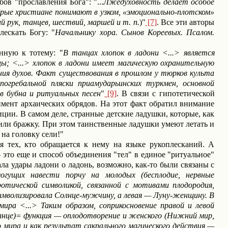
в "прославления Бога": "...
Лжедуховность делает особое
торые христиане понимают в узком, «эмоционально-плотском»
й рук, танцев, шествий, маршей и т. п.
)"
[7]
. Все эти авторы
лескать Богу: "
Начальнику хора. Сынов Кореевых. Псалом.
нную к тотему: "
В танцах хлопок в ладони
<...>
является
цы;
<...>
хлопок в ладони имеет магическую охранительную
ания духов. Факт существования в прошлом у тюрков культа
огребальной пляски приамударьинских туркмен, основной
в бубна и ритуальных песен
"
[9]
. В связи с гипотетической
имент архаических обрядов. На этот факт обратил внимание
диции. В самом деле, странные детские ладушки, которые, как
 пили бражку. При этом таинственные ладушки умеют летать и
 на головку сели!"
 тех, кто обращается к нему на языке рукоплесканий. А
это еще и способ объединения "тел" в единое "ритуальное"
ла удары ладони о ладонь, возможно, как-то были связаны с
огущих навести порчу на молодых (бесплодие, нервные
ротической символикой, связанной с мотивами плодородия,
 символизировала Солнце-мужчину, а левая — Луну-женщину. В
 мира
<
...
>
Таким образом, соприкосновение правой и левой
олнце)= функция — оплодотворение и женского (Нижний мир,
 мира и как результат сакрального магического действия —