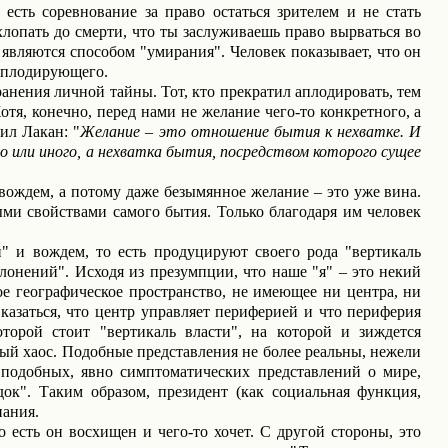
есть соревнование за право остаться зрителем и не стать
 хлопать до смерти, что ты заслуживаешь право вырваться во
 являются способом "умирания". Человек показывает, что он
 аплодирующего.
нения личной тайны. Тот, кто прекратил аплодировать, тем
отя, конечно, перед нами не желание чего-то конкретного, а
ил Лакан: "
Желание – это отношение бытия к нехватке. И
о или иного, а нехватка бытия, посредством которого сущее
 вождем, а потому даже безымянное желание – это уже вина.
ми свойствами самого бытия. Только благодаря им человек
" и вождем, то есть продуцируют своего рода "вертикаль
клонений". Исходя из презумпции, что наше "я" – это некий
ое географическое пространство, не имеющее ни центра, ни
казаться, что центр управляет периферией и что периферия
оторой стоит "вертикаль власти", на которой и зиждется
ный хаос. Подобные представления не более реальны, нежели
 подобных, явно симптоматических представлений о мире,
ок". Таким образом, президент (как социальная функция,
нания.
о есть он восхищен и чего-то хочет. С другой стороны, это