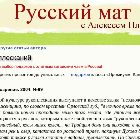
ругие статьи автора
плесканий
выбор подарков с элитным китайским чаем в России!
орогих презентов до уникальных
подарков
класса «Премиум». Каж
озрение. 2004. №69
ой культуре рукоплескания выступают в качестве языка "незало
женщина, по словам крестьян Орловской губ., "в ночное время по
и боялись ночью проходить мимо того места, где утонула ж
щаются в русалок, которым также свойственен язык "рукоплеска
лшебный, косы ниже колен... на Тройцын день они выходят в л
гам рек и озер, катаются по росистой траве. накануне Духова
бят также русалки хлопать в ладоши, рукоплескать. По Снегире