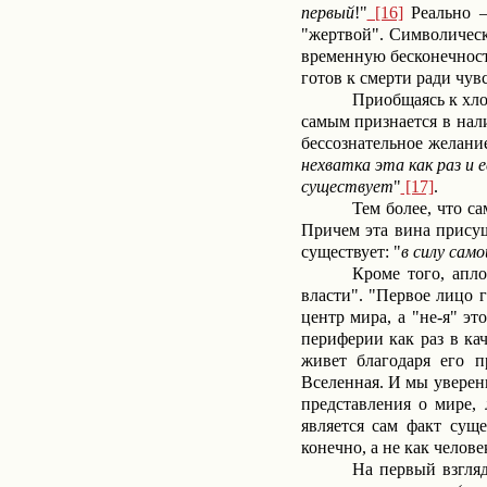
первый
!"
[16]
Реально –
"жертвой". Символически
временную бесконечност
готов к смерти ради чув
Приобщаясь к хло
самым признается в нал
бессознательное желани
нехватка эта как раз и 
существует
"
[17]
.
Тем более, что с
Причем эта вина присущ
существует: "
в силу сам
Кроме того, апл
власти". "Первое лицо 
центр мира, а "не-я" э
периферии как раз в ка
живет благодаря его п
Вселенная. И мы уверены
представления о мире,
является сам факт сущ
конечно, а не как челов
На первый взгляд