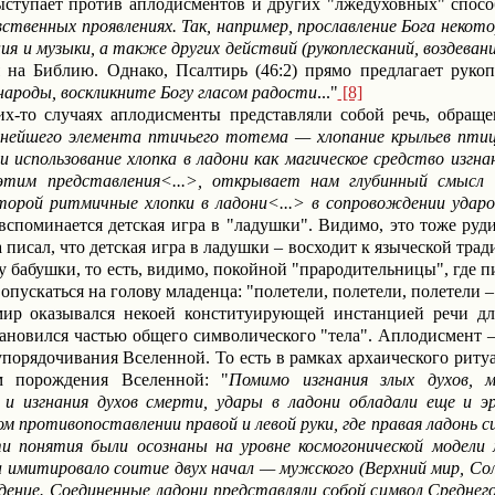
ступает против аплодисментов и других "лжедуховных" способо
вственных проявлениях. Так, например, прославление Бога неко
я и музыки, а также других действий (рукоплесканий, воздевани
на Библию. Однако, Псалтирь (46:2) прямо предлагает рукоп
народы, воскликните Богу гласом радости
..."
[8]
их-то случаях аплодисменты представляли собой речь, обраще
нейшего элемента птичьего тотема — хлопание крыльев пти
и использование хлопка в ладони как магическое средство изгн
этим представления
<
...
>
, открывает нам глубинный смысл п
торой ритмичные хлопки в ладони
<...>
в сопровождении ударо
вспоминается детская игра в "ладушки". Видимо, это тоже руд
а писал, что детская игра в ладушки – восходит к языческой тра
 у бабушки, то есть, видимо, покойной "прародительницы", где
пускаться на голову младенца: "полетели, полетели, полетели –
ир оказывался некоей конституирующей инстанцией речи для
новился частью общего символического "тела". Аплодисмент – 
упорядочивания Вселенной. То есть в
рамках архаического ритуа
м порождения Вселенной: "
Помимо изгнания злых духов, м
 и изгнания духов смерти, удары в ладони обладали еще и э
ом противопоставлении правой и левой руки, где правая ладонь
и понятия были осознаны на уровне космогонической модели
а имитировало соитие двух начал — мужского (Верхний мир, С
ение. Соединенные ладони представляли собой символ Среднего