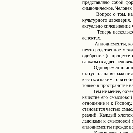
представляло собой фор
символическое. Человек 
Вопрос о том, на
культурного двоеверия,
актуально сплевывание ч
Теперь несколько
аспектах.
Аплодисменты, кон
нечто родственное ме
одобрение (в процессе 
сарказм (в адрес челове
Одновременно апло
статус плана выражения,
казаться каким-то всеоб
только в пространстве н
Тем не менее, объе
качестве его смысловой
отношение и к Господу,
становится частью смыс
реалий. Каждый хлопок 
ладонями к смысловой с
аплодисменты прежде все
Кроме того, цель а