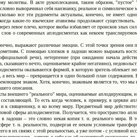
му молитвы. В акте рукоплескания, таким образом, "пустое" 
словно выворачивал себя наизнанку, реальное и символическое 
сколько все эти рудименты актуальны, конечно, не имеет одно
 когда какие-то языческие атавизмы продолжают существовать
ерез левое плечо, которое якобы избавляет от происков злых сил
 слов о современных аплодисментах как некоем транслируемо
ечно, выражают различные эмоции. С этой точки зрения они 
ждометиям. С помощью
хлопков в ладоши
можно выражать востор
официальной речи), нетерпение (при ожидании начала действ
ка, сказавшего нечто, оцениваемое крайне негативно), недоволь
дисменты оказываются формой, в которую зритель облекает н
 а весь мир – превращается в один большой план содержания. Е
ъемлющим знаком. Хотя, конечно, знаковым является то,
чт
о
мы 
ашего описания.
кты внешнего "реального" мира, оцениваемые аплодирующим, н
 составляющей. То есть когда человек, к примеру, в церкви а
 и к священнику, и ко всему миру. Предметный мир действите
ловой сферы аплодисментов. Получается, что пространство ап
в ладоши – это словно некая копия т. н. реального мира. В т
фере т. н. реальности, подвергая ее неким условным трансфо
го в их связях с этой реальностью, а уже потом - с условной и
плодирования - заявить о себе как об экспертной инстанции, то