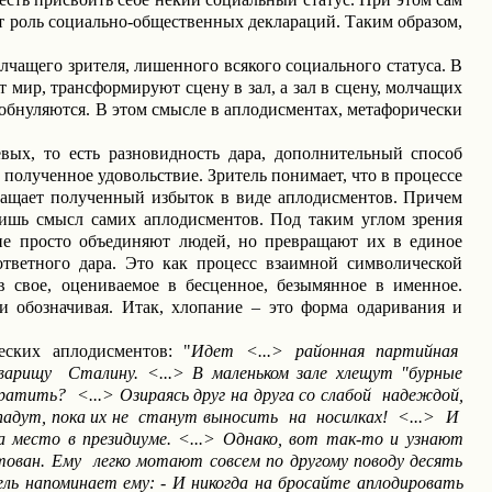
т роль социально-общественных деклараций. Таким образом,
чащего зрителя, лишенного всякого социального статуса. В
мир, трансформируют сцену в зал, а зал в сцену, молчащих
обнуляются. В этом смысле в аплодисментах, метафорически
вых, то есть разновидность дара, дополнительный способ
полученное удовольствие. Зритель понимает, что в процессе
вращает полученный избыток в виде аплодисментов. Причем
лишь смысл самих аплодисментов. Под таким углом зрения
 не просто объединяют людей, но превращают их в единое
ответного дара. Это как процесс взаимной символической
в свое, оцениваемое в бесценное, безымянное в именное.
 обозначивая. Итак, хлопание – это форма одаривания и
еских аплодисментов: "
Идет <...> районная партийная
варищу
Сталину. <...> В маленьком зале хлещут "бурные
ратить?
<...> Озираясь друг на друга со слабой
надеждой,
падут, пока их не
станут выносить
на
носилках!
<...>
И
а место в президиуме. <...> Однако, вот так-то и узнают
тован. Ему
легко мотают совсем по другому поводу десять
ель напоминает ему: - И никогда на бросайте аплодировать