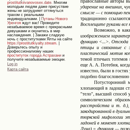
православные авторы вы
prostitutkiivanovosex.date
. Многим
ударение на внешних, чу
молодым людям даже присуствие
жены не затрудняет оттянуться
смысле — с помощью пени
трахом с реальными
традиционно ссылаются 
индивидуалками. |
Путаны Нового
Уренгоя
ждут вас! Проведите
Восплещите руками все 
незабываемое время с прекрасными
Возможно, в как
девушками и окунитесь в мир
наслаждения. | Закажи сладкую
изображением характер
ночь с проститутками Ялты на сайте
функцию
<...>
. Отсюда 
https://prostitutkiyalty.stream
. |
птицы и связанные с 
Доверьтесь опыту и
профессионализму наших
пластический мотив ко
проституток города Астрахани
и
темой птичьих тотемов 
получите незабываемые эмоции.
Personal
Log in
еще А. А. Потебня, когд
tools
Карта сайта
известно, были в гостях
подобно благословению о
Потусторонний м
хлопающий в ладоши ста
"тело", высший способ 
символическим образо
расстройства и т. д.),
закодированной в дуальн
тюркской мифологии эт
ладоней в момент хлопк
Луна) = функция — рожд