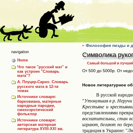
Skip
to
content
Философия пизды и д
navigation
Символика руко
Home
Самый большой и лучший 
Что такое "русский мат" и
От 500 до 5000р. От нед
как устроен "Словарь
мата"?
А. Плуцер-Сарно. Словарь
Новое литературное об
русского мата в 12-ти
томах
В русской народн
Источники словаря:
"
Утонувшая в р. Неручи 
барковиана, матерные
народные пародии,
Крестьяне и крестьянк
смехоэротический
представлениями превра
фольклор
восхитительны, стан во
Источники словаря:
играют, бегают по бере
авторская матерная
литература XVIII-XXI вв.
традиция в Украине: "
Лю