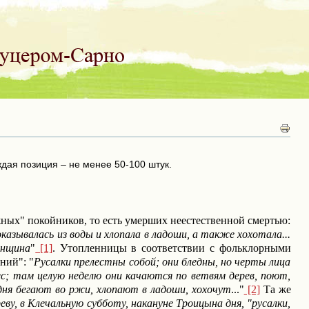
дая позиция – не менее 50-100 штук.
жных" покойников, то есть умерших неестественной смертью:
казывалась из воды и хлопала в ладоши, а также хохотала...
енщина
"
[1]
. Утопленницы в соответствии с фольклорными
ний": "
Русалки прелестны собой; они бледны, но черты лица
ес; там целую неделю они качаются по ветвям дерев, поют,
 дня бегают во ржи, хлопают в ладоши, хохочут
..."
[2]
Та же
ву, в Клечальную субботу, накануне Троицына дня, "русалки,