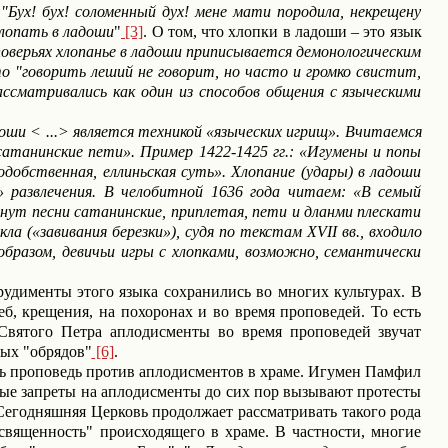
"Бух! бух! соломенный дух! мене мати породила, некрещену
хлопать в ладоши
"
[3]
. О том, что хлопки в ладоши – это язык
поверьях хлопанье в ладоши приписывается демонологическим
о "говорить леший не говорит, но часто и громко свистит,
ссматривались как один из способов общения с языческими
доши
<
...
>
является техникой «языческих игрищ». Вчитаемся
сатанинские пети». Пример 1422-1425 гг.: «Игумены и попы
добственная, еллиньская суть». Хлопание (удары) в ладоши
» развлечения. В челобитной 1636 года читаем: «В семый
чнут песни сатанинские, приплетая, пети и дланми плескати
а («завивания березки»), судя по текстам XVII вв., входило
образом, девичьи игры с хлопками, возможно, семантически
рудименты этого языка сохранились во многих культурах.
В
, крещения, на похоронах и во время проповедей. То есть
Святого Петра аплодисменты во время проповедей звучат
ых "обрядов"
[6]
.
сть проповедь против аплодисментов в храме. Игумен Памфил
ые з
апреты на аплодисменты до сих пор вызывают протесты
егодняшняя Церковь продолжает рассматривать такого рода
"священность" происходящего в храме. В частности, многие