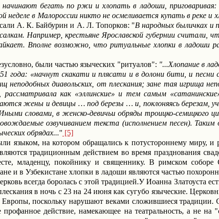
 начинают бегать по ржи и хлопать в ладоши, приговаривая: 
ой неделе в Малороссии никто не осмеливается купать в реке и 
али А. К. Байбурин и А. Л. Топорков: "
В народных быличках и 
салкам. Например, крестьяне Ярославской губернии считали, чт
айкает. Вполне возможно, что ритуальные хлопки в ладоши ра
езусловно, были частью языческих "ритуалов":
"
...Хлопание в ла
51 года: «начнут скакати и плясати и в долони бити, и песни 
щ неподобных диавольских, от плескания; зане тая игрища непо
м, рассматривала как «эллинские» и тем самым «сатанинские
раются жены и девицы … под березы … и, поклоняясь березам, у
 Иными словами, в женско-девичьи обряды троицко-семицкого цикл
ровождаемые озвучиванием текста (исполнением песен). Таким 
ыческих обрядах
...
"
[5]
ыли
языком, на котором обращались к потустороннему миру, и 
ляются традиционным действием во время празднования свадеб
сте, младенцу, покойнику и священнику. В римском соборе 
не и в Узбекистане хлопки в ладоши являются частью похоронн
ерковь всегда боролась с этой традицией.У Иоанна Златоуста е
плескания в ночь с 23 на 24 июня как сугубо языческие.
Церковн
 Европы, поскольку нарушают веками сложившиеся традиции.
С
 профанное действие, намекающее на театральность, а не на 