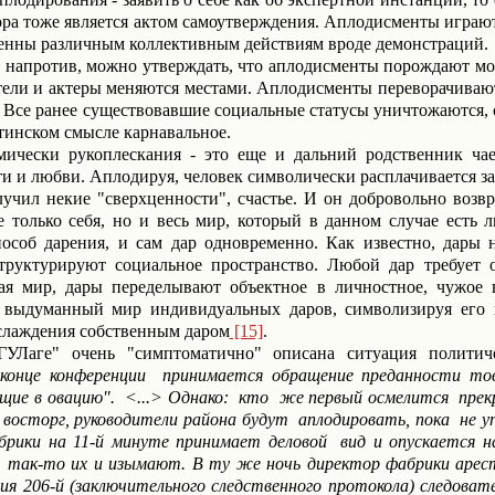
ора тоже является актом самоутверждения. Аплодисменты играю
енны различным коллективным действиям вроде демонстраций.
 напротив, можно утверждать, что аплодисменты порождают мол
тели и актеры меняются местами. Аплодисменты переворачивают 
. Все ранее существовавшие социальные статусы уничтожаются, 
ахтинском смысле карнавальное.
мически рукоплескания - это еще и дальний родственник чае
 и любви. Аплодируя, человек символически расплачивается за 
лучил некие "сверхценности", счастье. И он добровольно воз
 только себя, но и весь мир, который в данном случае есть 
пособ дарения, и сам дар одновременно. Как известно, дары
структурируют социальное пространство. Любой дар требует 
ая мир, дары переделывают объектное в личностное, чужое 
выдуманный мир индивидуальных даров, символизируя его и
слаждения собственным даром
[15]
.
ГУЛаге" очень "симптоматично" описана ситуация политич
конце конференции
принимается обращение преданности то
щие в овацию".
<...> Однако:
кто
же первый осмелится
прек
восторг, руководители района будут
аплодировать, пока
не у
рики на 11-й минуте принимает деловой
вид и опускается н
т так-то их и изымают. В ту же ночь директор фабрики арес
ия 206-й (заключительного следственного протокола) следоват