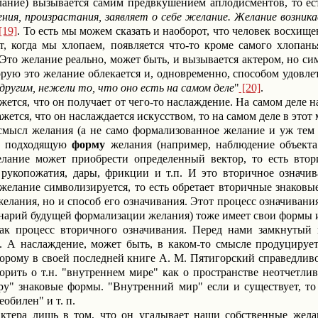
лание) вызывается самим предвкушением аплодисментов, то ес
ления, произрастания, заявляет о себе желание. Желание возник
[19]
. То есть мы можем сказать и наоборот, что человек восхищен
т, когда мы хлопаем, появляется что-то кроме самого хлопань
. Это желание реально, может быть, и вызывается актером, но 
рую это желание облекается и, одновременно, способом удовлет
другим, нежели то, что оно есть на самом деле
"
[20]
.
жется, что он получает от чего-то наслаждение. На самом деле 
ажется, что он наслаждается искусством, то на самом деле в этот
смысл желания (а не само формализованное желание и уж тем б
и подходящую
форму
желания (например, наблюдение объекта 
лание может приобрести определенный вектор, то есть вто
 рукопожатия, дары, фрикции и т.п. И это вторичное означи
желание символизируется, то есть обретает вторичные знаковые
елания, но и способ его означивания. Этот процесс означивани
нарий будущей формализации желания) тоже имеет свои формы 
как процесс вторичного означивания. Перед нами замкнутый
 А наслаждение, может быть, в каком-то смысле продуцирует 
торому в своей последней книге А. М. Пятигорский справедливо
орить о т.н. "внутреннем мире" как о пространстве неотчетл
у" знаковые формы. "Внутренний мир" если и существует, то 
обилен" и т. п.
актера лишь в том, что он угадывает наши собственные жела