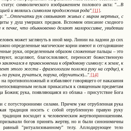
статус символического изображением полового акта: "...
В
кцией и являлись символом продолжения рода"
[11]
.
р:
"...
Отпечатки рук связывают живых с миром мертвых, с
ащиты у душ умерших предков. Вспомим описание сходного
 к печке, что обыкновенно делают малороссияне, увидевши
человек может заглянуть в иной мир. Линии на ладони до сих
можно о
пределенные магические корни имеют и сегодняшние
щенные руки, определенным образом сложенные пальцы – это
твуют, исцеляют, благословляют, переносят божественную
 заключался в прикосновении к обрядовому символу: к земле, к
валент этого жеста - фразеологизм положа руку на сердце), к
 по рукам, ручаться, порука, обручиться
)..."
[14]
 на противоположный и избавляют говорящего от наказания
о непосвященным нельзя прикасаться к священным предметам
а Божия; рука, появляющаяся из облака - присутствие Бога
зи с потусторонними силами. Причем уже отрубленная рука
ская традиция носить с собой отрубленную правую руку
 традиция восходит к человекческим жертвоприношениям.
 призывали богов принять жертву, но и были
синонимичны
 равный "ритуализованному" телу. Аплодирующее тело