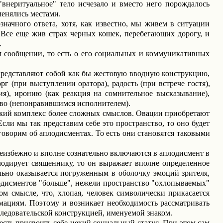
"внеритуальное" тело исчезало и вместо него порождалось
менялись местами.
значного ответа, хотя, как известно, мы живем в ситуации
. Все еще жив страх черных кошек, перебегающих дорогу, и
.
м сообщении, то есть о его социальных и коммуникативных
представляют собой как бы жестовую вводную конструкцию,
г (при выступлении оратора), радость (при встрече гостя),
ия), иронию (как реакция на сомнительное высказывание),
ство (непонравившимся исполнителем).
екий комплекс более сложных смыслов. Овации приобретают
сли мы так представим себе это пространство, то оно будет
говорим
об аплодисментах. То есть они становятся таковыми
еизбежно и вполне сознательно включаются в аплодисмент в
плодирует священнику, то он выражает вполне определенное
льно оказывается погруженным в оболочку эмоций зрителя,
лодисментов "больше", нежели пространство "охлопываемых"
ом смысле, что, хлопая, человек символически прикасается
рмациям. Поэтому и возникает необходимость рассматривать
сследовательской конструкцией, именуемой знаком.
 есть
присвоить
себе некий социальный статус. При этом сам