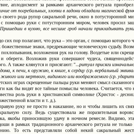
твие, аплодисмент за рамками архаического ритуала приобрел 
личие от погребальных, хлопки в ладони обладали магической фун
о своего рода рупор сакральной речи, окно в потусторонний ми
ь с помощью руки с потусторонним миром, человек просил з
"
Пришедши в кухню, все несшие гроб начали прикладывать руки
о сих пор полагают, что рука – это орган, с помощью которого 
 божественные знаки,
предрекающие человеческую судьбу. Воз
 похлопывания, возложения рук на голову. Воздетые или скре
 и обереги. Возложив руки совершают чудеса, священнодейс
го. А также клянутся и присягают:
"...
ритуал присяги изначально
дома, к печи, к оружию, к книге, к сердцу (ср. вербальный экви
, живого или мертвого, видимого или воображаемого (ср. ударить
тских играх скрещенные пальцы руки меняют смысл сказанного
боги как бы видят все тайные помыслы человека. Считается, чт
естна роль руки в христианской символике (
Христос - десниц
жественной власти и т. д.).
равую руку не просто в наказание, но и чтобы лишить их свя
кральную силу. Ведь существовала же поразительная воров
ка, якобы приносившую удачу в ночном ремесле.
Видимо,
эта
доши в рамках традиционного архаического ритуала
не только
ению.
То есть представляли собой некий сакральный жест