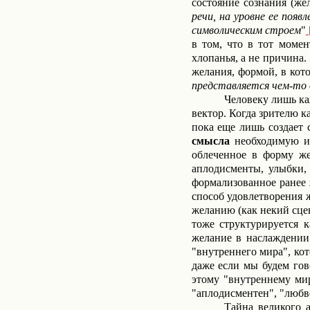
состояние сознания (же
речи, на уровне ее появ
символическим строем
"
в том, что в тот момен
хлопанья, а не причина
желания, формой, в кото
представляется чем-то 
Человеку лишь ка
вектор. Когда зрителю к
пока еще лишь создает 
смысла
необходимую 
облеченное в форму же
аплодисменты, улыбки,
формализованное ранее 
способ удовлетворения ж
желанию (как некий сце
тоже структурируется 
желание в наслаждении.
"внутреннего мира", ко
даже если мы будем гов
этому "внутреннему мир
"аплодисментен", "любве
Тайна великого 