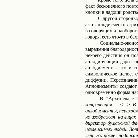
факт бесконечного повт
хлопки в ладоши родств
С другой стороны,
акте аплодисментов зри
в говорящих и наоборот
говоря, есть что-то в б
Социально-эконо
выражения благодарности
некоего действия он по
аплодирующий дарит не
аплодисмент – это и с
символическое целое, 
диффузии. Переозначив
Аплодисменты создают 
одновременно форма на
В "Архипелаге 
конференция.
<...> В 
аплодисменты, переходя
но изображая
на лицах
директор бумажной фаб
независимых людей. Во
лет. Но после
подписан