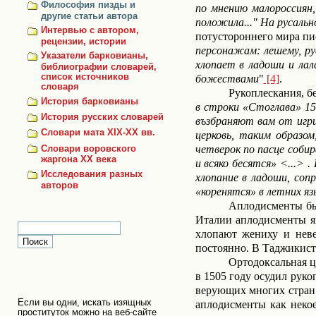
Философия пизды и
по мнению малороссиян,
другие статьи автора
положила..." На русальн
Интервью с автором,
потустороннего мира пис
рецензии, истории
персонажам: лешему, ру
Указатели барковианы,
хлопает в ладоши и лал
библиографии словарей,
список источников
божествами
"
[4]
.
словаря
Рукоплескания, б
История барковианы
в строки «Стоглава» 15
История русских словарей
възбраняют вам от игри
Словари мата XIX-XX вв.
церковь, таким образо
четверок по пасце соби
Словари воровского
жаргона ХХ века
и всяко бесятся»
<...>
.
Исследования разных
хлопание в ладоши, соп
авторов
«коренятся» в летних яз
Аплодисменты б
Италии аплодисменты яв
хлопают жениху и неве
постоянно.
В Таджикиста
Ортодоксальная ц
в 1505 году осудил руко
верующих многих стран
Если вы одни, искать изящных
аплодисменты как некое
проституток можно на веб-сайте