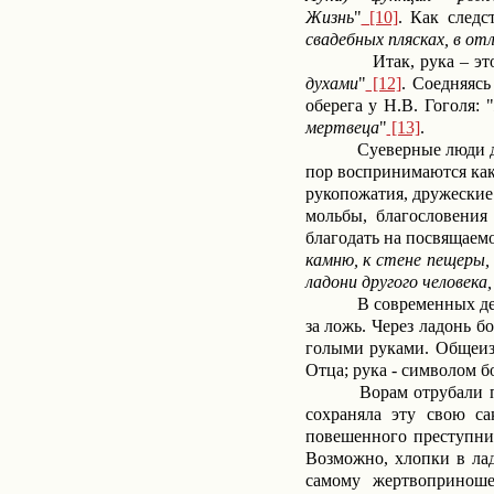
Жизнь
"
[10]
. Как следс
свадебных плясках, в от
Итак, рука – эт
духами
"
[12]
. Соедняяс
оберега у Н.В.
Гоголя:
мертвеца
"
[13]
.
Суеверные люди д
пор воспринимаются как
рукопожатия, дружеские
мольбы, благословения
благодать на посвящаемо
камню, к стене пещеры, 
ладони другого человека
В современных де
за ложь. Через ладонь 
голыми руками. Общеизв
Отца; рука - символом бо
Ворам отрубали п
сохраняла эту свою са
повешенного преступни
Возможно, хлопки в ла
самому жертвопринош