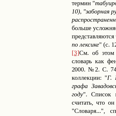
термин "
табуиро
10), "заборная р
распространенные
больше усложняе
представляются 
по лексике
" (с. 1
[3]
См. об этом
словарь как фе
2000. №2. С. 74
коллекции: "
Г.
графа Завадовс
году
". Список 
считать, что о
"Словаря...",