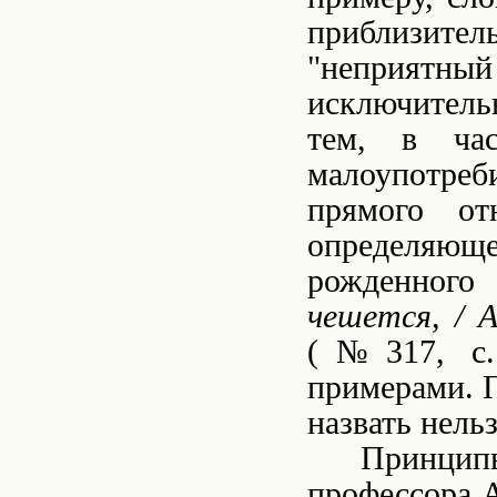
приблизител
"неприятны
исключитель
тем, в ча
малоупотр
прямого от
определяю
рожденного
чешется, / 
(№317, с.
примерами. П
назвать нельз
Принципы
профессора А