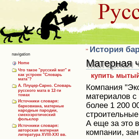
Skip
to
content
История ба
navigation
Матерная ч
Home
Что такое "русский мат" и
купить мытый
как устроен "Словарь
мата"?
Компания "Эк
А. Плуцер-Сарно. Словарь
русского мата в 12-ти
материалов с 
томах
Источники словаря:
более 1 200 0
барковиана, матерные
народные пародии,
строительные
смехоэротический
фольклор
А еще за это
Источники словаря:
компании, за
авторская матерная
литература XVIII-XXI вв.