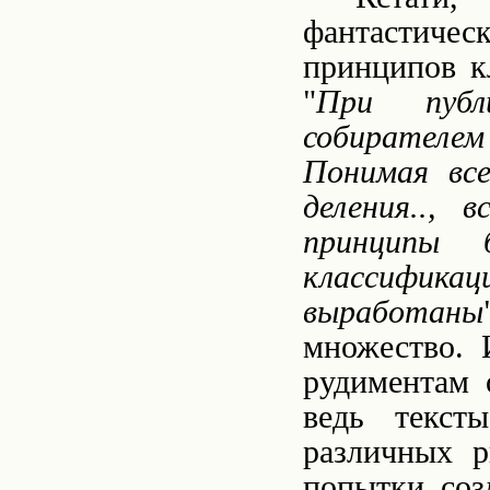
фантастич
принципов к
"
При публ
собирателем
Понимая все
деления..,
принципы б
классифик
выработаны
множество. 
рудиментам 
ведь текст
различных р
попытки соз