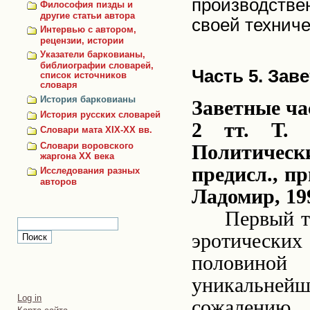
производстве
Философия пизды и
другие статьи автора
своей техниче
Интервью с автором,
рецензии, истории
Указатели барковианы,
библиографии словарей,
Часть 5. Зав
список источников
словаря
История барковианы
Заветные ча
История русских словарей
2 тт. Т. 
Словари мата XIX-XX вв.
Словари воровского
Политически
жаргона ХХ века
предисл., пр
Исследования разных
авторов
Ладомир, 19
Первый т
эротически
половино
уникальнейш
Personal
Log in
сожалению,
tools