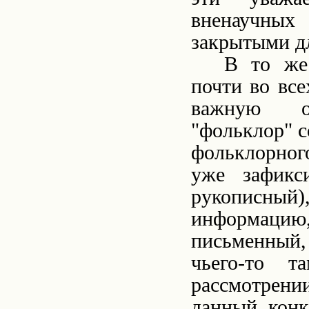
вненаучных
закрытыми д
В то же
почти во вс
важную ос
"фольклор" с
фольклорног
уже зафикс
рукописны
информацию
письменный, 
чьего-то т
рассмотрени
данный конк