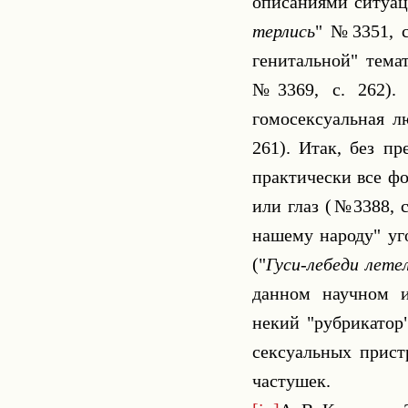
описаниями ситуац
терлись
" №3351, с
генитальной" тема
№3369, с. 262).
гомосексуальная л
261). Итак, без п
практически все фо
или глаз (№3388, с
нашему народу" уг
("
Гуси-лебеди лете
данном научном и
некий "рубрикатор
сексуальных прист
частушек.