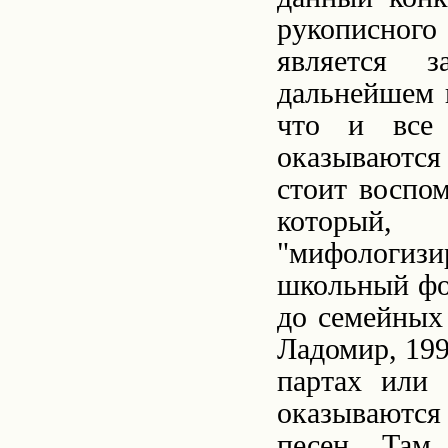
рукописного 
является з
дальнейшем 
что и все
оказываются
стоит воспом
которы
"мифологиз
школьный фо
до семейных 
Ладомир, 199
партах или 
оказываются
песен. Там