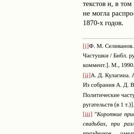
текстов и, в то
не могла распро
1870-х годов.
[i]
Ф. М. Селиванов.
Частушки / Библ. ру
коммент.]. М., 1990.
[ii]
А. Д. Кулагина. 
Из собрания А. Д. В
Политические часту
ругательств (в 1 т.)
[iii]
"
Короткие при
свадьбах, при ра
праздников…, имел