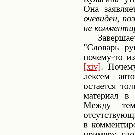
Она заявляе
очевиден, по
не комменти
Завершае
"Словарь ру
почему-то и
[xiv]
. Почем
лексем авт
остается тол
материал в 
Между тем
отсутствующ
в
комментиро
примеру, сло