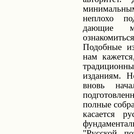
минимальным
неплохо по
дающие ма
ознакомить
Подобные из
нам кажется
традицион
изданиям. Н
вновь нача
подготовлен
полные собра
касается ру
фундамент
"Русской по