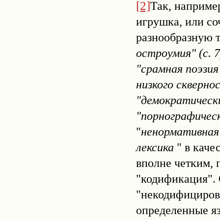
[2]
Так, наприме
игрушка, или со
разнообразную 
остроумия" (с. 7
"срамная поэзия"
низкого сквернос
"демократический
"порнографическ
"
ненормативная 
лексика
" в каче
вполне четким, 
"кодификация". 
"некодифицирова
определенные я