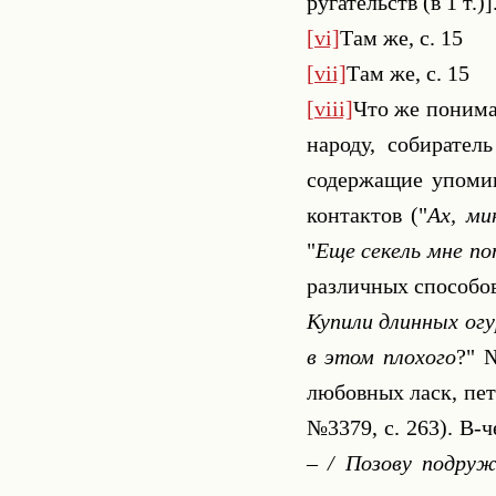
ругательств (в 1 т.)
[vi]
Там же, с. 15
[vii]
Там же, с. 15
[viii]
Что же понима
народу, собирател
содержащие упомин
контактов ("
Ах, ми
"
Еще секель мне по
различных способо
Купили длинных ог
в этом плохого
?" 
любовных ласк, пет
№3379, с. 263). В-
– / Позову подруж