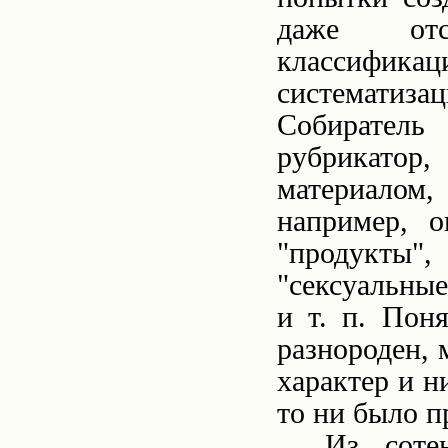
даже отс
классификац
систематиз
Собирател
рубрикатор
материалом
например, о
"продукты",
"сексуальные
и т. п. Пон
разнороден,
характер и н
то ни было п
Из соте