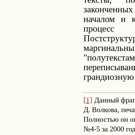
законченных
началом и к
процесс п
Постструкт
маргинальным
"полутекст
переписывани
грандиозную 
[1]
Данный фраг
Д. Волкова, печ
Полностью он оп
№4-5 за 2000 год,