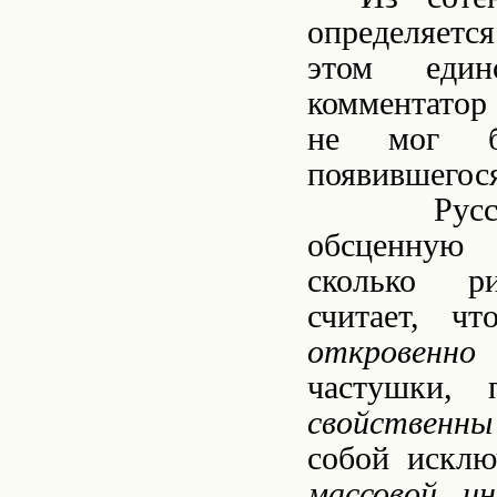
определяетс
этом един
комментатор 
не мог б
появившегося
Русс
обсценную 
сколько
рит
считает, ч
откровенно 
частушки, 
свойственны
собой исклю
массовой ин