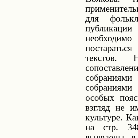
применител
для фолькл
публикаци
необходимо
постараться
текстов.
сопоставлени
собраниями
собраниями 
особых пояс
взгляд не 
культуре. Ка
на стр. 3
выделены в