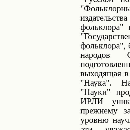
"Фольклор
издательств
фольклора" 
"Государстве
фольклора",
народов 
подготовле
выходящая в
"Наука". Н
"Науки" про
ИРЛИ
уника
прежнему з
уровню науч
эти уважа