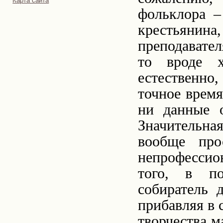
Карта сайта
фольклора –
крестьяни
преподавател
то вроде х
естественно
точное время
ни данные 
Значительна
вообще про
непрофесси
того, в по
собиратель 
прибавляя в 
творчества м