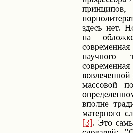
принципов,
порнолитера
здесь нет. 
на обложк
современная
научного 
современная
вовлеченной 
массовой по
определенно
вполне трад
матерного с
[3]
. Это сам
словарей: "
С