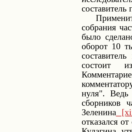
составитель 
Примен
собрания ча
было сдела
оборот 10 т
составитель
состоит и
Комментари
комментатор
нуля". Ведь
сборников ч
Зеленина
[xi
отказался от
Кулагина ут