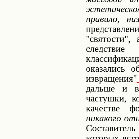
эстетическо
правило, ни
представле
"святости",
следствие
классифика
оказались о
извращения"
дальше и в
частушки, к
качестве ф
никакого от
Составитель
которых встр