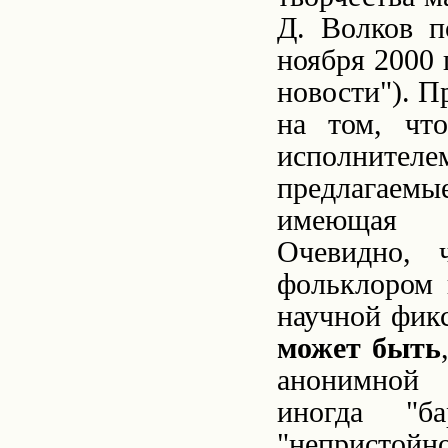
Д. Волков п
ноября 2000 
новости"). П
на том, чт
исполните
предлагаемы
имеющая о
Очевидно,
фольклором 
научной фикс
может быть
анонимной 
иногда "ба
"непристой