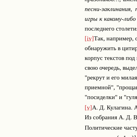
песни-заклинания,
игры к какому-либ
последнего столетия
[iv]
Так, например,
обнаружить в цитир
корпус текстов под 
свою очередь, выдел
"рекрут и его милая
приемной", "прощан
"посиделки" и "гуля
[v]
А. Д. Кулагина. 
Из собрания А. Д. В
Политические часту