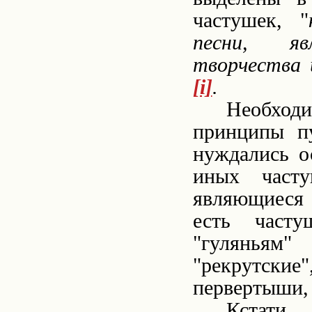
частушек, "
песни, яв
творчества 
[i]
.
Необход
принципы п
нуждались о
иных часту
являющиеся 
есть часту
"гуляньям
"рекрутски
первертыши,
Кстати,