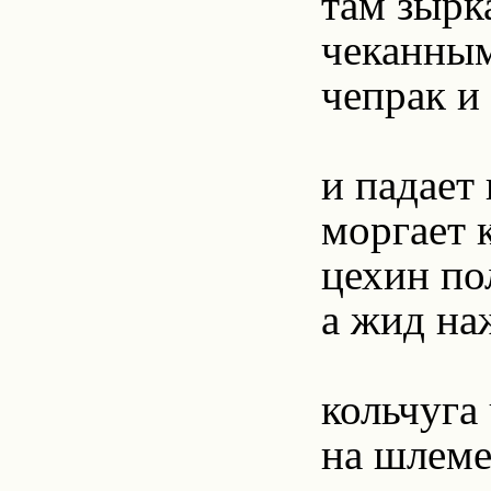
там зырк
чеканным
чепрак и
и падает
моргает 
цехин по
а жид на
кольчуга
на шлеме 