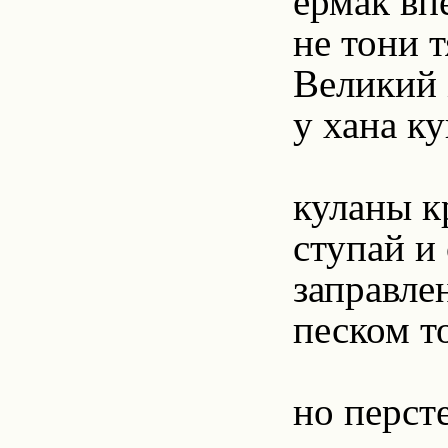
ермак вп
не тони 
Великий 
у хана к
куланы к
ступай и
заправле
песком т
но перст