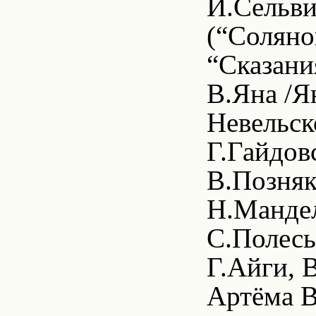
И.Сельви
(“Соляно
“Сказани
В.Яна /Я
Невельск
Г.Гайдов
В.Позняк
Н.Мандел
С.Полесь
Г.Айги, 
Артёма В