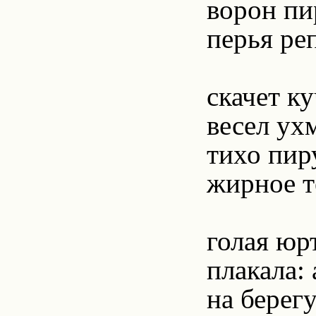
ворон пи
перья ре
скачет к
весел ух
тихо пир
жирное т
голая юр
плакала:
на берег