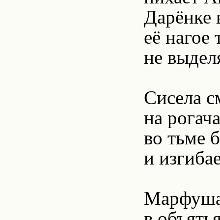
Дарёнке 
её нагое 
не выдел
Сисела с
на рогач
во тьме б
и изгиба
Марфуша
в объять