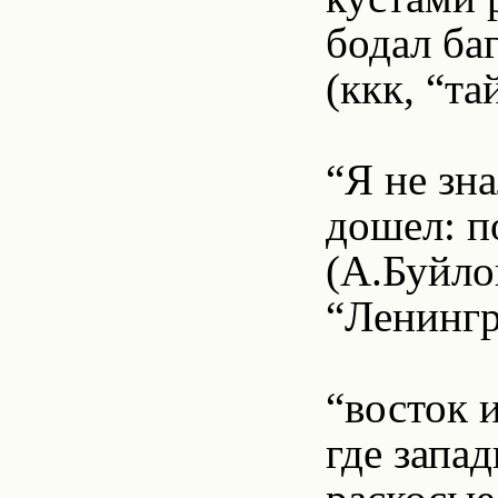
бодал ба
(ккк, “та
“Я не зна
дошел: п
(А.Буйло
“Ленингр
“восток и
где запад