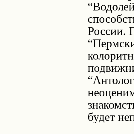
“Водолей
способст
России. 
“Пермски
колоритн
подвижни
“Антолог
неоценим
знакомст
будет не