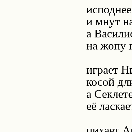
исподнее
и мнут н
а Васили
на жопу 
играет 
косой дл
а Секлет
её ласкае
пихает 