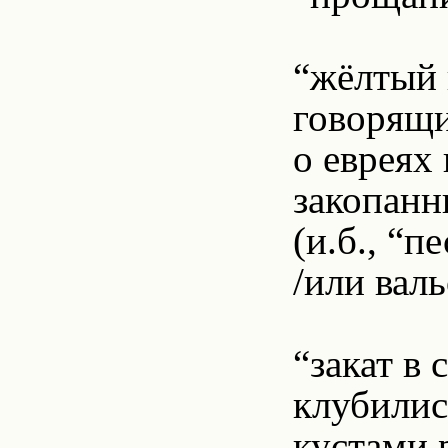
“жёлтый 
говорящ
о евреях
закопанн
(и.б., “п
/или вал
“закат в 
клубилис
кустами 