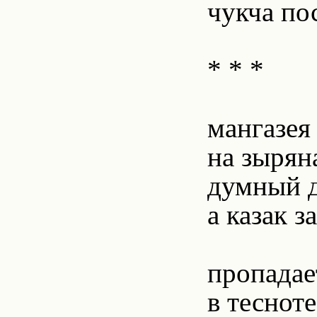
чукча по
* * *
мангазея
на зырян
думный д
а казак з
пропадае
в тесноте