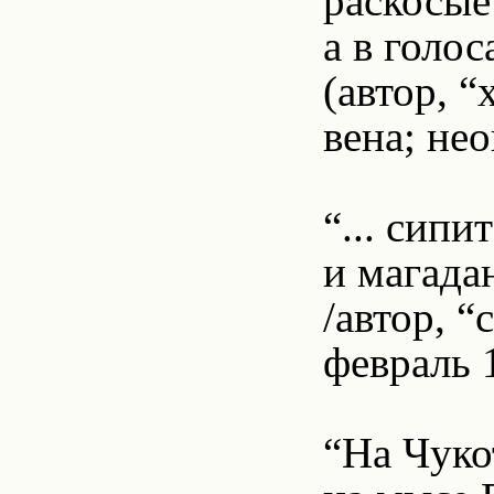
раскосые
а в голо
(автор, “
вена; нео
“... сипи
и магада
/автор, “
февраль 
“На Чуко