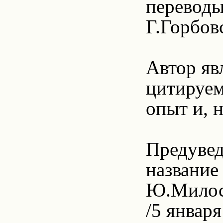
переводы
Г.Горбовс
Автор яв
цитируем
опыт и, 
Предувед
название
Ю.Милос
/5 января