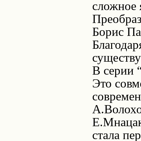
сложное 
Преобраз
Борис Па
Благодар
существуе
В серии 
Это совм
современ
А.Волохо
Е.Мнацак
стала пе