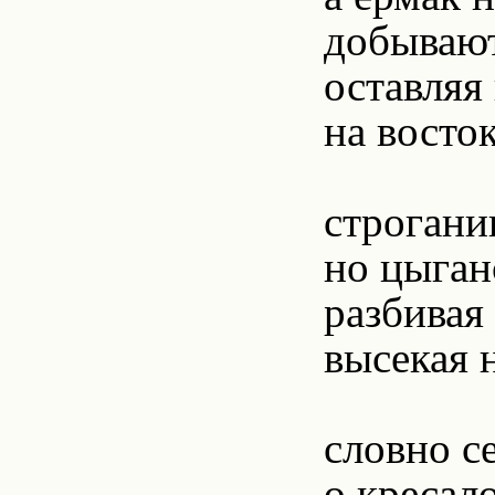
добывают
оставляя 
на восто
строгани
но цыган
разбивая
высекая 
словно с
о кресал