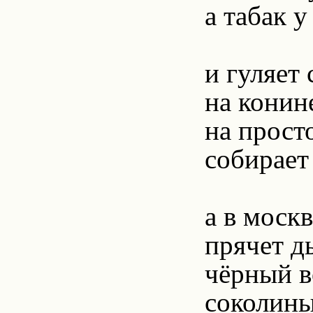
а табак у
и гуляет
на конин
на прост
собирает
а в моск
прячет д
чёрный в
соколины