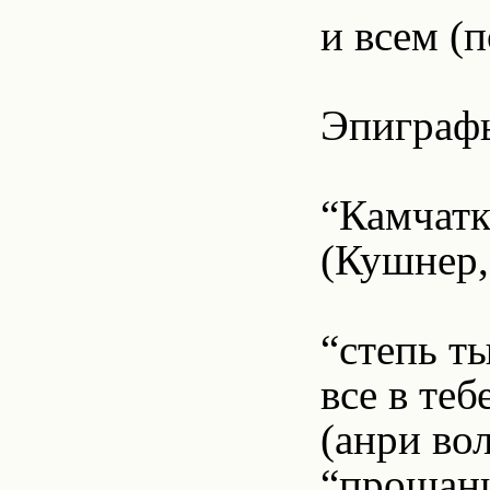
и всем (
Эпиграф
“Камчатк
(Кушнер,
“степь т
все в те
(анри вол
“прощани