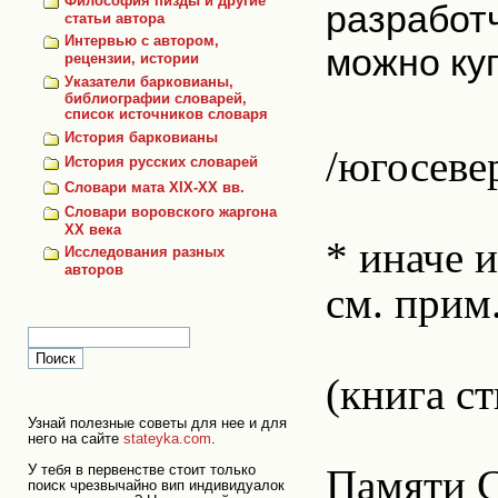
Философия пизды и другие
разработч
статьи автора
Интервью с автором,
можно куп
рецензии, истории
Указатели барковианы,
библиографии словарей,
список источников словаря
История барковианы
/югосеве
История русских словарей
Словари мата XIX-XX вв.
Словари воровского жаргона
ХХ века
* иначе 
Исследования разных
авторов
см. прим.
(книга с
Узнай полезные советы для нее и для
него на сайте
stateyka.com
.
Памяти 
У тебя в первенстве стоит только
поиск чрезвычайно вип индивидуалок