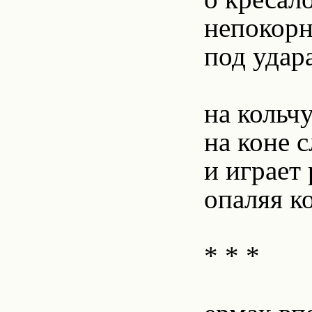
непокорн
под удар
на кольч
на коне 
и играет
опаляя к
* * *