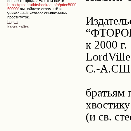
со всего города? На этом сайте
https://prostitutkirybackoe.info/price5000-
50000/
вы найдете огромный и
уникальный каталог симпатичных
Издатель
проституток.
Personal
Log in
tools
Карта сайта
“ФТОРОП
к
2000 г
.
LordVille
С.-А.СШ
братьям 
хвостику
(и св. ст