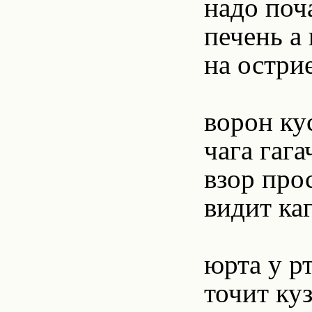
надо поч
печень а
на остри
ворон ку
чага гаг
взор про
видит ка
юрта у р
точит ку