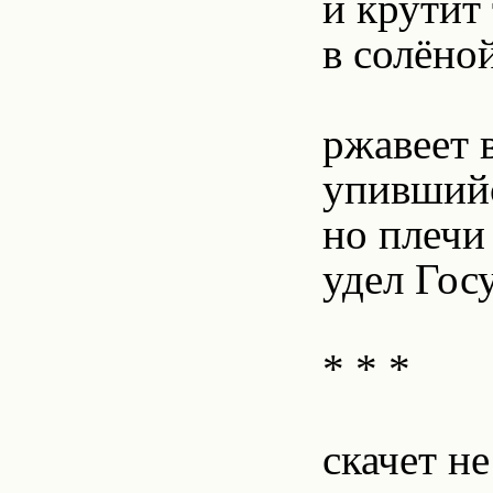
и крутит
в солёной
ржавеет 
упившийс
но плечи
удел Гос
* * *
скачет не