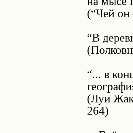
на мысе 
(“Чей он
“В деревн
(Полковн
“... в ко
географи
(Луи Жак
264)