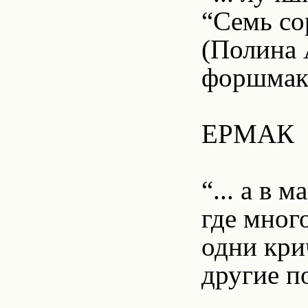
“Семь сор
(Полина 
форшмака
ЕРМАК
“... а в 
где мног
одни крич
другие по