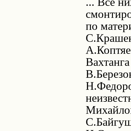
... Всё 
смонтиро
по матер
С.Крашен
А.Коптяе
Вахтанга
В.Березо
Н.Федоро
неизвест
Михайлов
С.Байгуш