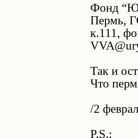
Фонд “Юр
Пермь, Г
к.111, ф
VVA@urya
Так и ос
Что перм
/2 феврал
P.S.: