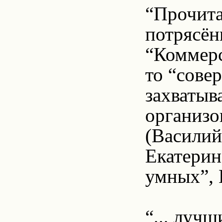
“Прочита
потрясён
“Коммерс
то “сове
захватыв
организо
(Василий
Екатерин
умных”, 
“... луч