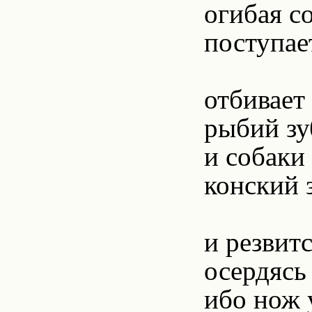
огибая с
поступает
отбивает
рыбий зу
и собаки
конский 
и резвитс
осердясь
ибо нож 