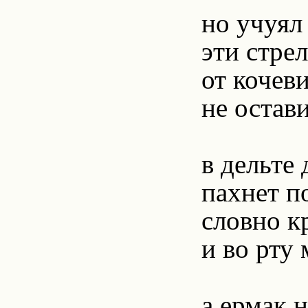
но учуял
эти стрел
от кочев
не остав
в дельте
пахнет п
словно к
и во рту
а ермак н