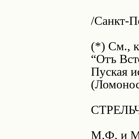
/Санкт-П
(*) См.,
“Отъ Всто
Пуская и
(Ломонос
СТРЕЛЬ
М.Ф. и М