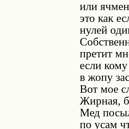
или ячмен
это как е
нулей оди
Собственн
претит мн
если кому
в жопу за
Вот мое сл
Жирная, б
Мед посыл
по усам чт