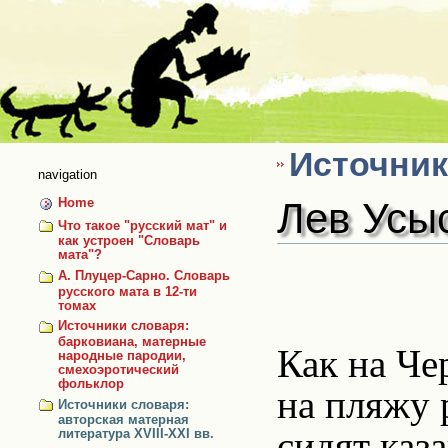
Skip
to
content
Источник
navigation
Лев Усы
Home
Что такое "русский мат" и
как устроен "Словарь
мата"?
А. Плуцер-Сарно. Словарь
русского мата в 12-ти
томах
Источники словаря:
барковиана, матерные
Как на Че
народные пародии,
смехоэротический
фольклор
на пляжу 
Источники словаря:
авторская матерная
сидят каза
литература XVIII-XXI вв.