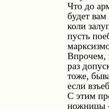
Что до ар
будет вам
коли залу
пусть пое
марксизм
Впрочем, 
раз допус
тоже, быв
если взъеб
С этим пр
ножницы -