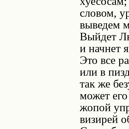
хуесосам;
словом, у
выведем м
Выйдет Лю
и начнет 
Это все р
или в пиз
так же бе
может его 
жопой упр
визирей о