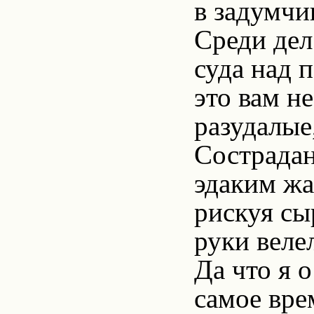
в задумчи
Среди дел
суда над 
это вам н
разудалые
Сострадан
эдаким жа
рискуя сы
руки веле
Да что я 
самое вре