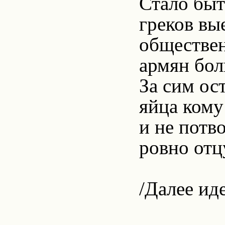
Стало быт
греков вые
обществен
армян бол
За сим ос
яйца кому
и не потв
ровно отцу
/Далее ид