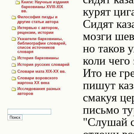
Книги: Научные издания
барковианы XVIII-XIX
курят циг
вв.
Философия пизды и
Сидят каз
другие статьи автора
Интервью с автором,
мозги шев
рецензии, истории
Указатели барковианы,
библиографии словарей,
но таков 
список источников
словаря
коли чего 
История барковианы
История русских словарей
Ито не гре
Словари мата XIX-XX вв.
Словари воровского
пишут каза
жаргона ХХ века
Исследования разных
смакуя це
авторов
письмо тур
"Слушай с