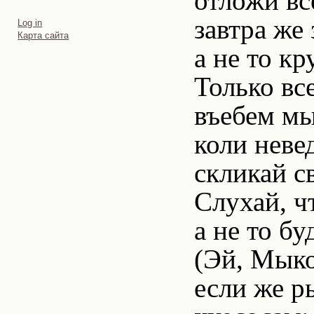
отложи вс
завтра же
Personal
Log in
tools
Карта сайта
а не то к
Только все
въебем мы
коли неве
скликай с
Слухай, ч
а не то бу
(Эй, Мыко
если же р