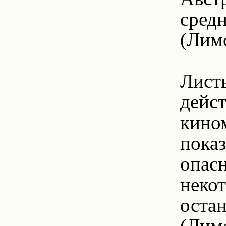
сред
(Лим
Листь
дейс
кино
пока
опас
неко
остан
(Лимо