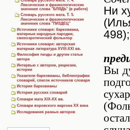
Словарь русского мата. Т. 4.
Лексические и фразеологические
Ни х
значения слова "БЛЯДЬ" (в работе)
Словарь русского мата. Т. 5.
(Иль
Лексические и фразеологические
значения слова "ПИЗДЕЦ"
Источники словаря: барковиана,
498);
матерные народные пародии,
смехоэротический фольклор
Источники словаря: авторская
матерная литература XVIII-XXI вв.
пред
Философия пизды и другие статьи
автора
Интервью с автором, рецензии,
Вы д
истории
Указатели барковианы, библиографии
подг
словарей, список источников словаря
История барковианы
сухар
История русских словарей
Словари мата XIX-XX вв.
(Фоль
Словари воровского жаргона ХХ века
Исследования разных авторов
остал
случ