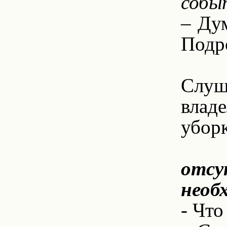
собы
– Дум
Подро
Слуш
влад
уборк
отсу
необ
- Что