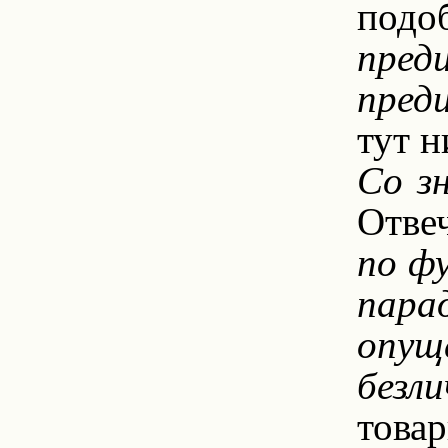
подо
пред
пред
тут н
Со зн
Отвеч
по фу
пара
опуще
безл
това