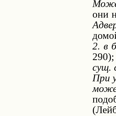
Может
они 
Адвер
домой
2. в 
290);
сущ. 
При у
може
подо
(Лей