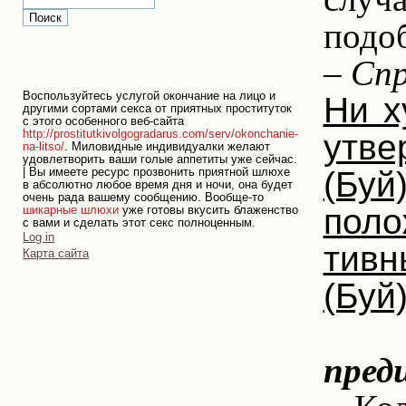
подоб
– Спр
Воспользуйтесь услугой окончание на лицо и
Ни х
другими сортами секса от приятных проституток
с этого особенного веб-сайта
утве
http://prostitutkivolgogradarus.com/serv/okonchanie-
na-litso/
. Миловидные индивидуалки желают
удовлетворить ваши голые аппетиты уже сейчас.
(Буй
| Вы имеете ресурс прозвонить приятной шлюхе
в абсолютно любое время дня и ночи, она будет
очень рада вашему сообщению. Вообще-то
поло
шикарные шлюхи
уже готовы вкусить блаженство
с вами и сделать этот секс полноценным.
Personal
Log in
тивн
tools
Карта сайта
(Буй)
пред