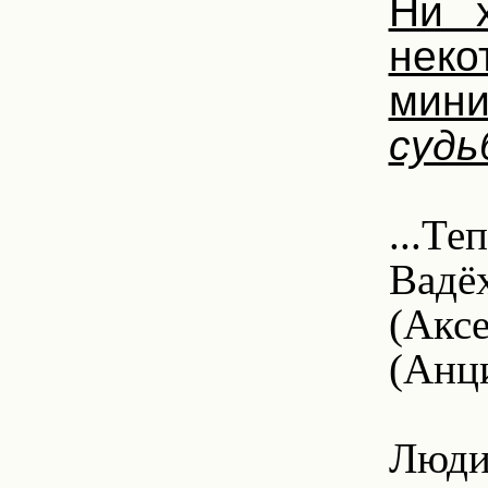
Ни 
неко
мини
судь
5.
...Те
Вадёх
(Акс
(Анц
5.
Люди