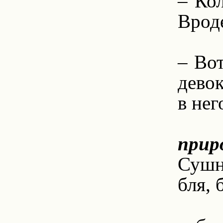
– Ко
Вроде
2
– Вот
девок
в нег
прир
Сушня
бля, 