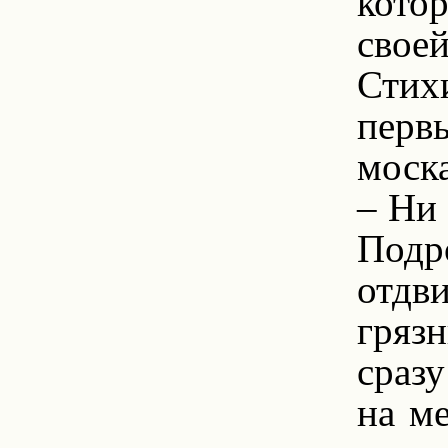
кото
свое
Стих
перв
моск
– Ни 
Подр
отдв
грязн
сразу
на м