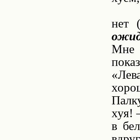
8.
нет 
ожид
Мне 
показ
«Лев
хоро
Палк
хуя! 
в бе
вдру