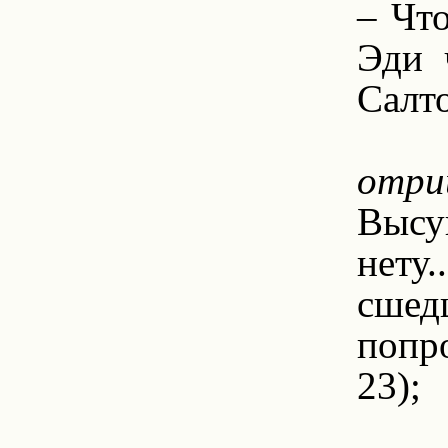
– Что
Эди 
Салто
6
отриц
Высу
нету.
сшед
попр
23);
6.