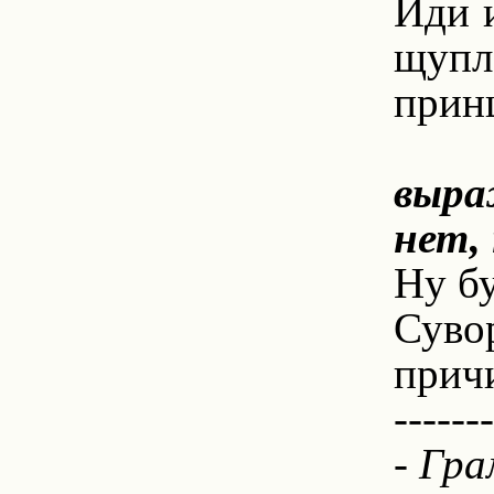
Иди и
щупл
принц
выра
нет,
Ну бу
Суво
причи
-------
- Гра