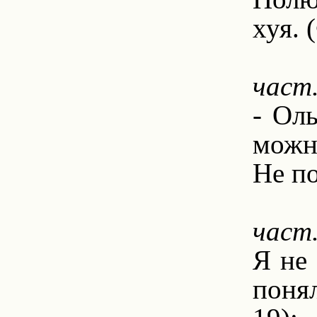
хуя. 
8.
част
- Оль
можно
Не п
8.
част
Я не 
поня