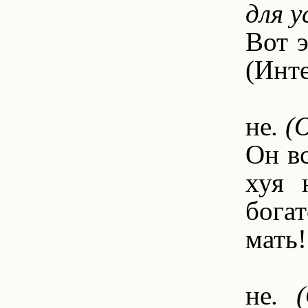
для у
Вот э
(Ин­
6.
не
. 
Он вс
хуя 
богат
мать!
6.
не
. 