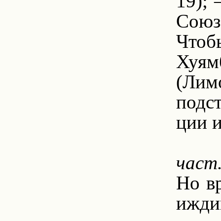
19); 
Союз,
Чтоб
Хуямб
(Лимо
подс
ции и
8.
част
Но в
ижди