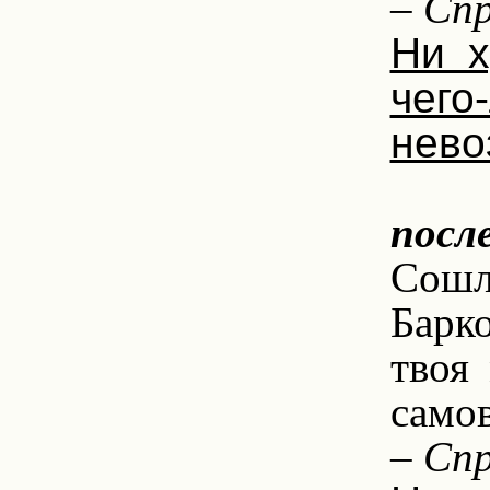
– Спр
Ни 
чего
нево
5
посл
Сошли
Барко
твоя
самов
– Спр