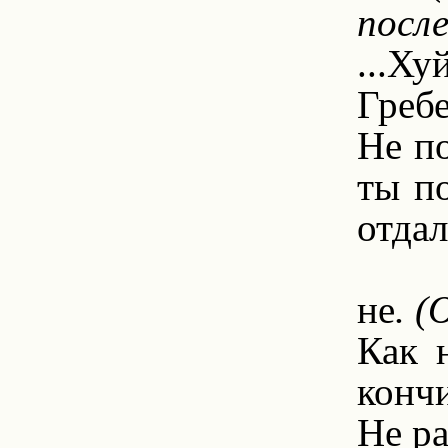
после
...Х
Греб
Не по
ты п
отдал
6.
не
. 
Как 
кончи
Не ра