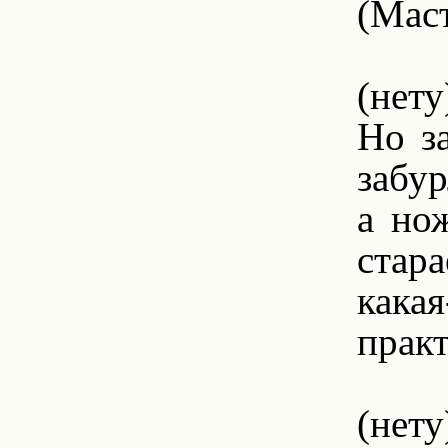
(Мас
(нету
Но за
забур
а но
стара
кака
практ
6
(нету