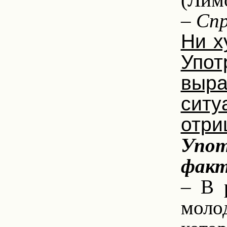
– Спр
Ни х
Упот
выра
сит
отри
Упот
факт
– В 
моло