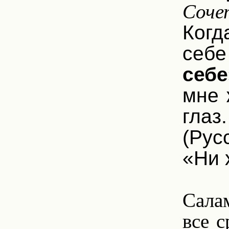
Соче
Когд
себ
себе
мне 
глаз
(Рус
«Ни 
1
Салам
все с