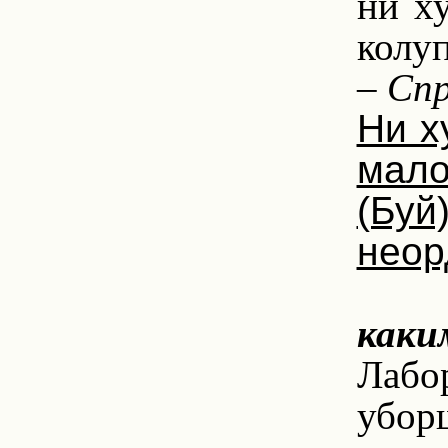
ни ху
колуп
– Спр
Ни х
мало
(Бу
неор
каки
Лабо
уборщ