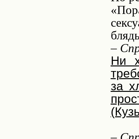
«Пор
сексу
блядь
– Спр
Ни 
треб
за х
прос
(Куз
1.
– Спр