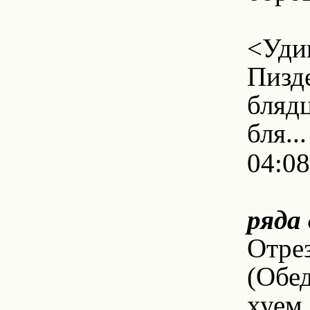
7. С
<Удив
Пизд
бляд
бля...
04:08
8
ряда
Отре
(Обед
хуем,