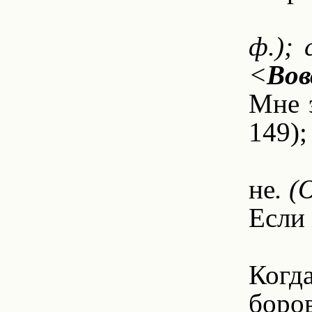
6
ф.);
<
Вов
Мне э
149);
6.
не
. 
Если 
6.
Когда
боров