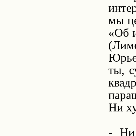
интер
мы ц
«Об и
(Лим
Юрьев
ты, с
квадр
пара
Ни ху
1.
- Ни