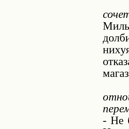
сочет
Милы
долби
нихуя
отка
магаз
8
отно
пере
- Не 