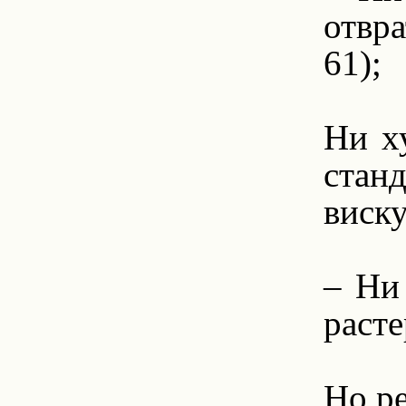
отвра
61);
1.
Ни х
стан
виску
1.
– Ни 
расте
1.
Но ре