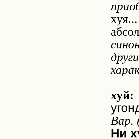
прио
хуя..
абсо
сино
друг
хара
хуй: 
угон
Вар. 
Ни х