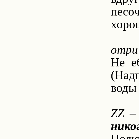
песо
хорош
8
отри
Не е
(Надп
воды 
8.
ZZ
– 
нико
Полюб