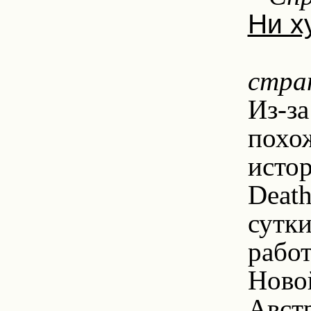
Ни х
1
стран
Из-з
похо
исто
Deat
сутки
работ
Ново
Авст