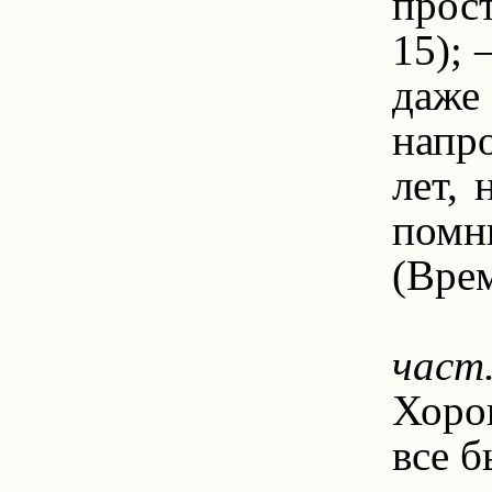
прост
15); 
даже 
напро
лет, 
помню
(Врем
8.
част
Хорош
все б