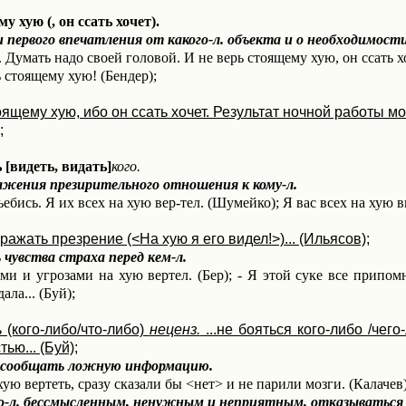
у хую (, он ссать хочет).
 первого впечатления от какого-л. объекта и о необходимос
. Думать надо своей головой. И не верь стоящему хую, он ссать хо
 стоящему хую! (Бендер);
оящему хую, ибо он ссать хочет. Результат ночной работы 
;
ь
[видеть, видать]
кого.
ажения презирительного отношения к кому-л.
ъебись. Я их всех на хую вер-тел. (Шумейко); Я вас всех на хую в
ыражать презрение (<На хую я его видел!>)... (Ильясов);
чувства страха перед кем-л.
ами и угрозами на хую вертел. (Бер); - Я этой суке все припо
ала... (Буй);
 (кого-либо/что-либо)
неценз.
...не бояться кого-либо /чег
ью... (Буй);
 сообщать ложную информацию.
ую вертеть, сразу сказали бы <нет> и не парили мозги. (Калачев)
-л. бессмысленным, ненужным и неприятным, отказываться 