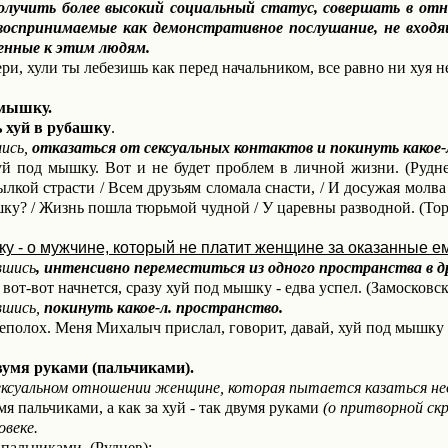
ее высокий социальный статус, совершать в отношени
 воспринимаемые как демонстративное послушание, не вход
енные к этим людям.
бери, хули ты лебезишь как перед начальником, все равно ни хуя 
 мышку.
 хуй в рубашку
.
ись,
отказаться от сексуальных контактов и покинуть какое-
й под мышку. Вот и не будет проблем в личной жизни. (Руднев
лкой страсти / Всем друзьям сломала снасти, / И досужая молва /
шку? / Жизнь пошла тюрьмой чудной / У царевны разводной. (Тор
у - о мужчине, который не платит женщине за оказанные ему
вшись
, интенсивно
переместиться из одного пространства в др
 вот-вот начнется, сразу хуй под мышку - едва успел. (Замосковск
вшись,
покинуть какое-л. пространство.
реполох. Меня Михалыч прислал, говорит, давай, хуй под мышку и 
двумя руками (пальчиками).
ексуальном отношении женщине, которая пытается казаться н
умя пальчиками, а как за хуй - так двумя руками
(о притворной скр
овеке.
 пальчиками. (Руднев);