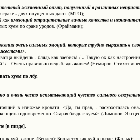
тельный жизненный опыт, полученный в различных неприят
о сраке - двух опущенных дают. (МТО);
й как
имеющий отрицательные личные качества и незначител
тых хуем по сраке уродов. (Фрайманн);
жения очень сильных эмоций, которые трудно выразить в сл
и жестами>.
атца выйдешь - блядь как заебись! / ...Такую ох как настроению 
ей! / ...Очень правильно ведь блядь живем! (Немиров. Стихотворе
вать хуем по лбу.
 очень часто испытывающий чувство сильного сексуальног
тоящий в изножье кровати. <Да, ты прав, - расхохоталась она.
женщина одновременно. Старая блядь с хуем>. (Лимонов. Эксцес
е [в пизде].
ак хуй в жопе. (Бендер); Болтается как хуй в пизде. (Фольк);