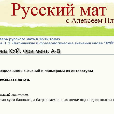
варь русского мата в 12-ти томах
а. Т. 1. Лексические и фразеологические значения слова "ХУЙ
ва ХУЙ. Фрагмент: А-В
ределениями значений и примерами из литературы
посылать на хуй.
ьный контакт
.
ал хуем баловать, а батрак заехал к их дочке под подол; поднял 