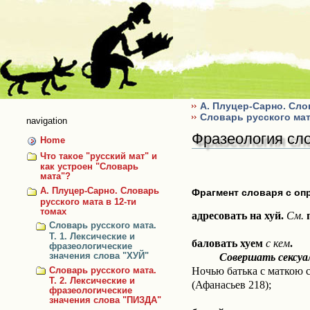
Skip
to
content
А. Плуцер-Сарно. Сло
Словарь русского мат
navigation
Фразеология сло
Home
Что такое "русский мат" и
как устроен "Словарь
мата"?
А. Плуцер-Сарно. Словарь
Фрагмент словаря с оп
русского мата в 12-ти
томах
адресовать на хуй.
См.
Словарь русского мата.
Т. 1. Лексические и
баловать хуем
с кем
.
фразеологические
Совершать сексуал
значения слова "ХУЙ"
Ночью батька с маткою ст
Словарь русского мата.
Т. 2. Лексические и
(Афанасьев 218);
фразеологические
значения слова "ПИЗДА"