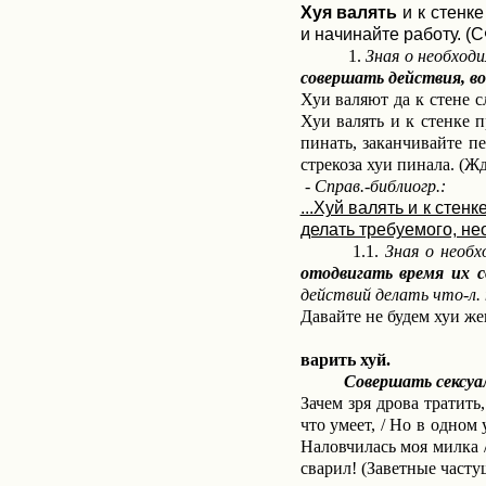
Хуя
валять
и к стенке
и начинайте работу. (С
1.
Зная о необход
совершать действия, в
Хуи валяют да к стене с
Хуи валять и к стенке п
пинать, заканчивайте п
стрекоза хуи пинала. (Жд
-
Справ.-библиогр.:
...Хуй валять и к стенке 
делать требуемого, нео
1.1.
Зная о необ
отодвигать время их 
действий делать что-л.
Давайте не будем хуи жев
варить хуй.
Совершать сексуаль
Зачем зря дрова тратить
что умеет, / Но в одном
Наловчилась моя милка 
сварил! (Заветные част