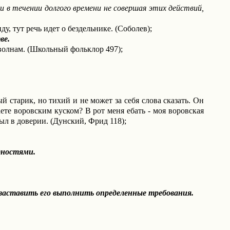
и в течении долгого времени не совершая этих действий,
у, тут речь идет о бездельнике. (Соболев);
ве.
о волнам. (Школьный фольклор 497);
й старик, но тихий и не может за себя слова сказать. Он
ете воровским куском? В рот меня ебать - моя воровская
был в доверии. (Дунский, Фрид 118);
дностями.
заставить его выполнить определенные требования.