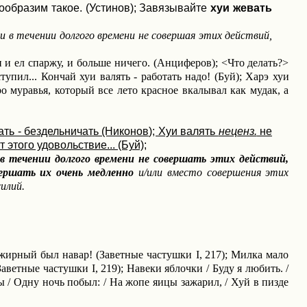
сообразим такое. (Устинов); Завязывайте
хуи
жевать
и в течении долгого времени не совершая этих действий,
и и ел спаржу, и больше ничего. (Анциферов); <Что делать?>
тупил... Кончай хуи валять
-
работать надо! (Буй); Харэ хуи
 муравья, который все лето красное вкалывал как мудак, а
нать - бездельничать (Никонов); Хуи валять
неценз.
не
этого удовольствие... (Буй);
в течении долгого времени не совершать этих действий,
ершать их очень медленно
и/или вместо совершения этих
илий.
нь жирный был навар! (Заветные частушки
I
, 217); Милка мало
 (Заветные частушки
I
, 219); Навеки яблочки / Буду я любить. /
ы / Одну ночь побыл: / На жопе яицы зажарил, / Хуй в пизде