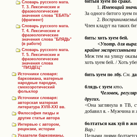
битый хуем по сраке.
Словарь русского мата.
1.
Имеющий значи
Т. 3. Лексические и
фразеологические
За одного битого хуем п
значения слова "ЕБАТЬ"
2.
Воспринимаемы
(фрагмент)
Член кладут на таких би
Словарь русского мата.
Т. 4. Лексические и
фразеологические
бить: хоть хуем бей.
значения слова "БЛЯДЬ"
<Употр. для выра
(в работе)
крайне экспрессивным
Словарь русского мата.
Т. 5. Лексические и
Меж тем на улицу оказыв
фразеологические
хоть хуем бей. / Хоть уб
значения слова
"ПИЗДЕЦ"
бить хуем по лбу.
См.
да
Источники словаря:
барковиана, матерные
народные пародии,
блядь с хуем
кто
.
смехоэротический
фольклор
Человек, регулярно и
Источники словаря:
других.
авторская матерная
<Она заглянула в ТВ, с
литература XVIII-XXI вв.
добавил я. - Мужчина и 
Философия пизды и
другие статьи автора
болтаться как хуй в жоп
Интервью с автором,
Вар.:
рецензии, истории
Целыми днями болтается к
Указатели барковианы,