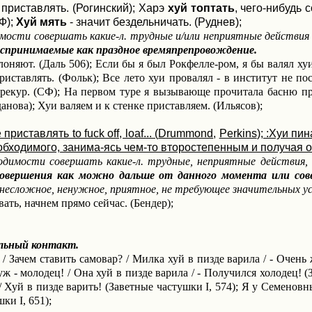
 приставлять. (Рогинский); Харэ
хуй
топтать
, чего-нибудь 
Ф);
Хуй
мять
- значит бездельничать. (Руднев);
имости совершать какие-л. трудные и/или неприятные действия 
оспринимаемые как праздное времяпрепровождение.
лоняют. (Даль 506); Если бы я был Рокфелле-ром, я бы валял ху
риставлять. (Фольк); Все лето хуи провалял
-
в институт не пос
ерекур. (СФ); На первом туре я вызывающе прочитала басню про
анова); Хуи валяем и к стенке приставляем. (Ильясов);
приставлять to fuck off, loaf... (
Drummond
,
Perkins
); :Хуи пи
бходимого, занима-ясь чем-то второстепенным и получая от 
ходимости совершать какие-л. трудные, неприятные действия,
совершения как можно дальше от данного момента или сов
 несложное, ненужное, приятное, не требующее значительных ус
ать, начнем прямо сейчас. (Бендер);
ный контакт.
, / Зачем ставить самовар? / Милка хуй в пизде варила / - Оче
 уж - молодец! / Она хуй в пизде варила / - Получился холодец!
/ Хуй в пизде варить! (Заветные частушки
I
, 574); Я у Семеновн
ушки
I
, 651);