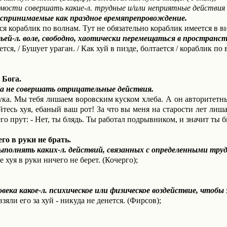
имости совершать какие-л. трудные и/или неприятные действия 
оспринимаемые как праздное времяпрепровождение.
ся кораблик по волнам. Тут не обязательно кораблик имеется в вид
ьей-л. воле, свободно, хаотически перемещаться в пространст
тся, / Бушует ураган. / Как хуй в пизде, болтается / кораблик п
 Бога.
не совершать отрицательные действия.
сука. Мы тебя лишаем воровским куском хлеба. А он авторитетны
тесь хуя, ебаный ваш рот! За что вы меня на старости лет лиша
его прут: - Нет, ты блядь. Ты работал подрывником, и значит ты 
го в руки не брать.
выполнять каких-л. действий, связанных с определенными тру
е хуя в руки ничего не берет. (Кочерго);
 какое-л. психическое или физическое воздействие, чтобы 
зяли его за хуй - никуда не денется. (Фирсов);