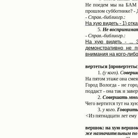
Не поедем мы на БАМ /
прошлом субботнике? - 
- Справ.-библиогр.:
На хую видеть - 1) отк
5.
Не воспринимать
- Справ.-библиогр.:
На хую видеть - ... 
демонстративно не п
внимания на кого-либо/
вертеться [провертеться
1.
(у кого). С
оверш
На пятом этаже она смея
Город Вологда - не горо
поддаст - она так и заве
2.
Совершать мног
Чего вертится тут на хую
3.
у кого.
Говорить 
<
Из пятнадцати лет ему 
вершок: на хую вершок
же назначительным по