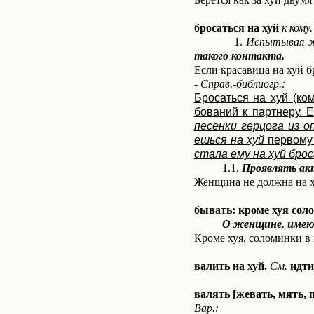
бросаться на хуй
к кому.
1.
Испытывая ж
такого контакта.
Если красавица на хуй бр
- Справ.-библиогр.:
Бросаться на хуй (ко
бований к партнеру. 
песенки герцога из о
ешься на хуй
первому 
стала ему на хуй брос
1.1.
Проявлять акт
Женщина не должна на ху
бывать: кроме хуя сол
О женщине, имею
Кроме хуя, соломинки в 
валить на хуй.
См.
идти
валять [жевать, мять,
Вар.: