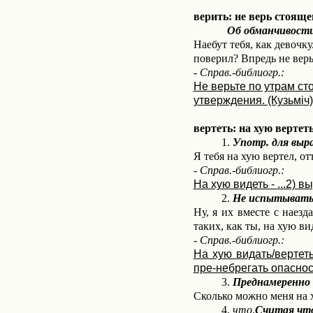
верить: не верь стоящем
Об обманчивости
Наебут тебя, как девочку
поверил? Впредь не верь
- Справ.-библиогр.:
Не верьте по утрам ст
утверждения. (Кузьм
i
ч)
вертеть: на хую вертет
1.
Употр. для выр
Я тебя на хую вертел, от
- Справ.-библиогр.:
На хую видеть - ...2) в
2.
Не испытывать 
Ну, я их вместе с наезд
таких, как ты, на хую вид
- Справ.-библиогр.:
На хую видать/вертеть
пре-небрегать опасност
3.
Преднамеренно
Сколько можно меня на х
4.
что
.
Считая что