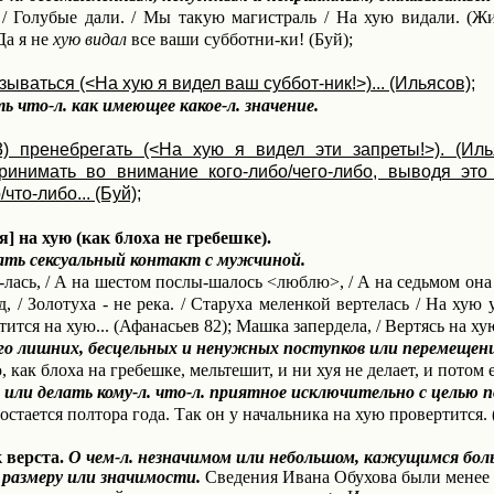
 Голубые дали. / Мы такую магистраль / На хую видали. (Жи
Да я не
хую видал
все ваши субботни-ки! (Буй);
азываться (<На хую я видел ваш суббот-ник!>)... (Ильясов);
 что-л. как имеющее какое-л. значение.
3) пренебрегать (<На хую я видел эти запреты!>). (Илья
ринимать во внимание кого-либо/чего-либо, выводя это
что-либо... (Буй);
] на хую (как блоха не гребешке).
ать сексуальный контакт с мужчиной.
-лась, / А на шестом послы-шалось <люблю>, / А на седьмом она 
д, / Золотуха - не река. / Старуха меленкой вертелась / На хую 
ртится на хую... (Афанасьев 82); Машка запердела, / Вертясь на хую
о лишних, бесцельных и ненужных поступков или перемещени
, как блоха на гребешке, мельтешит, и ни хуя не делает, и потом е
или делать кому-л. что-л. приятное исключительно с целью по
остается полтора года. Так он у начальника на хую провертится. 
 верста.
О чем-л. незначимом или небольшом, кажущимся боль
размеру или значимости.
Сведения Ивана Обухова были менее 