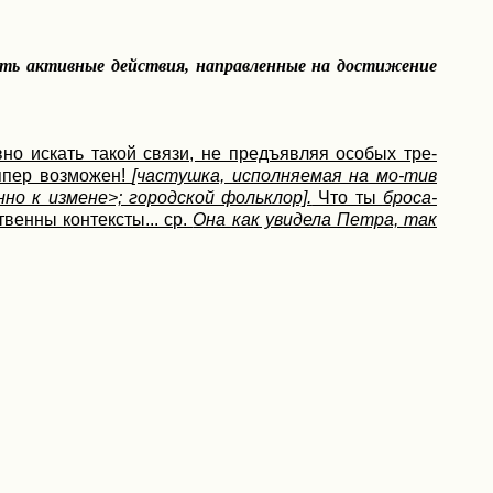
ать активные действия, направленные на достижение
вно искать такой связи, не предъявляя особых тре-
ппер возможен!
[частушка, исполняемая на мо-тив
но к измене>; городской фольклор].
Что ты
броса-
венны контексты... ср.
Она как увидела Петра, так