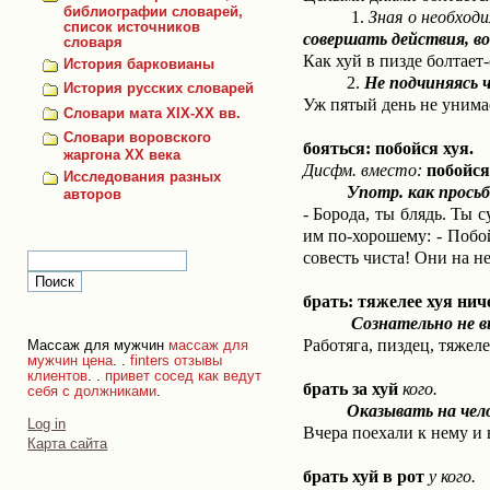
библиографии словарей,
1.
Зная о необход
список источников
совершать действия, в
словаря
Как хуй в пизде болтает-
История барковианы
2.
Не подчиняясь ч
История русских словарей
Уж пятый день не унимае
Словари мата XIX-XX вв.
Словари воровского
бояться: побойся хуя.
жаргона ХХ века
Дисфм. вместо:
побойся
Исследования разных
Употр. как просьба 
авторов
- Борода, ты блядь. Ты 
им по-хорошему: - Побой
совесть чиста! Они на н
брать: тяжелее хуя ниче
Сознательно
не 
Работяга, пиздец, тяжеле
Массаж для мужчин
массаж для
мужчин цена
. .
finters отзывы
клиентов
. .
привет сосед как ведут
брать за хуй
кого.
себя с должниками
.
Оказывать на человека
Personal
Log in
Вчера поехали к нему и в
tools
Карта сайта
брать хуй в рот
у кого.