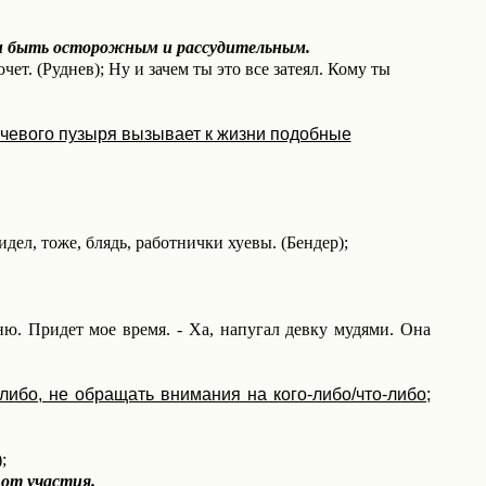
ти быть осторожным и рассудительным.
чет. (Руднев); Ну и зачем ты это все затеял. Кому ты
мочевого пузыря вызывает к жизни подобные
идел, тоже, блядь, работнички хуевы. (Бендер);
мню. Придет мое время. - Ха, напугал девку мудями. Она
о-либо, не обращать внимания на кого-либо/что-либо;
;
от участия.