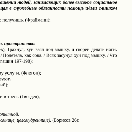
и людей, занимающих более высокое социальное
ящая в служебные обязанности помощь и/или слишком
не получишь. (Фрайманн);
л. пространство.
); Трахнул, хуй взял под мышку, и скорей делать ноги.
 Полетела, как сова. / Всяк засунул хуй под мышку. / Что
гашин 197-198);
 услуги. (Флегон);
угое.
ий);
в трест. (Гвоздев);
еопытной.
омнице, целомудреннице).
(Борисов 26);