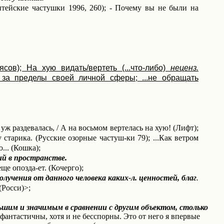
тейские частушки 1996, 260);
-
Почему вы не были на
сов); На хую видать/вертеть (...что-либо)
неценз.
 за пределы своей личной сферы; ...не обращать
уж раздевалась, / А на восьмом вертелась на хую! (Лифт);
у старика. (Русские озорные частуш-ки 79); ...Как ветром
... (Кошка);
й в пространстве.
ще опозда-ет. (Кочерго);
лучения от данного человека каких-л. ценностей, благ
.
(Росси)>;
шим и значимым в сравнении с другим объектом, столько
фантастичны, хотя и не бесспорны. Это
от него я впервые