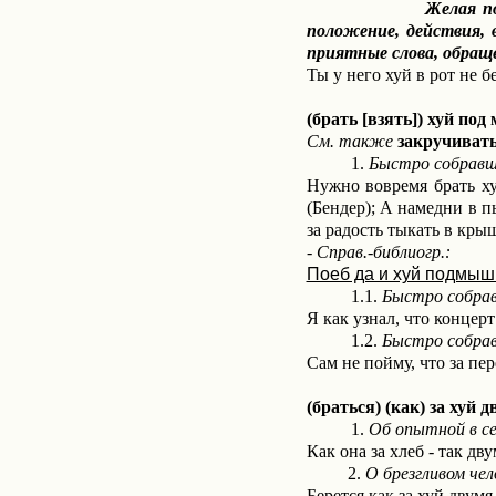
Желая получить бол
положение, действия,
приятные слова, обращ
Ты у него хуй в рот не 
(брать [взять]) хуй под
См. также
закручивать
1.
Быстро собравш
Нужно вовремя брать ху
(Бендер); А намедни в пы
за радость тыкать в кры
- Справ.-библиогр.:
Поеб да и хуй подмышк
1.1.
Быстро собра
Я как узнал, что концерт
1.2.
Быстро собра
Сам не пойму, что за пе
(браться) (как) за хуй 
1.
Об опытной в с
Как она за хлеб - так дв
2.
О брезгливом чел
Берется как за хуй двумя