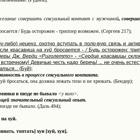
елание совершить сексуальный контакт с мужчиной
, соверш
осается / Будь осторожен - триппер возможен. (Сергеев 217);
му-либо)
неценз.
охотно вступать в поло-вую связь и акти
Если красавица
на хуй бросается - /
Будь осторожен: три
перы Дж. Верди <Риголетто> - <Сердце красавицы склон
встречному! Девичью честь надо беречь!
...
не очень естест
аться..
. (Буй);
ивность в процессе сексуального контакта.
й бросаться, она должна лежать тихо и не хрюкать. (Бендер);
оминки в пизде не бывало
<у кого>.
щей значительный сексуальный опыт.
пизде не бывало. (Даль 494);
 на хуй.
пинать
,
топтать] хуи [хуй, хуя].