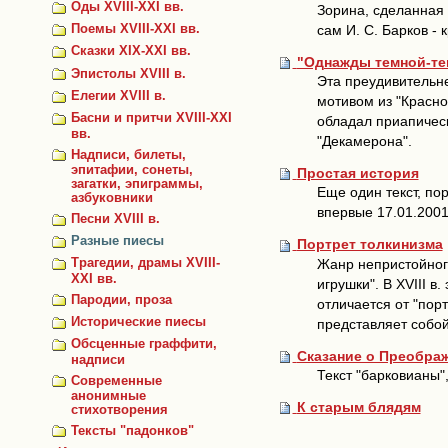
Оды XVIII-XXI вв.
Зорина, сделанная 
сам И. С. Барков - 
Поемы XVIII-XXI вв.
Сказки ХIХ-XXI вв.
"Однажды темной-тем
Эпистолы XVIII в.
Эта преудивительне
Елегии XVIII в.
мотивом из "Красно
Басни и притчи XVIII-ХХI
обладал приапическ
вв.
"Декамерона".
Надписи, билеты,
эпитафии, сонеты,
Простая история
загатки, эпиграммы,
Еще один текст, п
азбуковники
впервые 17.01.2001 
Песни XVIII в.
Разные пиесы
Портрет толкинизма
Жанр непристойного
Трагедии, драмы XVIII-
XXI вв.
игрушки". В XVIII 
Пародии, проза
отличается от "пор
Исторические пиесы
представляет собой
Обсценные граффити,
Сказание о Преобра
надписи
Текст "барковианы"
Современные
анонимные
К старым блядям
стихотворения
Тексты "падонков"