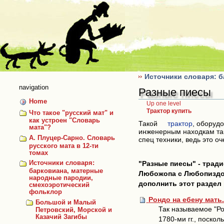
Skip
to
content
Источники словаря: 
navigation
Разные пиесы
Home
Up one level
Трактор купить
Что такое "русский мат" и
как устроен "Словарь
Такой
трактор
, оборуд
мата"?
инженерным находкам так
А. Плуцер-Сарно. Словарь
спец техники, ведь это о
русского мата в 12-ти
томах
"Разные пиесы" - тради
Источники словаря:
барковиана, матерные
Любожопа с Любопиздом
народные пародии,
дополнить этот раздел
смехоэротический
фольклор
Рондо на ебену мать
Большой и Малый
Так называемое "Ро
Петровский, Морской и
Казачий Загибы
1780-ми гг., поско