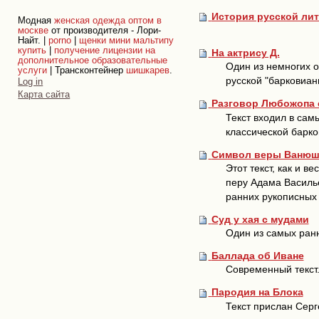
История русской ли
Модная
женская одежда оптом в
москве
от производителя - Лори-
Найт. |
porno
|
щенки мини мальтипу
купить
|
получение лицензии на
На актрису Д.
дополнительное образовательные
Один из немногих о
услуги
| Трансконтейнер
шишкарев
.
Personal
русской "барковиан
Log in
tools
Карта сайта
Разговор Любожопа
Текст входил в сам
классической барко
Символ веры Ванюшк
Этот текст, как и 
перу Адама Василье
ранних рукописных 
Суд у хая с мудами
Один из самых ранн
Баллада об Иване
Современный текст.
Пародия на Блока
Текст прислан Серг