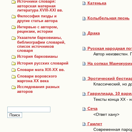
Источники словаря:
Катенька
авторская матерная
литература XVIII-XXI вв.
Философия пизды и
Колыбельная песнь
другие статьи автора
Интервью с автором,
рецензии, истории
Драка
Указатели барковианы,
библиографии словарей,
список источников
Русская народная по
словаря
Автор неизвестен. 
История барковианы
На сопках Манчжури
История русских словарей
Словари мата XIX-XX вв.
Словари воровского
Эротический бестиа
жаргона ХХ века
Классический, но д
Исследования разных
авторов
Гаврилиада. 10 вари
Тексты конца XX - н
Сеча
<Ответ хану>
Гамлет
Современная парод