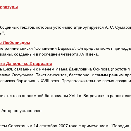
тературы
бсценных текстов, который устойчиво атрибутируется А. С. Сумароко
ы".
 с Любопиздом
ые ранние списки "Сочинений Баркова". Он вряд ли может принадлеж
вианы, созданный в последней четверти XVIII века.
и Данилыча. 2 варианта
весь цикл, связанный с именем Ивана Даниловича Осипова (прототи
вича Олсуфьева. Текст относится, бесспорно, к самым ранним про
списках барковианы XVIII века. Предположительное время создания 
их тектсов анонимной барковианы XVIII в. Встречался в ранних спи
 Автор не установлен.
еем Сорохтиным 14 сентября 2007 года с примечанием: "Пародия на