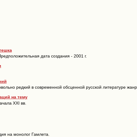
тешка
Предположительная дата создания - 2001 г.
и
рий
овольно редкий в современной обсценной русской литературе жанр
аций на тему
ачала XXI вв.
ия на монолог Гамлета.