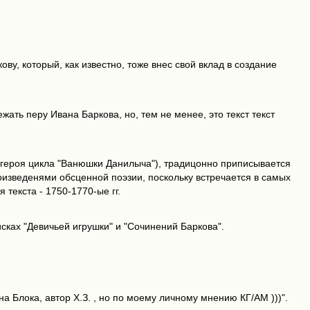
ву, который, как известно, тоже внес свой вклад в создание
ать перу Ивана Баркова, но, тем не менее, это текст текст
п героя цикла "Ванюшки Данилыча"), традицонно приписывается
изведенями обсценной поэзии, поскольку встречается в самых
текста - 1750-1770-ые гг.
сках "Девичьей игрушки" и "Сочинений Баркова".
 Блока, автор Х.З. , но по моему личному мнению КГ/АМ )))".