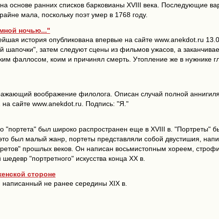
на основе ранних списков барковианы XVIII века. Последующие вар
крайне мала, поскольку поэт умер в 1768 году.
ной ночью..."
йшая история опубликована впервые на сайте www.anekdot.ru 13.0
й шапочки", затем следуют сцены из фильмов ужасов, а заканчивае
им фаллосом, коим и причинял смерть. Утопление же в нужнике г
оражающий воображение филолога. Описан случай полной аннигиля
на сайте www.anekdot.ru. Подпись: "Я."
 "портета" был широко распространен еще в XVIII в. "Портреты" б
в. это был малый жанр, портеты представляли собой двустишия, н
третов" прошлых веков. Он написан восьмистопным хореем, строфи
 шедевр "портретного" искусства конца ХХ в.
женской стороне
, написанный не ранее середины XIX в.