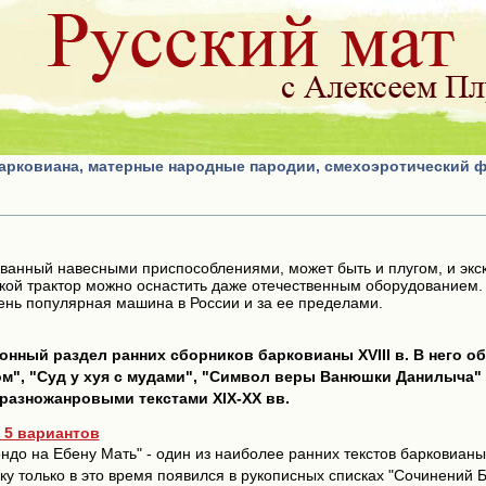
барковиана, матерные народные пародии, смехоэротический 
ованный навесными приспособлениями, может быть и плугом, и эк
ой трактор можно оснастить даже отечественным оборудованием. 
чень популярная машина в России и за ее пределами.
онный раздел ранних сборников барковианы XVIII в. В него о
", "Суд у хуя с мудами", "Символ веры Ванюшки Данилыча" 
 разножанровыми текстами XIX-ХХ вв.
. 5 вариантов
ндо на Ебену Мать" - один из наиболее ранних текстов барковиан
льку только в это время появился в рукописных списках "Сочинени