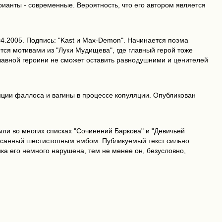
ианты - современные. Вероятность, что его автором является
4.2005. Подпись: "Kast и Max-Demon". Начинается поэма
тся мотивами из "Луки Мудищева", где главный герой тоже
лавной героини не сможет оставить равнодушними и ценителей
ции фаллоса и вагины в процессе копуляции. Опубликован
ыли во многих списках "Сочинений Баркова" и "Девичьей
аписанный шестистопным ямбом. Публикуемый текст сильно
ка его немного нарушена, тем не менее он, безусловно,