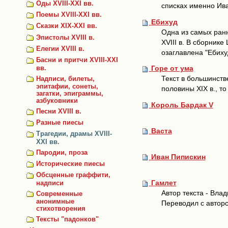
Оды XVIII-XXI вв.
списках именно Ива
Поемы XVIII-XXI вв.
Ебихуд
Сказки ХIХ-XXI вв.
Одна из самых ранн
Эпистолы XVIII в.
XVIII в. В сборник
Елегии XVIII в.
озаглавлена "Ебиху
Басни и притчи XVIII-ХХI
Горе от ума
вв.
Текст в большинств
Надписи, билеты,
эпитафии, сонеты,
половины XIX в., то
загатки, эпиграммы,
азбуковники
Король Бардак V
Песни XVIII в.
Разные пиесы
Васта
Трагедии, драмы XVIII-
XXI вв.
Пародии, проза
Иван Пипискин
Исторические пиесы
Обсценные граффити,
Гамлет
надписи
Автор текста - Вла
Современные
анонимные
Переводил с авторс
стихотворения
Тексты "падонков"