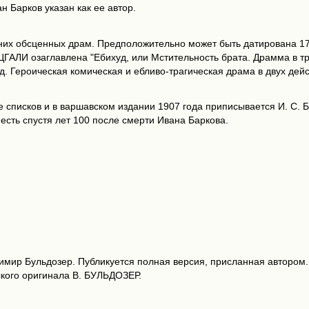
н Барков указан как ее автор.
их обсценных драм. Предположительно может быть датирована 175
е ЦГАЛИ озаглавлена "Ебихуд, или Мстительность брата. Драмма в т
д. Героическая комическая и ебливо-трагическая драма в двух дей
е списков и в варшавском издании 1907 года приписывается И. С. Б
 есть спустя лет 100 после смерти Ивана Баркова.
димир Бульдозер. Публикуется полная версия, присланная автором. 
кого оригинала В. БУЛЬДОЗЕР.