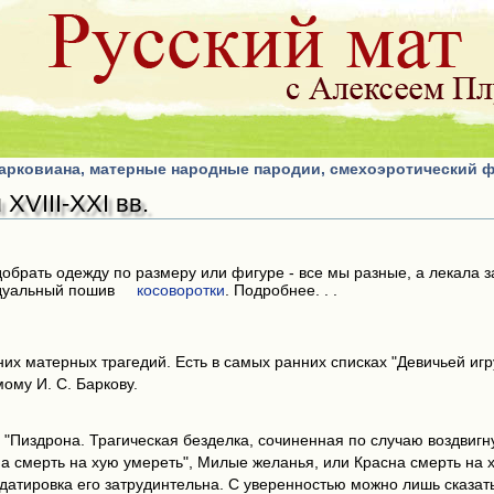
барковиана, матерные народные пародии, смехоэротический 
XVIII-XXI вв.
обрать одежду по размеру или фигуре - все мы разные, а лекала з
дуальный пошив
косоворотки
. Подробнее. . .
их матерных трагедий. Есть в самых ранних списках "Девичьей игр
ому И. С. Баркову.
 "Пиздрона. Трагическая безделка, сочиненная по случаю воздвигн
а смерть на хую умереть", Милые желанья, или Красна смерть на ху
датировка его затрудинтельна. С уверенностью можно лишь сказать,