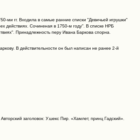
0-ми гг. Входила в самые ранние списки "Девичьей игрушки"
рех действиях. Сочиненая в 1750-м году". В списке НРБ
ствиях". Принадлежность перу Ивана Баркова спорна.
аркову. В действительности он был написан не ранее 2-й
Авторский заголовок: У.шекс Пир. «Хамлет, принц Гадский».