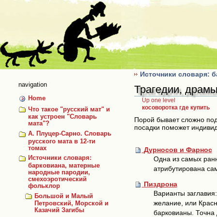
Skip
to
content
Источники словаря: 
navigation
Трагедии, драмы 
Home
Up one level
косоворотка где купить
Что такое "русский мат" и
как устроен "Словарь
Порой бывает сложно под
мата"?
посадки поможет индиви
А. Плуцер-Сарно. Словарь
русского мата в 12-ти
томах
Дурносов и Фарнос
Источники словаря:
Одна из самых ранн
барковиана, матерные
атрибутирована сам
народные пародии,
смехоэротический
Пиздрона
фольклор
Варианты заглавия:
Большой и Малый
желание, или Красн
Петровский, Морской и
Казачий Загибы
барковианы. Точна 