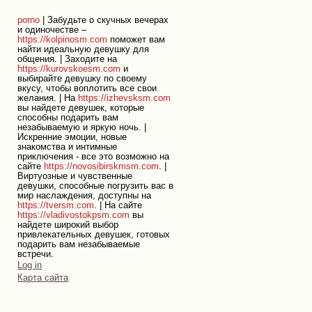
porno
| Забудьте о скучных вечерах
и одиночестве –
https://kolpinosm.com
поможет вам
найти идеальную девушку для
общения. | Заходите на
https://kurovskoesm.com
и
выбирайте девушку по своему
вкусу, чтобы воплотить все свои
желания. | На
https://izhevsksm.com
вы найдете девушек, которые
способны подарить вам
незабываемую и яркую ночь. |
Искренние эмоции, новые
знакомства и интимные
приключения - все это возможно на
сайте
https://novosibirskmsm.com
. |
Виртуозные и чувственные
девушки, способные погрузить вас в
мир наслаждения, доступны на
https://tversm.com
. | На сайте
https://vladivostokpsm.com
вы
найдете широкий выбор
привлекательных девушек, готовых
подарить вам незабываемые
встречи.
Personal
Log in
tools
Карта сайта